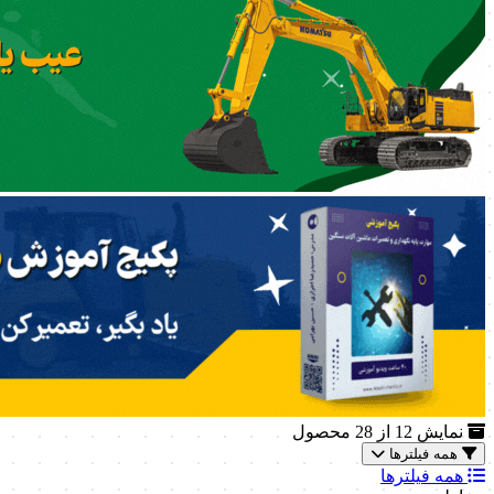
نمایش
12
از 28 محصول
همه فیلترها
همه فیلترها