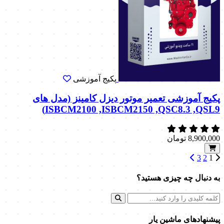
پکیج آموزشی
پکیج آموزشی تعمیر موتور دیزل کامینز (مدل های
ISBCM2100 ,ISBCM2150 ,QSC8.3 ,QSL9)
8,900,000
تومان
3
2
1
به دنبال چه چیزی هستید؟
پیشنهاد‌های ماشین یار