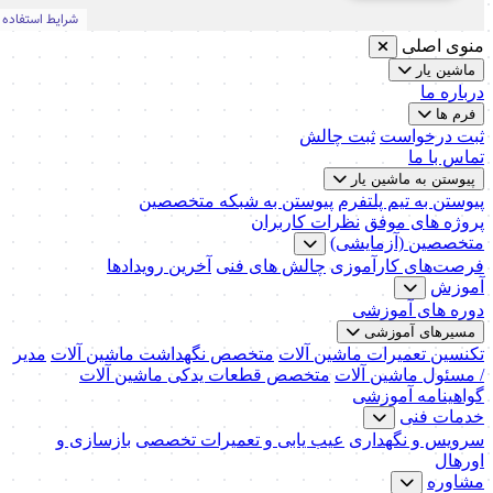
منوی اصلی
ماشین یار
درباره ما
فرم ها
ثبت درخواست
ثبت چالش
تماس با ما
پیوستن به ماشین یار
پیوستن به تیم پلتفرم
پیوستن به شبکه متخصصین
پروژه های موفق
نظرات کاربران
متخصصین (آزمایشی)
فرصت‌های کارآموزی
چالش های فنی
آخرین رویدادها
آموزش
دوره های آموزشی
مسیرهای آموزشی
تکنسین تعمیرات ماشین آلات
متخصص نگهداشت ماشین آلات
مدیر
/ مسئول ماشین آلات
متخصص قطعات یدکی ماشین آلات
گواهینامه آموزشی
خدمات فنی
سرویس و نگهداری
عیب یابی و تعمیرات تخصصی
بازسازی و
اورهال
مشاوره