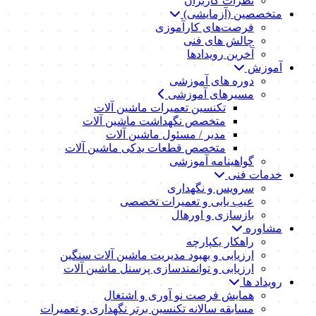
نظرات کاربران
متخصصین (آزمایشی)
فرصت‌های کارآموزی
چالش های فنی
آخرین رویدادها
آموزش
دوره های آموزشی
مسیرهای آموزشی
تکنسین تعمیرات ماشین آلات
متخصص نگهداشت ماشین آلات
مدیر / مسئول ماشین آلات
متخصص قطعات یدکی ماشین آلات
گواهینامه آموزشی
خدمات فنی
سرویس و نگهداری
عیب یابی و تعمیرات تخصصی
بازسازی و اورهال
مشاوره
راهکار یکپارچه
ارزیابی و بهبود مدیریت ماشین آلات سنگین
ارزیابی و توانمندسازی پرسنل ماشین آلات
رویداد ها
همایش فرصت نو آوری و اشتغال
مسابقه سالانه تکنسین برتر نگهداری و تعمیرات