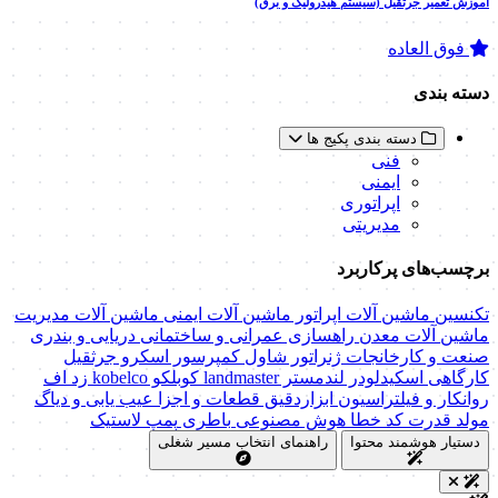
آموزش تعمیر جرثقیل (سیستم هیدرولیک و برق)
فوق العاده
دسته بندی
دسته بندی پکیج ها
فنی
ایمنی
اپراتوری
مدیریتی
برچسب‌های پرکاربرد
تکنسین ماشین آلات
اپراتور ماشین آلات
ایمنی ماشین آلات
مدیریت
ماشین آلات
معدن
راهسازی
عمرانی و ساختمانی
دریایی و بندری
صنعت و کارخانجات
ژنراتور
شاول
کمپرسور اسکرو
جرثقیل
کارگاهی
اسکیدلودر
لندمستر
landmaster
کوبلکو
kobelco
زد اف
روانکار و فیلتراسیون
ابزاردقیق
قطعات و اجزا
عیب یابی و دیاگ
مولد قدرت
کد خطا
هوش مصنوعی
باطری
پمپ
لاستیک
دستیار هوشمند محتوا
راهنمای انتخاب مسیر شغلی