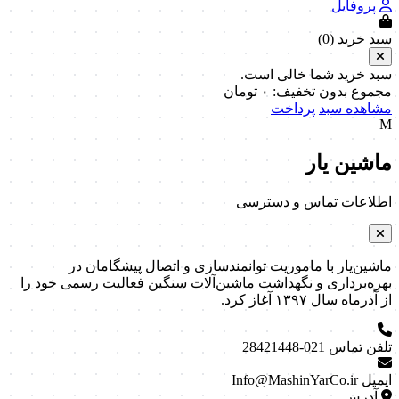
پروفایل
سبد خرید (
0
)
سبد خرید شما خالی است.
مجموع بدون تخفیف:
۰
تومان
مشاهده سبد
پرداخت
M
ماشین یار
اطلاعات تماس و دسترسی
ماشین‌یار با ماموریت توانمندسازی و اتصال پیشگامان در
بهره‌برداری و نگهداشت ماشین‌آلات سنگین فعالیت رسمی خود را
از آذرماه سال ۱۳۹۷ آغاز کرد.
تلفن تماس
021-28421448
ایمیل
Info@MashinYarCo.ir
آدرس