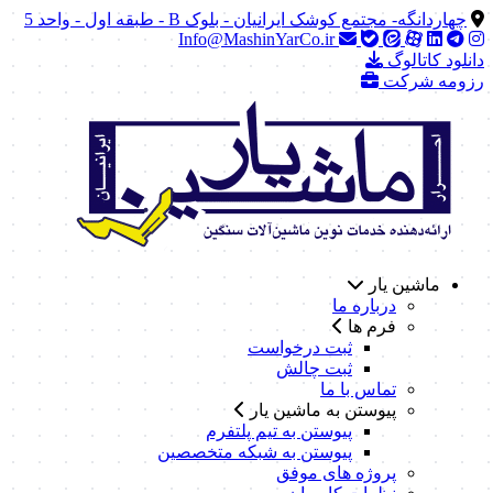
چهاردانگه- مجتمع کوشک ایرانیان - بلوک B - طبقه اول - واحد 5
Info@MashinYarCo.ir
دانلود کاتالوگ
رزومه شرکت
ماشین یار
درباره ما
فرم ها
ثبت درخواست
ثبت چالش
تماس با ما
پیوستن به ماشین یار
پیوستن به تیم پلتفرم
پیوستن به شبکه متخصصین
پروژه های موفق