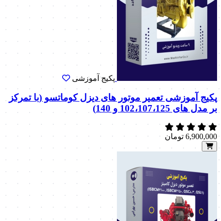
پکیج آموزشی
پکیج آموزشی تعمیر موتور های دیزل کوماتسو (با تمرکز
بر مدل های 102،107،125 و 140)
6,900,000
تومان