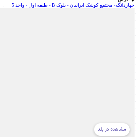
چهاردانگه- مجتمع کوشک ایرانیان - بلوک B - طبقه اول - واحد 5