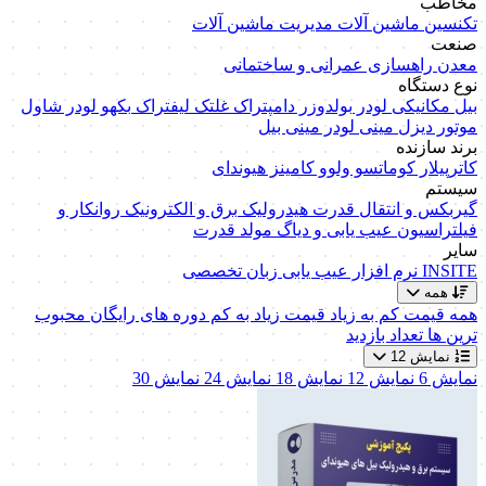
مخاطب
تکنسین ماشین آلات
مدیریت ماشین آلات
صنعت
معدن
راهسازی
عمرانی و ساختمانی
نوع دستگاه
بیل مکانیکی
لودر
بولدوزر
دامپتراک
غلتک
لیفتراک
بکهو لودر
شاول
موتور دیزل
مینی لودر
مینی بیل
برند سازنده
کاترپیلار
کوماتسو
ولوو
کامینز
هیوندای
سیستم
گیربکس و انتقال قدرت
هیدرولیک
برق و الکترونیک
روانکار و
فیلتراسیون
عیب یابی و دیاگ
مولد قدرت
سایر
INSITE
نرم افزار عیب یابی
زبان تخصصی
همه
همه
قیمت کم به زیاد
قیمت زیاد به کم
دوره های رایگان
محبوب
ترین ها
تعداد بازدید
نمایش 12
نمایش 6
نمایش 12
نمایش 18
نمایش 24
نمایش 30