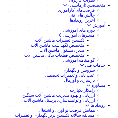
نظرات کاربران
متخصصین (آزمایشی)
فرصت‌های کارآموزی
چالش های فنی
آخرین رویدادها
آموزش
دوره های آموزشی
مسیرهای آموزشی
تکنسین تعمیرات ماشین آلات
متخصص نگهداشت ماشین آلات
مدیر / مسئول ماشین آلات
متخصص قطعات یدکی ماشین آلات
گواهینامه آموزشی
خدمات فنی
سرویس و نگهداری
عیب یابی و تعمیرات تخصصی
بازسازی و اورهال
مشاوره
راهکار یکپارچه
ارزیابی و بهبود مدیریت ماشین آلات سنگین
ارزیابی و توانمندسازی پرسنل ماشین آلات
رویداد ها
همایش فرصت نو آوری و اشتغال
مسابقه سالانه تکنسین برتر نگهداری و تعمیرات