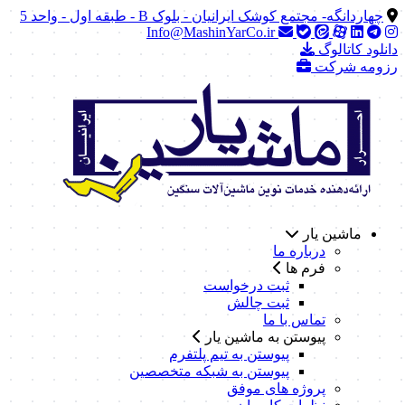
چهاردانگه- مجتمع کوشک ایرانیان - بلوک B - طبقه اول - واحد 5
Info@MashinYarCo.ir
دانلود کاتالوگ
رزومه شرکت
ماشین یار
درباره ما
فرم ها
ثبت درخواست
ثبت چالش
تماس با ما
پیوستن به ماشین یار
پیوستن به تیم پلتفرم
پیوستن به شبکه متخصصین
پروژه های موفق