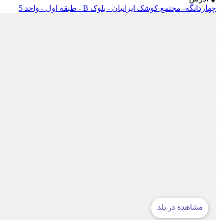
چهاردانگه- مجتمع کوشک ایرانیان - بلوک B - طبقه اول - واحد 5