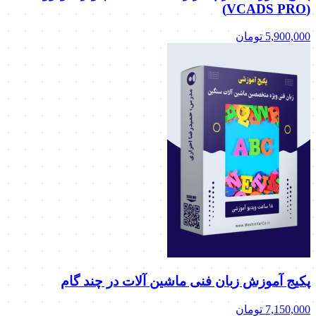
(VCADS PRO)
5,900,000
تومان
پکیج آموزش زبان فنی ماشین آلات در چند گام
7,150,000
تومان