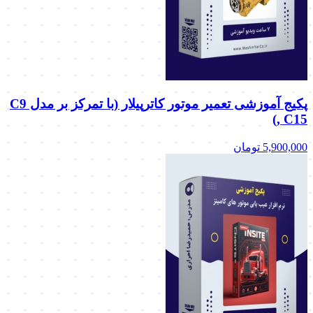
پکیج آموزشی تعمیر موتور کاترپیلار (با تمرکز بر مدل C9
, C15)
5,900,000
تومان