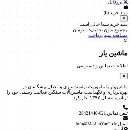
پروفایل
سبد خرید (
0
)
سبد خرید شما خالی است.
مجموع بدون تخفیف:
۰
تومان
مشاهده سبد
پرداخت
M
ماشین یار
اطلاعات تماس و دسترسی
ماشین‌یار با ماموریت توانمندسازی و اتصال پیشگامان در
بهره‌برداری و نگهداشت ماشین‌آلات سنگین فعالیت رسمی خود را
از آذرماه سال ۱۳۹۷ آغاز کرد.
تلفن تماس
021-28421448
ایمیل
Info@MashinYarCo.ir
آدرس