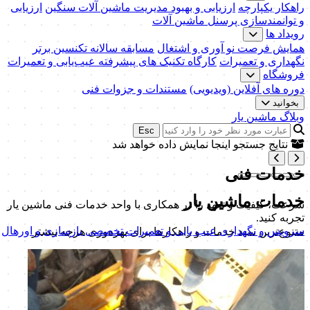
راهکار یکپارچه
ارزیابی و بهبود مدیریت ماشین آلات سنگین
ارزیابی
و توانمندسازی پرسنل ماشین آلات
رویداد ها
همایش فرصت نو آوری و اشتغال
مسابقه سالانه تکنسین برتر
نگهداری و تعمیرات
کارگاه تکنیک‌ های پیشرفته عیب‌یابی و تعمیرات
فروشگاه
دوره های آفلاین (ویدیویی)
مستندات و جزوات فنی
بخوانید
وبلاگ ماشین یار
Esc
نتایج جستجو اینجا نمایش داده خواهد شد
خدمات فنی
خدمات
ماشین یار
سرعت، کیفیت و تعهد را در همکاری با واحد خدمات فنی ماشین یار
تجربه کنید.
سرویس و نگهداری
عیب یابی و تعمیرات تخصصی
بازسازی و اورهال
متنوع‌ترین سبد خدمات و راهکارها برای بهره‌وری هرچه بیشتر