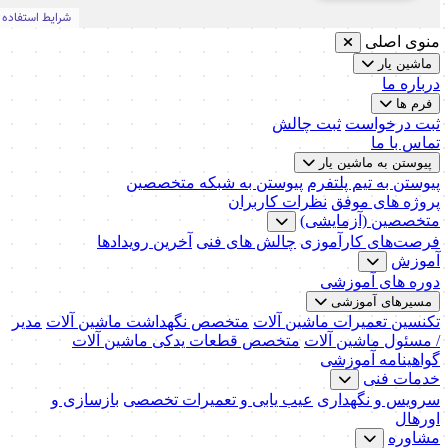
منوی اصلی
ماشین یار
درباره ما
فرم ها
ثبت درخواست
ثبت چالش
تماس با ما
پیوستن به ماشین یار
پیوستن به تیم پلتفرم
پیوستن به شبکه متخصصین
پروژه های موفق
نظرات کاربران
متخصصین (آزمایشی)
فرصت‌های کارآموزی
چالش های فنی
آخرین رویدادها
آموزش
دوره های آموزشی
مسیرهای آموزشی
تکنسین تعمیرات ماشین آلات
متخصص نگهداشت ماشین آلات
مدیر
/ مسئول ماشین آلات
متخصص قطعات یدکی ماشین آلات
گواهینامه آموزشی
خدمات فنی
سرویس و نگهداری
عیب یابی و تعمیرات تخصصی
بازسازی و
اورهال
مشاوره