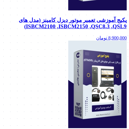
پکیج آموزشی تعمیر موتور دیزل کامینز (مدل های
ISBCM2100 ,ISBCM2150 ,QSC8.3 ,QSL9)
8,900,000
تومان