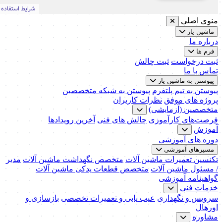
منوی اصلی
ماشین یار
درباره ما
فرم ها
ثبت درخواست
ثبت چالش
تماس با ما
پیوستن به ماشین یار
پیوستن به تیم پلتفرم
پیوستن به شبکه متخصصین
پروژه های موفق
نظرات کاربران
متخصصین (آزمایشی)
فرصت‌های کارآموزی
چالش های فنی
آخرین رویدادها
آموزش
دوره های آموزشی
مسیرهای آموزشی
تکنسین تعمیرات ماشین آلات
متخصص نگهداشت ماشین آلات
مدیر
/ مسئول ماشین آلات
متخصص قطعات یدکی ماشین آلات
گواهینامه آموزشی
خدمات فنی
سرویس و نگهداری
عیب یابی و تعمیرات تخصصی
بازسازی و
اورهال
مشاوره