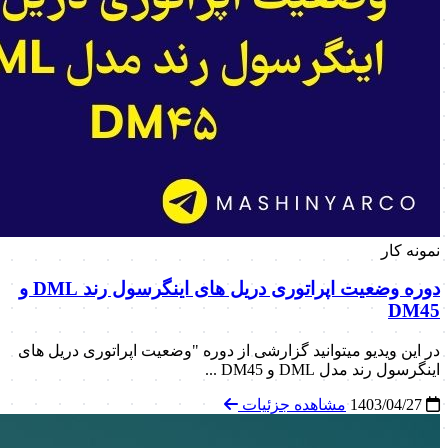
نمونه کار
دوره وضعیت اپراتوری دریل های اینگرسول‌ رند DML و
DM45
در این ویدیو میتوانید گزارشی از دوره "وضعیت اپراتوری دریل های
اینگرسول‌ رند مدل DML و DM45 ...
1403/04/27
مشاهده جزئیات