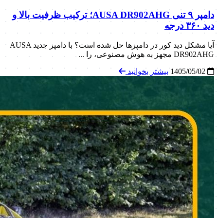
دامپر ۹ تنی AUSA DR902AHG؛ ترکیب ظرفیت بالا و
دید ۳۶۰ درجه
آیا مشکل دید کور در دامپرها حل شده است؟ با دامپر جدید AUSA
DR902AHG مجهز به هوش مصنوعی، را ...
1405/05/02
بیشتر بخوانید