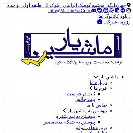
چهاردانگه- مجتمع کوشک ایرانیان - بلوک B - طبقه اول - واحد 5
Info@MashinYarCo.ir
دانلود کاتالوگ
رزومه شرکت
ماشین یار
درباره ما
فرم ها
ثبت درخواست
ثبت چالش
تماس با ما
پیوستن به ماشین یار
پیوستن به تیم پلتفرم
پیوستن به شبکه متخصصین
پروژه های موفق