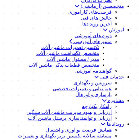
نظرات کاربران
متخصصین (آزمایشی)
فرصت‌های کارآموزی
چالش های فنی
آخرین رویدادها
آموزش
دوره های آموزشی
مسیرهای آموزشی
تکنسین تعمیرات ماشین آلات
متخصص نگهداشت ماشین آلات
مدیر / مسئول ماشین آلات
متخصص قطعات یدکی ماشین آلات
گواهینامه آموزشی
خدمات فنی
سرویس و نگهداری
عیب یابی و تعمیرات تخصصی
بازسازی و اورهال
مشاوره
راهکار یکپارچه
ارزیابی و بهبود مدیریت ماشین آلات سنگین
ارزیابی و توانمندسازی پرسنل ماشین آلات
رویداد ها
همایش فرصت نو آوری و اشتغال
مسابقه سالانه تکنسین برتر نگهداری و تعمیرات