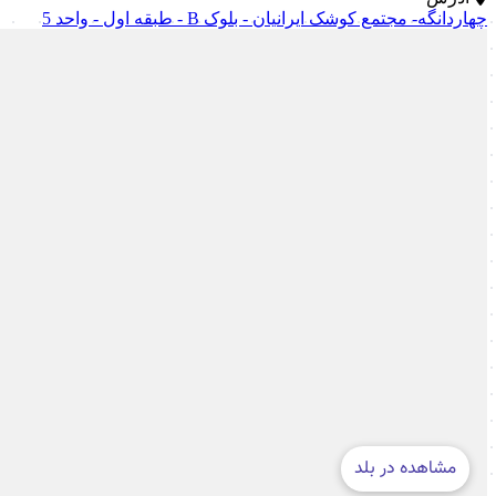
چهاردانگه- مجتمع کوشک ایرانیان - بلوک B - طبقه اول - واحد 5