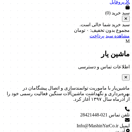
پروفایل
سبد خرید (
0
)
سبد خرید شما خالی است.
مجموع بدون تخفیف:
۰
تومان
مشاهده سبد
پرداخت
M
ماشین یار
اطلاعات تماس و دسترسی
ماشین‌یار با ماموریت توانمندسازی و اتصال پیشگامان در
بهره‌برداری و نگهداشت ماشین‌آلات سنگین فعالیت رسمی خود را
از آذرماه سال ۱۳۹۷ آغاز کرد.
تلفن تماس
021-28421448
ایمیل
Info@MashinYarCo.ir
آدرس