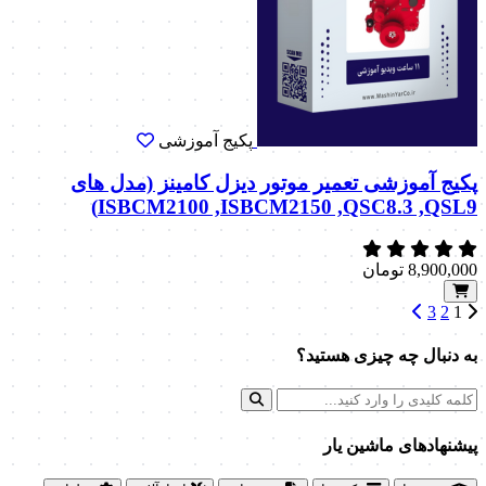
پکیج آموزشی
پکیج آموزشی تعمیر موتور دیزل کامینز (مدل های
ISBCM2100 ,ISBCM2150 ,QSC8.3 ,QSL9)
8,900,000
تومان
3
2
1
به دنبال چه چیزی هستید؟
پیشنهاد‌های ماشین یار