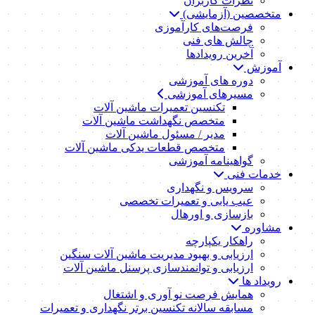
نظرات کاربران
متخصصین (آزمایشی)
فرصت‌های کارآموزی
چالش های فنی
آخرین رویدادها
آموزش
دوره های آموزشی
مسیرهای آموزشی
تکنسین تعمیرات ماشین آلات
متخصص نگهداشت ماشین آلات
مدیر / مسئول ماشین آلات
متخصص قطعات یدکی ماشین آلات
گواهینامه آموزشی
خدمات فنی
سرویس و نگهداری
عیب یابی و تعمیرات تخصصی
بازسازی و اورهال
مشاوره
راهکار یکپارچه
ارزیابی و بهبود مدیریت ماشین آلات سنگین
ارزیابی و توانمندسازی پرسنل ماشین آلات
رویداد ها
همایش فرصت نو آوری و اشتغال
مسابقه سالانه تکنسین برتر نگهداری و تعمیرات