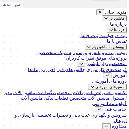
منوی اصلی
ماشین یار
درباره ما
فرم ها
ثبت درخواست
ثبت چالش
تماس با ما
پیوستن به ماشین یار
پیوستن به تیم پلتفرم
پیوستن به شبکه متخصصین
پروژه های موفق
نظرات کاربران
متخصصین (آزمایشی)
فرصت‌های کارآموزی
چالش های فنی
آخرین رویدادها
آموزش
دوره های آموزشی
مسیرهای آموزشی
تکنسین تعمیرات ماشین آلات
متخصص نگهداشت ماشین آلات
مدیر
/ مسئول ماشین آلات
متخصص قطعات یدکی ماشین آلات
گواهینامه آموزشی
خدمات فنی
سرویس و نگهداری
عیب یابی و تعمیرات تخصصی
بازسازی و
اورهال
مشاوره