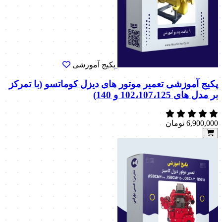
پکیج آموزشی
پکیج آموزشی تعمیر موتور های دیزل کوماتسو (با تمرکز
بر مدل های 102،107،125 و 140)
6,900,000
تومان