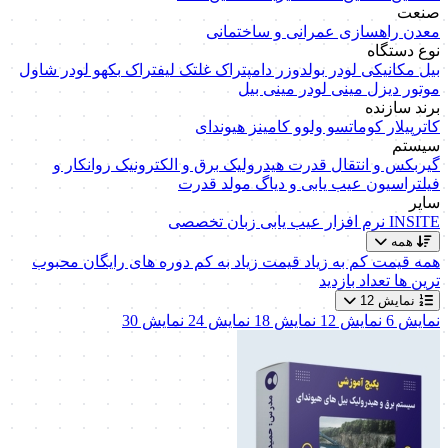
صنعت
معدن
راهسازی
عمرانی و ساختمانی
نوع دستگاه
بیل مکانیکی
لودر
بولدوزر
دامپتراک
غلتک
لیفتراک
بکهو لودر
شاول
موتور دیزل
مینی لودر
مینی بیل
برند سازنده
کاترپیلار
کوماتسو
ولوو
کامینز
هیوندای
سیستم
گیربکس و انتقال قدرت
هیدرولیک
برق و الکترونیک
روانکار و
فیلتراسیون
عیب یابی و دیاگ
مولد قدرت
سایر
INSITE
نرم افزار عیب یابی
زبان تخصصی
همه
همه
قیمت کم به زیاد
قیمت زیاد به کم
دوره های رایگان
محبوب
ترین ها
تعداد بازدید
نمایش 12
نمایش 6
نمایش 12
نمایش 18
نمایش 24
نمایش 30