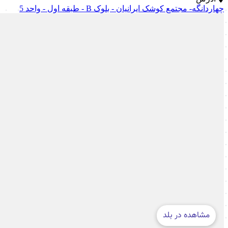
چهاردانگه- مجتمع کوشک ایرانیان - بلوک B - طبقه اول - واحد 5