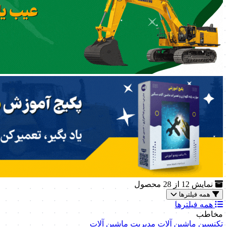
نمایش
12
از 28 محصول
همه فیلترها
همه فیلترها
مخاطب
تکنسین ماشین آلات
مدیریت ماشین آلات