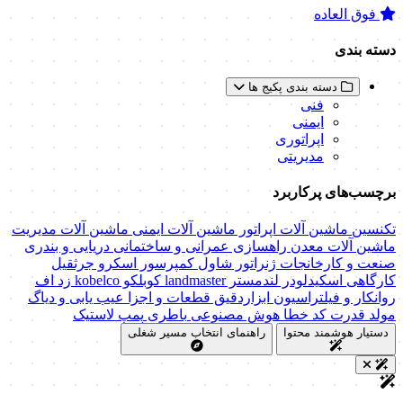
فوق العاده
دسته بندی
دسته بندی پکیج ها
فنی
ایمنی
اپراتوری
مدیریتی
برچسب‌های پرکاربرد
تکنسین ماشین آلات
اپراتور ماشین آلات
ایمنی ماشین آلات
مدیریت
ماشین آلات
معدن
راهسازی
عمرانی و ساختمانی
دریایی و بندری
صنعت و کارخانجات
ژنراتور
شاول
کمپرسور اسکرو
جرثقیل
کارگاهی
اسکیدلودر
لندمستر
landmaster
کوبلکو
kobelco
زد اف
روانکار و فیلتراسیون
ابزاردقیق
قطعات و اجزا
عیب یابی و دیاگ
مولد قدرت
کد خطا
هوش مصنوعی
باطری
پمپ
لاستیک
دستیار هوشمند محتوا
راهنمای انتخاب مسیر شغلی