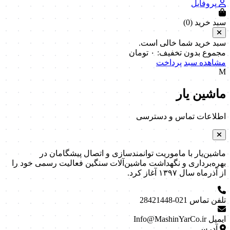
پروفایل
سبد خرید (
0
)
سبد خرید شما خالی است.
مجموع بدون تخفیف:
۰
تومان
مشاهده سبد
پرداخت
M
ماشین یار
اطلاعات تماس و دسترسی
ماشین‌یار با ماموریت توانمندسازی و اتصال پیشگامان در
بهره‌برداری و نگهداشت ماشین‌آلات سنگین فعالیت رسمی خود را
از آذرماه سال ۱۳۹۷ آغاز کرد.
تلفن تماس
021-28421448
ایمیل
Info@MashinYarCo.ir
آدرس