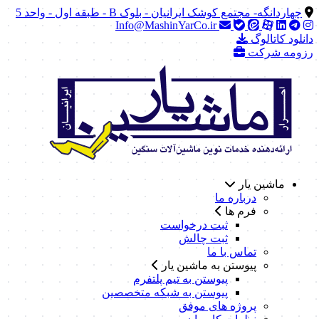
چهاردانگه- مجتمع کوشک ایرانیان - بلوک B - طبقه اول - واحد 5
Info@MashinYarCo.ir
دانلود کاتالوگ
رزومه شرکت
ماشین یار
درباره ما
فرم ها
ثبت درخواست
ثبت چالش
تماس با ما
پیوستن به ماشین یار
پیوستن به تیم پلتفرم
پیوستن به شبکه متخصصین
پروژه های موفق