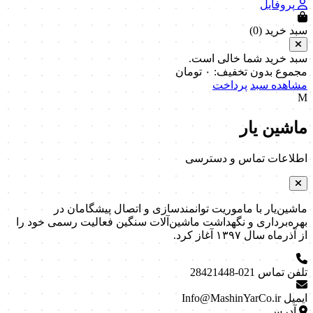
پروفایل
سبد خرید (
0
)
سبد خرید شما خالی است.
مجموع بدون تخفیف:
۰
تومان
مشاهده سبد
پرداخت
M
ماشین یار
اطلاعات تماس و دسترسی
ماشین‌یار با ماموریت توانمندسازی و اتصال پیشگامان در
بهره‌برداری و نگهداشت ماشین‌آلات سنگین فعالیت رسمی خود را
از آذرماه سال ۱۳۹۷ آغاز کرد.
تلفن تماس
021-28421448
ایمیل
Info@MashinYarCo.ir
آدرس