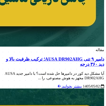
مقاله
دامپر ۹ تنی AUSA DR902AHG؛ ترکیب ظرفیت بالا و
دید ۳۶۰ درجه
آیا مشکل دید کور در دامپرها حل شده است؟ با دامپر جدید AUSA
DR902AHG مجهز به هوش مصنوعی، را ...
1405/05/02
بیشتر بخوانید