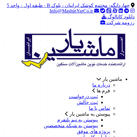
چهاردانگه- مجتمع کوشک ایرانیان - بلوک B - طبقه اول - واحد 5
Info@MashinYarCo.ir
دانلود کاتالوگ
رزومه شرکت
ماشین یار
درباره ما
فرم ها
ثبت درخواست
ثبت چالش
تماس با ما
پیوستن به ماشین یار
پیوستن به تیم پلتفرم
پیوستن به شبکه متخصصین
پروژه های موفق