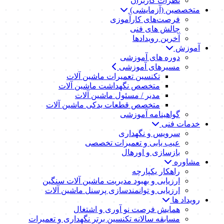
نظرات کاربران
متخصصین (آزمایشی)
فرصت‌های کارآموزی
چالش های فنی
آخرین رویدادها
آموزش
دوره های آموزشی
مسیرهای آموزشی
تکنسین تعمیرات ماشین آلات
متخصص نگهداشت ماشین آلات
مدیر / مسئول ماشین آلات
متخصص قطعات یدکی ماشین آلات
گواهینامه آموزشی
خدمات فنی
سرویس و نگهداری
عیب یابی و تعمیرات تخصصی
بازسازی و اورهال
مشاوره
راهکار یکپارچه
ارزیابی و بهبود مدیریت ماشین آلات سنگین
ارزیابی و توانمندسازی پرسنل ماشین آلات
رویداد ها
همایش فرصت نو آوری و اشتغال
مسابقه سالانه تکنسین برتر نگهداری و تعمیرات