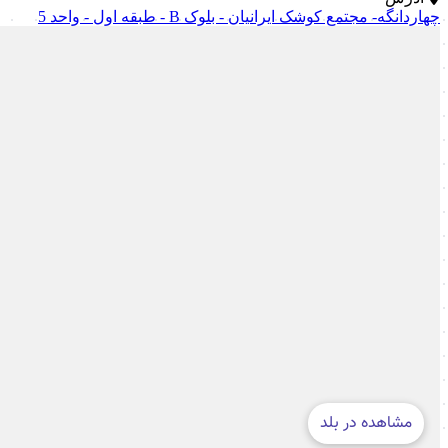
چهاردانگه- مجتمع کوشک ایرانیان - بلوک B - طبقه اول - واحد 5