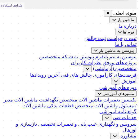
منوی اصلی
ماشین یار
درباره ما
فرم ها
ثبت درخواست
ثبت چالش
تماس با ما
پیوستن به ماشین یار
پیوستن به تیم پلتفرم
پیوستن به شبکه متخصصین
پروژه های موفق
نظرات کاربران
متخصصین (آزمایشی)
فرصت‌های کارآموزی
چالش های فنی
آخرین رویدادها
آموزش
دوره های آموزشی
مسیرهای آموزشی
تکنسین تعمیرات ماشین آلات
متخصص نگهداشت ماشین آلات
مدیر
/ مسئول ماشین آلات
متخصص قطعات یدکی ماشین آلات
گواهینامه آموزشی
خدمات فنی
سرویس و نگهداری
عیب یابی و تعمیرات تخصصی
بازسازی و
اورهال
مشاوره