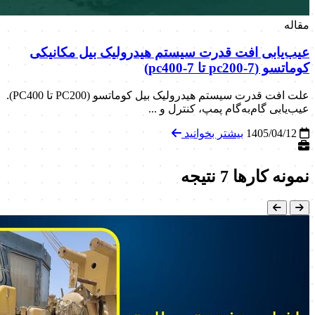
مقاله
عیب‌یابی افت قدرت سیستم هیدرولیک بیل مکانیکی
کوماتسو (pc200-7 تا pc400-7)
علت افت قدرت سیستم هیدرولیک بیل کوماتسو (PC200 تا PC400).
عیب‌یابی گام‌به‌گام پمپ، کنترل و ...
1405/04/12
بیشتر بخوانید
نمونه کارها
7 نتیجه