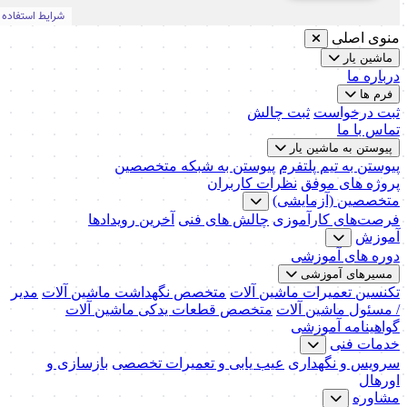
منوی اصلی
ماشین یار
درباره ما
فرم ها
ثبت درخواست
ثبت چالش
تماس با ما
پیوستن به ماشین یار
پیوستن به تیم پلتفرم
پیوستن به شبکه متخصصین
پروژه های موفق
نظرات کاربران
متخصصین (آزمایشی)
فرصت‌های کارآموزی
چالش های فنی
آخرین رویدادها
آموزش
دوره های آموزشی
مسیرهای آموزشی
تکنسین تعمیرات ماشین آلات
متخصص نگهداشت ماشین آلات
مدیر
/ مسئول ماشین آلات
متخصص قطعات یدکی ماشین آلات
گواهینامه آموزشی
خدمات فنی
سرویس و نگهداری
عیب یابی و تعمیرات تخصصی
بازسازی و
اورهال
مشاوره