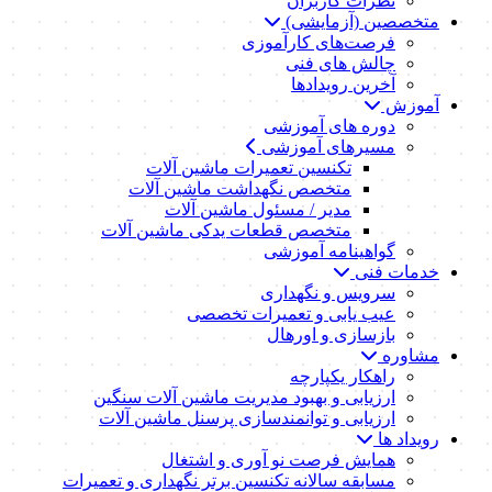
نظرات کاربران
متخصصین (آزمایشی)
فرصت‌های کارآموزی
چالش های فنی
آخرین رویدادها
آموزش
دوره های آموزشی
مسیرهای آموزشی
تکنسین تعمیرات ماشین آلات
متخصص نگهداشت ماشین آلات
مدیر / مسئول ماشین آلات
متخصص قطعات یدکی ماشین آلات
گواهینامه آموزشی
خدمات فنی
سرویس و نگهداری
عیب یابی و تعمیرات تخصصی
بازسازی و اورهال
مشاوره
راهکار یکپارچه
ارزیابی و بهبود مدیریت ماشین آلات سنگین
ارزیابی و توانمندسازی پرسنل ماشین آلات
رویداد ها
همایش فرصت نو آوری و اشتغال
مسابقه سالانه تکنسین برتر نگهداری و تعمیرات