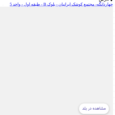
چهاردانگه- مجتمع کوشک ایرانیان - بلوک B - طبقه اول - واحد 5