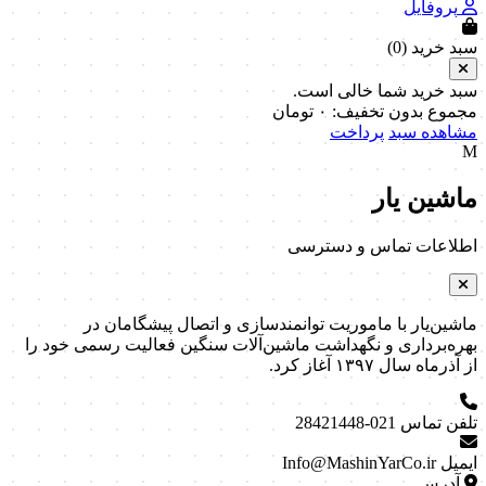
پروفایل
سبد خرید (
0
)
سبد خرید شما خالی است.
مجموع بدون تخفیف:
۰
تومان
مشاهده سبد
پرداخت
M
ماشین یار
اطلاعات تماس و دسترسی
ماشین‌یار با ماموریت توانمندسازی و اتصال پیشگامان در
بهره‌برداری و نگهداشت ماشین‌آلات سنگین فعالیت رسمی خود را
از آذرماه سال ۱۳۹۷ آغاز کرد.
تلفن تماس
021-28421448
ایمیل
Info@MashinYarCo.ir
آدرس