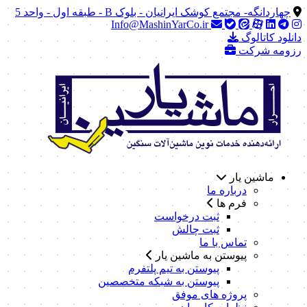
چهاردانگه- مجتمع کوشک ایرانیان - بلوک B - طبقه اول - واحد 5
Info@MashinYarCo.ir
دانلود کاتالوگ
رزومه شرکت
ماشین یار
درباره ما
فرم ها
ثبت درخواست
ثبت چالش
تماس با ما
پیوستن به ماشین یار
پیوستن به تیم پلتفرم
پیوستن به شبکه متخصصین
پروژه های موفق