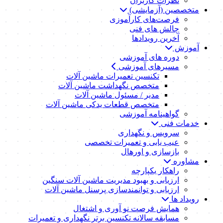
نظرات کاربران
متخصصین (آزمایشی)
فرصت‌های کارآموزی
چالش های فنی
آخرین رویدادها
آموزش
دوره های آموزشی
مسیرهای آموزشی
تکنسین تعمیرات ماشین آلات
متخصص نگهداشت ماشین آلات
مدیر / مسئول ماشین آلات
متخصص قطعات یدکی ماشین آلات
گواهینامه آموزشی
خدمات فنی
سرویس و نگهداری
عیب یابی و تعمیرات تخصصی
بازسازی و اورهال
مشاوره
راهکار یکپارچه
ارزیابی و بهبود مدیریت ماشین آلات سنگین
ارزیابی و توانمندسازی پرسنل ماشین آلات
رویداد ها
همایش فرصت نو آوری و اشتغال
مسابقه سالانه تکنسین برتر نگهداری و تعمیرات