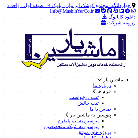
چهاردانگه- مجتمع کوشک ایرانیان - بلوک B - طبقه اول - واحد 5
Info@MashinYarCo.ir
دانلود کاتالوگ
رزومه شرکت
ماشین یار
درباره ما
فرم ها
ثبت درخواست
ثبت چالش
تماس با ما
پیوستن به ماشین یار
پیوستن به تیم پلتفرم
پیوستن به شبکه متخصصین
پروژه های موفق