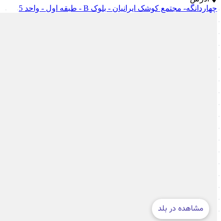
چهاردانگه- مجتمع کوشک ایرانیان - بلوک B - طبقه اول - واحد 5