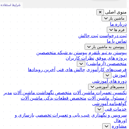
منوی اصلی
ماشین یار
درباره ما
فرم ها
ثبت درخواست
ثبت چالش
تماس با ما
پیوستن به ماشین یار
پیوستن به تیم پلتفرم
پیوستن به شبکه متخصصین
پروژه های موفق
نظرات کاربران
متخصصین (آزمایشی)
فرصت‌های کارآموزی
چالش های فنی
آخرین رویدادها
آموزش
دوره های آموزشی
مسیرهای آموزشی
تکنسین تعمیرات ماشین آلات
متخصص نگهداشت ماشین آلات
مدیر
/ مسئول ماشین آلات
متخصص قطعات یدکی ماشین آلات
گواهینامه آموزشی
خدمات فنی
سرویس و نگهداری
عیب یابی و تعمیرات تخصصی
بازسازی و
اورهال
مشاوره