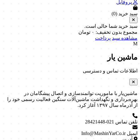
پروفایل
سبد خرید (
0
)
سبد خرید شما خالی است.
مجموع بدون تخفیف:
۰
تومان
مشاهده سبد
پرداخت
M
ماشین یار
اطلاعات تماس و دسترسی
ماشین‌یار با ماموریت توانمندسازی و اتصال پیشگامان در
بهره‌برداری و نگهداشت ماشین‌آلات سنگین فعالیت رسمی خود را
از آذرماه سال ۱۳۹۷ آغاز کرد.
تلفن تماس
021-28421448
ایمیل
Info@MashinYarCo.ir
آدرس