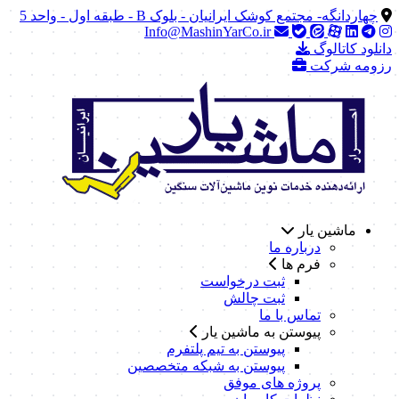
چهاردانگه- مجتمع کوشک ایرانیان - بلوک B - طبقه اول - واحد 5
Info@MashinYarCo.ir
دانلود کاتالوگ
رزومه شرکت
ماشین یار
درباره ما
فرم ها
ثبت درخواست
ثبت چالش
تماس با ما
پیوستن به ماشین یار
پیوستن به تیم پلتفرم
پیوستن به شبکه متخصصین
پروژه های موفق