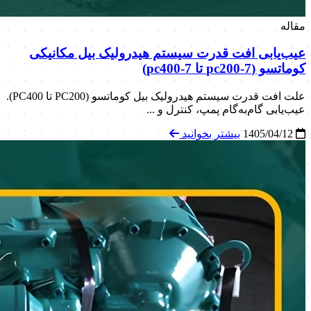
مقاله
عیب‌یابی افت قدرت سیستم هیدرولیک بیل مکانیکی
کوماتسو (pc200-7 تا pc400-7)
علت افت قدرت سیستم هیدرولیک بیل کوماتسو (PC200 تا PC400).
عیب‌یابی گام‌به‌گام پمپ، کنترل و ...
1405/04/12
بیشتر بخوانید