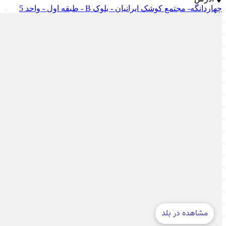
چهاردانگه- مجتمع کوشک ایرانیان - بلوک B - طبقه اول - واحد 5