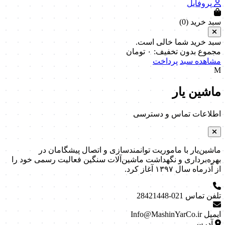
پروفایل
سبد خرید (
0
)
سبد خرید شما خالی است.
مجموع بدون تخفیف:
۰
تومان
مشاهده سبد
پرداخت
M
ماشین یار
اطلاعات تماس و دسترسی
ماشین‌یار با ماموریت توانمندسازی و اتصال پیشگامان در
بهره‌برداری و نگهداشت ماشین‌آلات سنگین فعالیت رسمی خود را
از آذرماه سال ۱۳۹۷ آغاز کرد.
تلفن تماس
021-28421448
ایمیل
Info@MashinYarCo.ir
آدرس