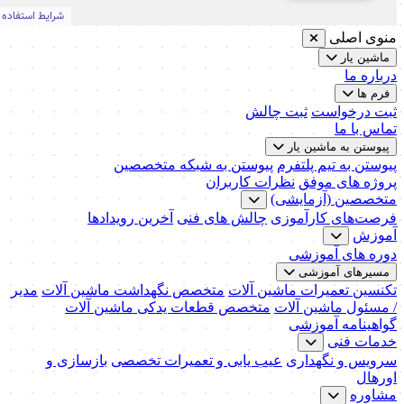
منوی اصلی
ماشین یار
درباره ما
فرم ها
ثبت درخواست
ثبت چالش
تماس با ما
پیوستن به ماشین یار
پیوستن به تیم پلتفرم
پیوستن به شبکه متخصصین
پروژه های موفق
نظرات کاربران
متخصصین (آزمایشی)
فرصت‌های کارآموزی
چالش های فنی
آخرین رویدادها
آموزش
دوره های آموزشی
مسیرهای آموزشی
تکنسین تعمیرات ماشین آلات
متخصص نگهداشت ماشین آلات
مدیر
/ مسئول ماشین آلات
متخصص قطعات یدکی ماشین آلات
گواهینامه آموزشی
خدمات فنی
سرویس و نگهداری
عیب یابی و تعمیرات تخصصی
بازسازی و
اورهال
مشاوره