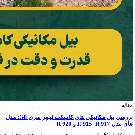
مقاله
بررسی بیل مکانیکی های کامپکت لیبهر سری G8: مدل
های مدل R 915، R 917 و R 920