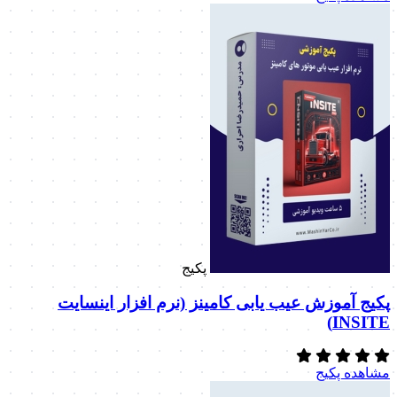
پکیج
پکیج آموزش عیب یابی کامینز (نرم افزار اینسایت
INSITE)
مشاهده پکیج