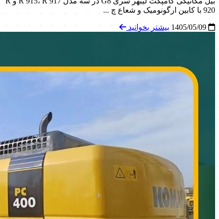
بیل مکانیکی کامپکت لیبهر سری G8 در سه مدل R 915، R 917 و R
920 با کابین ارگونومیک و شعاع چ ...
1405/05/09
بیشتر بخوانید