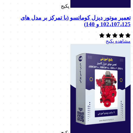
پکیج
تعمیر موتور دیزل کوماتسو (با تمرکز بر مدل های
102،107،125 و 140)
مشاهده پکیج
پکیج