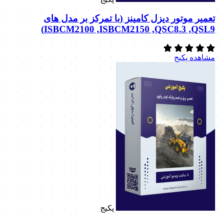
تعمیر موتور دیزل کامینز (با تمرکز بر مدل های
ISBCM2100 ,ISBCM2150 ,QSC8.3 ,QSL9)
مشاهده پکیج
پکیج