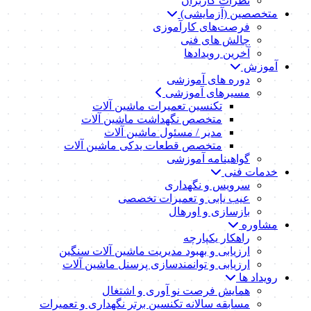
نظرات کاربران
متخصصین (آزمایشی)
فرصت‌های کارآموزی
چالش های فنی
آخرین رویدادها
آموزش
دوره های آموزشی
مسیرهای آموزشی
تکنسین تعمیرات ماشین آلات
متخصص نگهداشت ماشین آلات
مدیر / مسئول ماشین آلات
متخصص قطعات یدکی ماشین آلات
گواهینامه آموزشی
خدمات فنی
سرویس و نگهداری
عیب یابی و تعمیرات تخصصی
بازسازی و اورهال
مشاوره
راهکار یکپارچه
ارزیابی و بهبود مدیریت ماشین آلات سنگین
ارزیابی و توانمندسازی پرسنل ماشین آلات
رویداد ها
همایش فرصت نو آوری و اشتغال
مسابقه سالانه تکنسین برتر نگهداری و تعمیرات