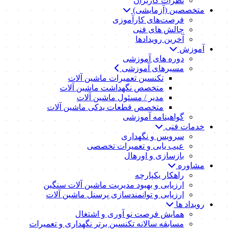
نظرات کاربران
متخصصین (آزمایشی)
فرصت‌های کارآموزی
چالش های فنی
آخرین رویدادها
آموزش
دوره های آموزشی
مسیرهای آموزشی
تکنسین تعمیرات ماشین آلات
متخصص نگهداشت ماشین آلات
مدیر / مسئول ماشین آلات
متخصص قطعات یدکی ماشین آلات
گواهینامه آموزشی
خدمات فنی
سرویس و نگهداری
عیب یابی و تعمیرات تخصصی
بازسازی و اورهال
مشاوره
راهکار یکپارچه
ارزیابی و بهبود مدیریت ماشین آلات سنگین
ارزیابی و توانمندسازی پرسنل ماشین آلات
رویداد ها
همایش فرصت نو آوری و اشتغال
مسابقه سالانه تکنسین برتر نگهداری و تعمیرات