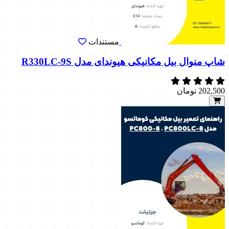
مستندات
شاپ منوال بیل مکانیکی هیوندای مدل R330LC-9S
202,500
تومان