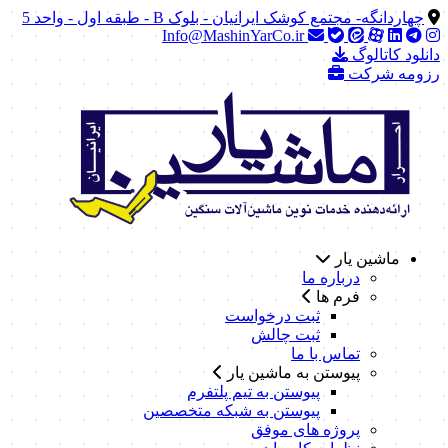
چهاردانگه- مجتمع کوشک ایرانیان - بلوک B - طبقه اول - واحد 5
Info@MashinYarCo.ir
دانلود کاتالوگ
رزومه شرکت
ماشین یار
درباره ما
فرم ها
ثبت درخواست
ثبت چالش
تماس با ما
پیوستن به ماشین یار
پیوستن به تیم پلتفرم
پیوستن به شبکه متخصصین
پروژه های موفق