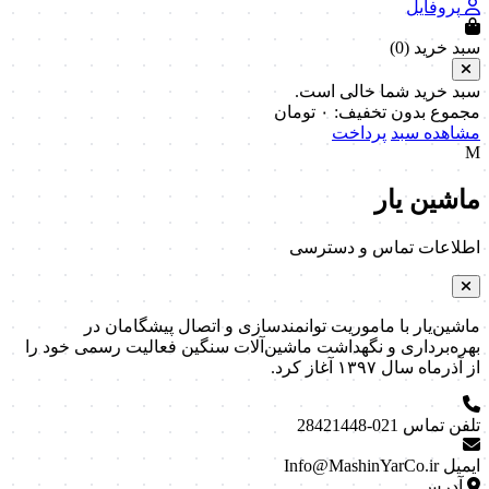
پروفایل
سبد خرید (
0
)
سبد خرید شما خالی است.
مجموع بدون تخفیف:
۰
تومان
مشاهده سبد
پرداخت
M
ماشین یار
اطلاعات تماس و دسترسی
ماشین‌یار با ماموریت توانمندسازی و اتصال پیشگامان در
بهره‌برداری و نگهداشت ماشین‌آلات سنگین فعالیت رسمی خود را
از آذرماه سال ۱۳۹۷ آغاز کرد.
تلفن تماس
021-28421448
ایمیل
Info@MashinYarCo.ir
آدرس