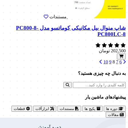
مستندات
شاپ منوال بیل مکانیکی کوماتسو مدل PC800-8-
PC800LC-8
202,500
تومان
10
9
8
7
6
به دنبال چه چیزی هستید؟
پیشنهاد‌های ماشین یار
دوره ها
پکیج ها
مستندات
ابزارآلات
قطعات
مقالات