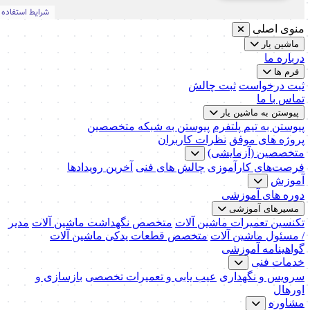
منوی اصلی
ماشین یار
درباره ما
فرم ها
ثبت درخواست
ثبت چالش
تماس با ما
پیوستن به ماشین یار
پیوستن به تیم پلتفرم
پیوستن به شبکه متخصصین
پروژه های موفق
نظرات کاربران
متخصصین (آزمایشی)
فرصت‌های کارآموزی
چالش های فنی
آخرین رویدادها
آموزش
دوره های آموزشی
مسیرهای آموزشی
تکنسین تعمیرات ماشین آلات
متخصص نگهداشت ماشین آلات
مدیر
/ مسئول ماشین آلات
متخصص قطعات یدکی ماشین آلات
گواهینامه آموزشی
خدمات فنی
سرویس و نگهداری
عیب یابی و تعمیرات تخصصی
بازسازی و
اورهال
مشاوره