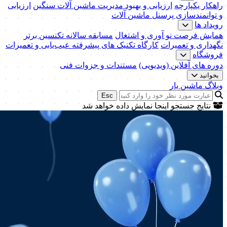
راهکار یکپارچه
ارزیابی و بهبود مدیریت ماشین آلات سنگین
ارزیابی
و توانمندسازی پرسنل ماشین آلات
رویداد ها
همایش فرصت نو آوری و اشتغال
مسابقه سالانه تکنسین برتر
نگهداری و تعمیرات
کارگاه تکنیک‌ های پیشرفته عیب‌یابی و تعمیرات
فروشگاه
دوره های آفلاین (ویدیویی)
مستندات و جزوات فنی
بخوانید
وبلاگ ماشین یار
Esc
نتایج جستجو اینجا نمایش داده خواهد شد