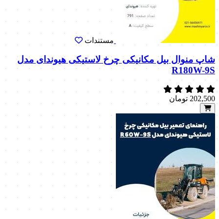
مستندات
شاپ منوال بیل مکانیکی چرخ لاستیکی هیوندای مدل
R180W-9S
202,500
تومان