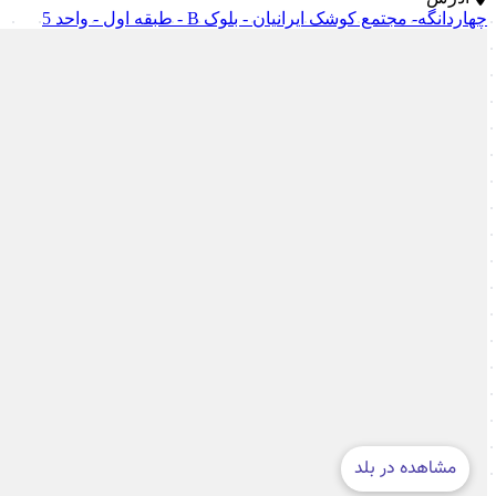
چهاردانگه- مجتمع کوشک ایرانیان - بلوک B - طبقه اول - واحد 5