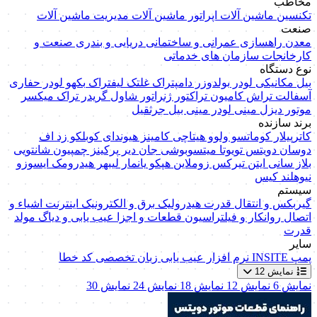
مخاطب
تکنسین ماشین آلات
اپراتور ماشین آلات
مدیریت ماشین آلات
صنعت
معدن
راهسازی
عمرانی و ساختمانی
دریایی و بندری
صنعت و
کارخانجات
سازمان های خدماتی
نوع دستگاه
بیل مکانیکی
لودر
بولدوزر
دامپتراک
غلتک
لیفتراک
بکهو لودر
حفاری
آسفالت تراش
کامیون
تراکتور
ژنراتور
شاول
گریدر
تراک میکسر
موتور دیزل
مینی لودر
مینی بیل
جرثقیل
برند سازنده
کاترپیلار
کوماتسو
ولوو
هیتاچی
کامینز
هیوندای
کوبلکو
زد اف
دوسان
دویتس
تویوتا
میتسوبوشی
جان دیر
پرکینز
چمپیون
شانتویی
بلاز
سانی
ایتن
تیرکس
زوملاین
هپکو
یانمار
لیبهر
هیدرومک
ایسوزو
نیوهلند
کیس
سیستم
گیربکس و انتقال قدرت
هیدرولیک
برق و الکترونیک
اینترنت اشیاء و
اتصال
روانکار و فیلتراسیون
قطعات و اجزا
عیب یابی و دیاگ
مولد
قدرت
سایر
پمپ
INSITE
نرم افزار عیب یابی
زبان تخصصی
کد خطا
نمایش 12
نمایش 6
نمایش 12
نمایش 18
نمایش 24
نمایش 30