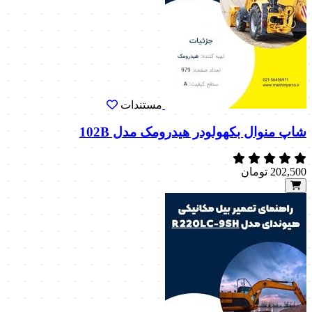
مستندات
شاپ منوال بکهولودر هیدرومک مدل 102B
202,500
تومان