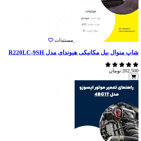
مستندات
شاپ منوال بیل مکانیکی هیوندای مدل R220LC-9SH
202,500
تومان