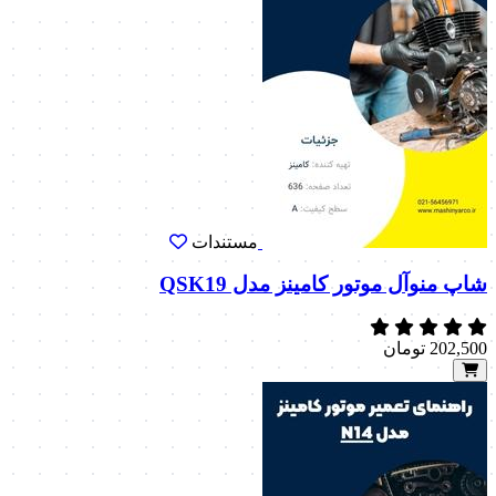
مستندات
شاپ منوآل موتور کامینز مدل QSK19
202,500
تومان