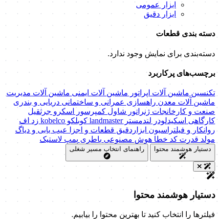
ابزار عمومی
ابزار دقیق
دسته بندی قطعات
دسته‌بندی برای نمایش وجود ندارد.
برچسب‌های پرکاربرد
تکنسین ماشین آلات
اپراتور ماشین آلات
ایمنی ماشین آلات
مدیریت
ماشین آلات
معدن
راهسازی
عمرانی و ساختمانی
دریایی و بندری
صنعت و کارخانجات
ژنراتور
شاول
کمپرسور اسکرو
جرثقیل
کارگاهی
اسکیدلودر
لندمستر
landmaster
کوبلکو
kobelco
زد اف
روانکار و فیلتراسیون
ابزاردقیق
قطعات و اجزا
عیب یابی و دیاگ
مولد قدرت
کد خطا
هوش مصنوعی
باطری
پمپ
لاستیک
دستیار هوشمند محتوا
راهنمای انتخاب مسیر شغلی
دستیار هوشمند محتوا
فیلترها را انتخاب کنید تا بهترین محتوا را بیابیم.