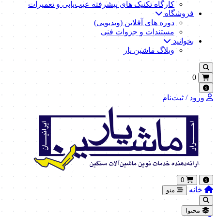
کارگاه تکنیک‌ های پیشرفته عیب‌یابی و تعمیرات
فروشگاه
دوره های آفلاین (ویدیویی)
مستندات و جزوات فنی
بخوانید
وبلاگ ماشین یار
0
ورود / ثبت‌نام
0
خانه
منو
محتوا