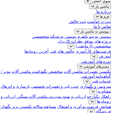
منوی اصلی
ماشین یار
درباره ما
فرم ها
ثبت درخواست
ثبت چالش
تماس با ما
پیوستن به ماشین یار
پیوستن به تیم پلتفرم
پیوستن به شبکه متخصصین
پروژه های موفق
نظرات کاربران
متخصصین (آزمایشی)
فرصت‌های کارآموزی
چالش های فنی
آخرین رویدادها
آموزش
دوره های آموزشی
مسیرهای آموزشی
تکنسین تعمیرات ماشین آلات
متخصص نگهداشت ماشین آلات
مدیر /
گواهینامه آموزشی
خدمات فنی
سرویس و نگهداری
عیب یابی و تعمیرات تخصصی
بازسازی و اورهال
مشاوره
راهکار یکپارچه
ارزیابی و بهبود مدیریت ماشین آلات سنگین
ارزیابی و
رویداد ها
همایش فرصت نو آوری و اشتغال
مسابقه سالانه تکنسین برتر نگهدار
فروشگاه