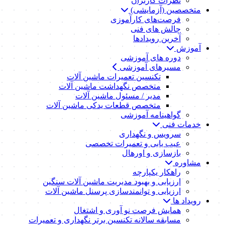
نظرات کاربران
متخصصین (آزمایشی)
فرصت‌های کارآموزی
چالش های فنی
آخرین رویدادها
آموزش
دوره های آموزشی
مسیرهای آموزشی
تکنسین تعمیرات ماشین آلات
متخصص نگهداشت ماشین آلات
مدیر / مسئول ماشین آلات
متخصص قطعات یدکی ماشین آلات
گواهینامه آموزشی
خدمات فنی
سرویس و نگهداری
عیب یابی و تعمیرات تخصصی
بازسازی و اورهال
مشاوره
راهکار یکپارچه
ارزیابی و بهبود مدیریت ماشین آلات سنگین
ارزیابی و توانمندسازی پرسنل ماشین آلات
رویداد ها
همایش فرصت نو آوری و اشتغال
مسابقه سالانه تکنسین برتر نگهداری و تعمیرات