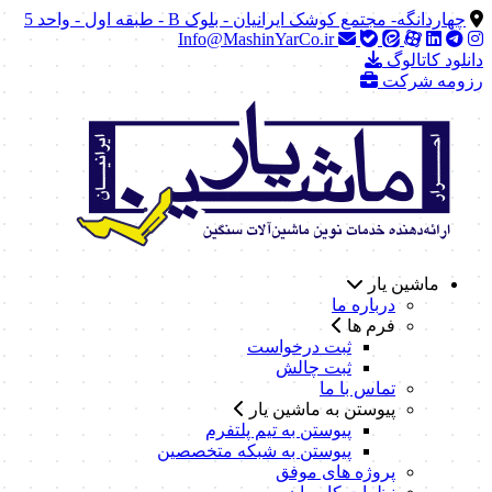
چهاردانگه- مجتمع کوشک ایرانیان - بلوک B - طبقه اول - واحد 5
Info@MashinYarCo.ir
دانلود کاتالوگ
رزومه شرکت
ماشین یار
درباره ما
فرم ها
ثبت درخواست
ثبت چالش
تماس با ما
پیوستن به ماشین یار
پیوستن به تیم پلتفرم
پیوستن به شبکه متخصصین
پروژه های موفق