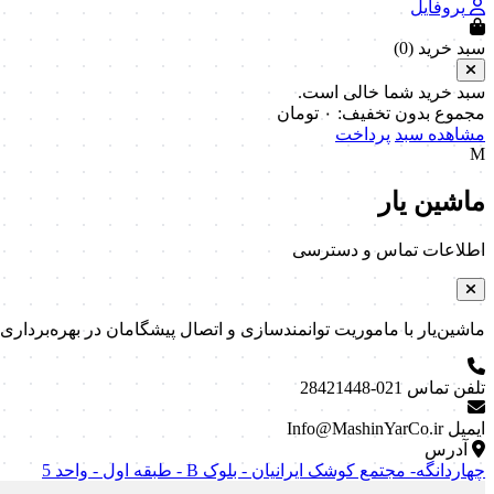
پروفایل
سبد خرید (
0
)
سبد خرید شما خالی است.
مجموع بدون تخفیف:
۰
تومان
مشاهده سبد
پرداخت
M
ماشین یار
اطلاعات تماس و دسترسی
ماشین‌یار با ماموریت توانمندسازی و اتصال پیشگامان در بهره‌برداری و نگه
تلفن تماس
021-28421448
ایمیل
Info@MashinYarCo.ir
آدرس
چهاردانگه- مجتمع کوشک ایرانیان - بلوک B - طبقه اول - واحد 5