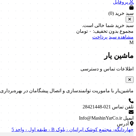
پروفایل
سبد خرید (
0
)
سبد خرید شما خالی است.
مجموع بدون تخفیف:
۰
تومان
مشاهده سبد
پرداخت
M
ماشین یار
اطلاعات تماس و دسترسی
ماشین‌یار با ماموریت توانمندسازی و اتصال پیشگامان در بهره‌برداری و نگه
تلفن تماس
021-28421448
ایمیل
Info@MashinYarCo.ir
آدرس
چهاردانگه- مجتمع کوشک ایرانیان - بلوک B - طبقه اول - واحد 5