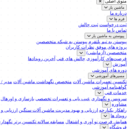
منوی اصلی
ماشین یار
درباره ما
فرم ها
ثبت درخواست
ثبت چالش
تماس با ما
پیوستن به ماشین یار
پیوستن به تیم پلتفرم
پیوستن به شبکه متخصصین
پروژه های موفق
نظرات کاربران
متخصصین (آزمایشی)
فرصت‌های کارآموزی
چالش های فنی
آخرین رویدادها
آموزش
دوره های آموزشی
مسیرهای آموزشی
تکنسین تعمیرات ماشین آلات
متخصص نگهداشت ماشین آلات
مدیر /
گواهینامه آموزشی
خدمات فنی
سرویس و نگهداری
عیب یابی و تعمیرات تخصصی
بازسازی و اورهال
مشاوره
راهکار یکپارچه
ارزیابی و بهبود مدیریت ماشین آلات سنگین
ارزیابی و
رویداد ها
همایش فرصت نو آوری و اشتغال
مسابقه سالانه تکنسین برتر نگهدار
فروشگاه