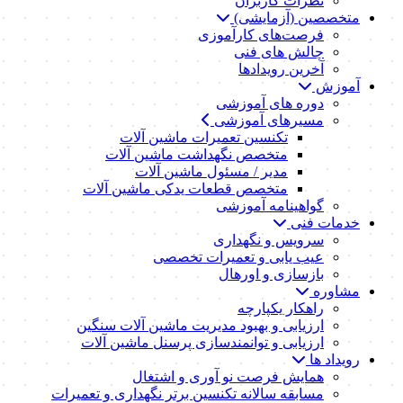
نظرات کاربران
متخصصین (آزمایشی)
فرصت‌های کارآموزی
چالش های فنی
آخرین رویدادها
آموزش
دوره های آموزشی
مسیرهای آموزشی
تکنسین تعمیرات ماشین آلات
متخصص نگهداشت ماشین آلات
مدیر / مسئول ماشین آلات
متخصص قطعات یدکی ماشین آلات
گواهینامه آموزشی
خدمات فنی
سرویس و نگهداری
عیب یابی و تعمیرات تخصصی
بازسازی و اورهال
مشاوره
راهکار یکپارچه
ارزیابی و بهبود مدیریت ماشین آلات سنگین
ارزیابی و توانمندسازی پرسنل ماشین آلات
رویداد ها
همایش فرصت نو آوری و اشتغال
مسابقه سالانه تکنسین برتر نگهداری و تعمیرات