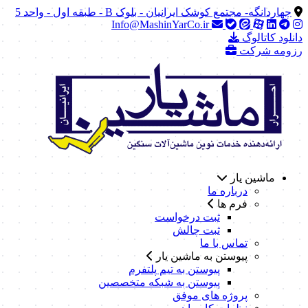
چهاردانگه- مجتمع کوشک ایرانیان - بلوک B - طبقه اول - واحد 5
Info@MashinYarCo.ir
دانلود کاتالوگ
رزومه شرکت
ماشین یار
درباره ما
فرم ها
ثبت درخواست
ثبت چالش
تماس با ما
پیوستن به ماشین یار
پیوستن به تیم پلتفرم
پیوستن به شبکه متخصصین
پروژه های موفق