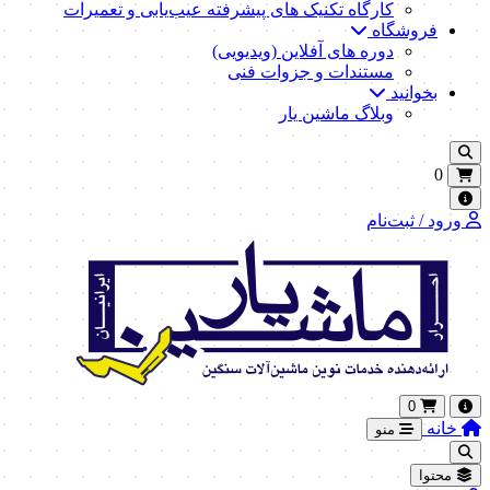
کارگاه تکنیک‌ های پیشرفته عیب‌یابی و تعمیرات
فروشگاه
دوره های آفلاین (ویدیویی)
مستندات و جزوات فنی
بخوانید
وبلاگ ماشین یار
0
ورود / ثبت‌نام
0
خانه
منو
محتوا