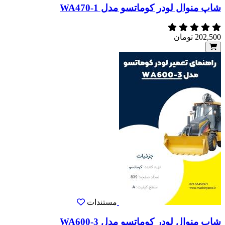
شاپ منوال لودر کوماتسو مدل WA470-1
202,500
تومان
مستندات
شاپ منوال لودر کوماتسو مدل WA600-3