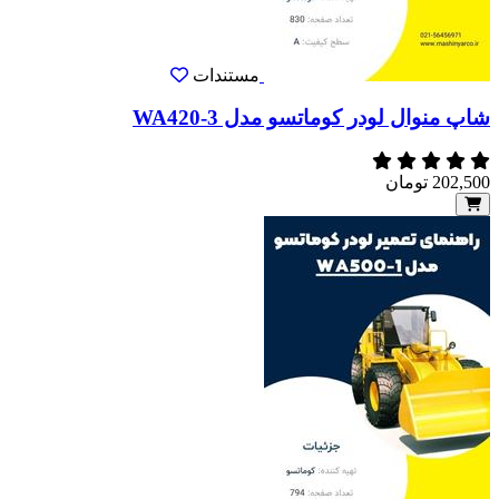
مستندات
شاپ منوال لودر کوماتسو مدل WA420-3
202,500
تومان