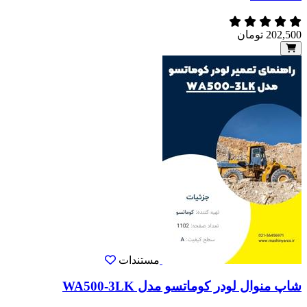
202,500
تومان
مستندات
شاپ منوال لودر کوماتسو مدل WA500-3LK