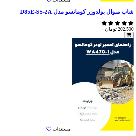
شاپ منوال بولدوزر کوماتسو مدل D85E-SS-2A
202,500
تومان
مستندات