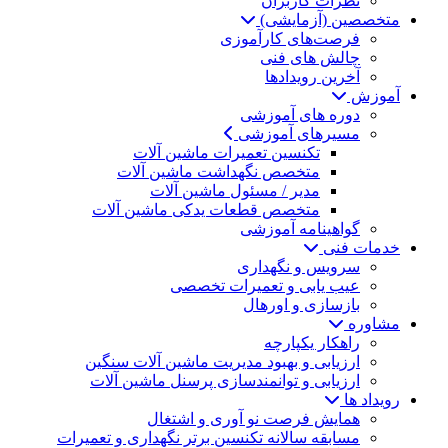
نظرات کاربران
متخصصین (آزمایشی)
فرصت‌های کارآموزی
چالش های فنی
آخرین رویدادها
آموزش
دوره های آموزشی
مسیرهای آموزشی
تکنسین تعمیرات ماشین آلات
متخصص نگهداشت ماشین آلات
مدیر / مسئول ماشین آلات
متخصص قطعات یدکی ماشین آلات
گواهینامه آموزشی
خدمات فنی
سرویس و نگهداری
عیب یابی و تعمیرات تخصصی
بازسازی و اورهال
مشاوره
راهکار یکپارچه
ارزیابی و بهبود مدیریت ماشین آلات سنگین
ارزیابی و توانمندسازی پرسنل ماشین آلات
رویداد ها
همایش فرصت نو آوری و اشتغال
مسابقه سالانه تکنسین برتر نگهداری و تعمیرات