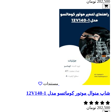
202,500
تومان
مستندات
شاپ منوال موتور کوماتسو مدل 12V140-1
202,500
تومان