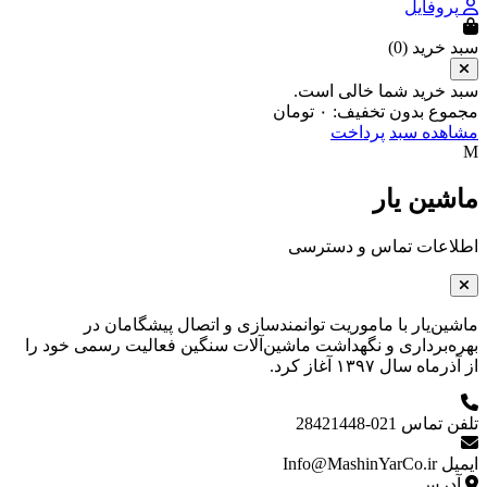
پروفایل
سبد خرید (
0
)
سبد خرید شما خالی است.
مجموع بدون تخفیف:
۰
تومان
مشاهده سبد
پرداخت
M
ماشین یار
اطلاعات تماس و دسترسی
ماشین‌یار با ماموریت توانمندسازی و اتصال پیشگامان در
بهره‌برداری و نگهداشت ماشین‌آلات سنگین فعالیت رسمی خود را
از آذرماه سال ۱۳۹۷ آغاز کرد.
تلفن تماس
021-28421448
ایمیل
Info@MashinYarCo.ir
آدرس