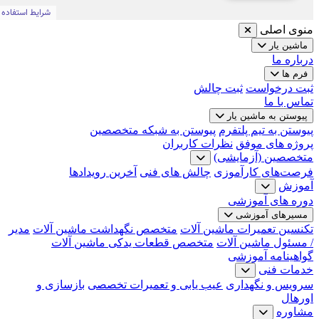
منوی اصلی
ماشین یار
درباره ما
فرم ها
ثبت درخواست
ثبت چالش
تماس با ما
پیوستن به ماشین یار
پیوستن به تیم پلتفرم
پیوستن به شبکه متخصصین
پروژه های موفق
نظرات کاربران
متخصصین (آزمایشی)
فرصت‌های کارآموزی
چالش های فنی
آخرین رویدادها
آموزش
دوره های آموزشی
مسیرهای آموزشی
تکنسین تعمیرات ماشین آلات
متخصص نگهداشت ماشین آلات
مدیر
/ مسئول ماشین آلات
متخصص قطعات یدکی ماشین آلات
گواهینامه آموزشی
خدمات فنی
سرویس و نگهداری
عیب یابی و تعمیرات تخصصی
بازسازی و
اورهال
مشاوره