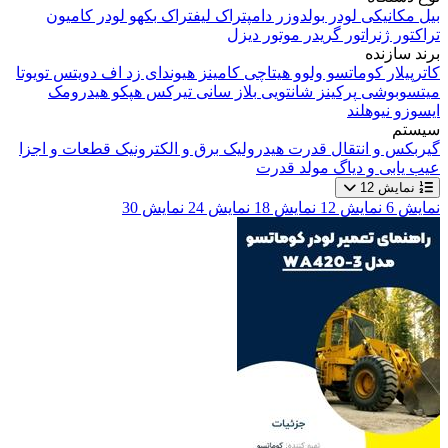
بیل مکانیکی
لودر
بولدوزر
دامپتراک
لیفتراک
بکهو لودر
کامیون
تراکتور
ژنراتور
گریدر
موتور دیزل
برند سازنده
کاترپیلار
کوماتسو
ولوو
هیتاچی
کامینز
هیوندای
زد اف
دویتس
تویوتا
میتسوبوشی
پرکینز
شانتویی
بلاز
سانی
تیرکس
هپکو
هیدرومک
ایسوزو
نیوهلند
سیستم
گیربکس و انتقال قدرت
هیدرولیک
برق و الکترونیک
قطعات و اجزا
عیب یابی و دیاگ
مولد قدرت
نمایش 12
نمایش 6
نمایش 12
نمایش 18
نمایش 24
نمایش 30