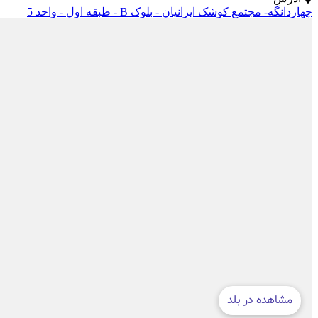
چهاردانگه- مجتمع کوشک ایرانیان - بلوک B - طبقه اول - واحد 5