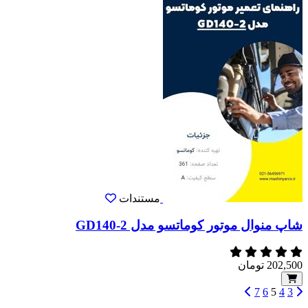
مستندات
شاپ منوال موتور کوماتسو مدل GD140-2
202,500
تومان
7
6
5
4
3