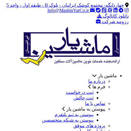
چهاردانگه- مجتمع کوشک ایرانیان - بلوک B - طبقه اول - واحد 5
Info@MashinYarCo.ir
دانلود کاتالوگ
رزومه شرکت
ماشین یار
درباره ما
فرم ها
ثبت درخواست
ثبت چالش
تماس با ما
پیوستن به ماشین یار
پیوستن به تیم پلتفرم
پیوستن به شبکه متخصصین
پروژه های موفق