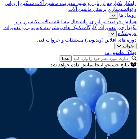
راهکار یکپارچه
ارزیابی و بهبود مدیریت ماشین آلات سنگین
ارزیابی
و توانمندسازی پرسنل ماشین آلات
رویداد ها
همایش فرصت نو آوری و اشتغال
مسابقه سالانه تکنسین برتر
نگهداری و تعمیرات
کارگاه تکنیک‌ های پیشرفته عیب‌یابی و تعمیرات
فروشگاه
دوره های آفلاین (ویدیویی)
مستندات و جزوات فنی
بخوانید
وبلاگ ماشین یار
Esc
نتایج جستجو اینجا نمایش داده خواهد شد