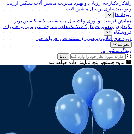
راهکار یکپارچه
ارزیابی و بهبود مدیریت ماشین آلات سنگین
ارزیابی
و توانمندسازی پرسنل ماشین آلات
رویداد ها
همایش فرصت نو آوری و اشتغال
مسابقه سالانه تکنسین برتر
نگهداری و تعمیرات
کارگاه تکنیک‌ های پیشرفته عیب‌یابی و تعمیرات
فروشگاه
دوره های آفلاین (ویدیویی)
مستندات و جزوات فنی
بخوانید
وبلاگ ماشین یار
Esc
نتایج جستجو اینجا نمایش داده خواهد شد