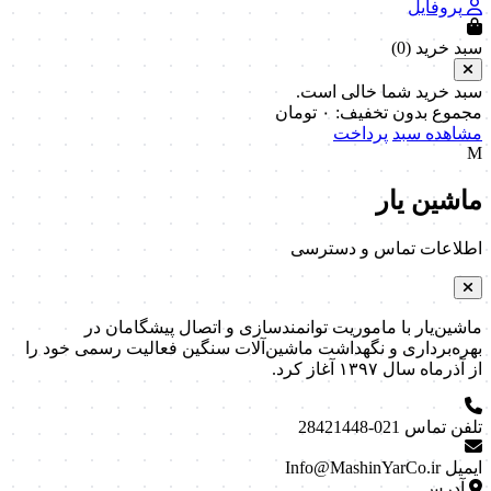
پروفایل
سبد خرید (
0
)
سبد خرید شما خالی است.
مجموع بدون تخفیف:
۰
تومان
مشاهده سبد
پرداخت
M
ماشین یار
اطلاعات تماس و دسترسی
ماشین‌یار با ماموریت توانمندسازی و اتصال پیشگامان در
بهره‌برداری و نگهداشت ماشین‌آلات سنگین فعالیت رسمی خود را
از آذرماه سال ۱۳۹۷ آغاز کرد.
تلفن تماس
021-28421448
ایمیل
Info@MashinYarCo.ir
آدرس