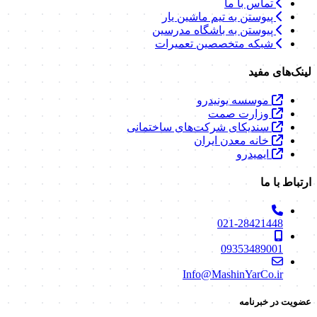
تماس با ما
پیوستن به تیم ماشین یار
پیوستن به باشگاه مدرسین
شبکه متخصصین تعمیرات
لینک‌های مفید
موسسه یونیدرو
وزارت صمت
سندیکای شرکت‌های ساختمانی
خانه معدن ایران
ایمیدرو
ارتباط با ما
021-28421448
09353489001
Info@MashinYarCo.ir
عضویت در خبرنامه