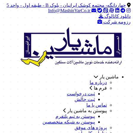
چهاردانگه- مجتمع کوشک ایرانیان - بلوک B - طبقه اول - واحد 5
Info@MashinYarCo.ir
دانلود کاتالوگ
رزومه شرکت
ماشین یار
درباره ما
فرم ها
ثبت درخواست
ثبت چالش
تماس با ما
پیوستن به ماشین یار
پیوستن به تیم پلتفرم
پیوستن به شبکه متخصصین
پروژه های موفق