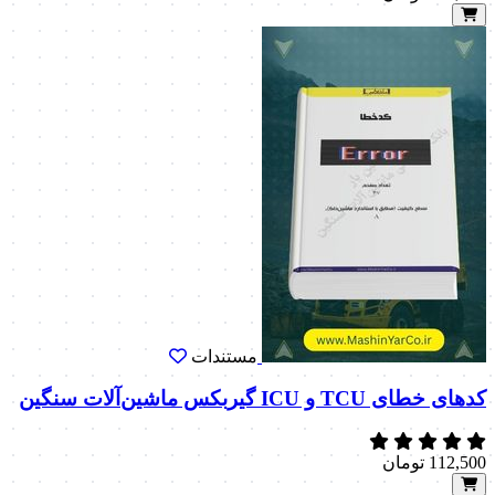
مستندات
کدهای خطای TCU و ICU گیربکس ماشین‌آلات سنگین
112,500
تومان