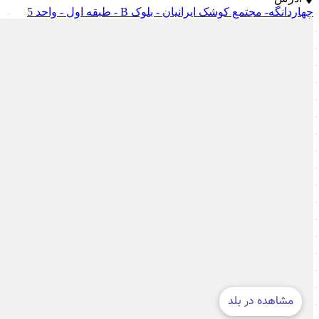
چهاردانگه- مجتمع کوشک ایرانیان - بلوک B - طبقه اول - واحد 5