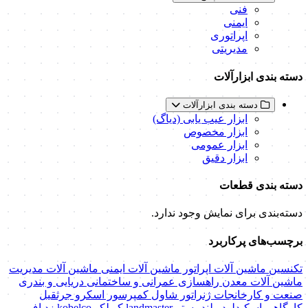
فنی
ایمنی
اپراتوری
مدیریتی
دسته بندی ابزارآلات
دسته بندی ابزارآلات
ابزار عیب یابی (دیاگ)
ابزار مخصوص
ابزار عمومی
ابزار دقیق
دسته بندی قطعات
دسته‌بندی برای نمایش وجود ندارد.
برچسب‌های پرکاربرد
تکنسین ماشین آلات
اپراتور ماشین آلات
ایمنی ماشین آلات
مدیریت
ماشین آلات
معدن
راهسازی
عمرانی و ساختمانی
دریایی و بندری
صنعت و کارخانجات
ژنراتور
شاول
کمپرسور اسکرو
جرثقیل
کارگاهی
اسکیدلودر
لندمستر
landmaster
کوبلکو
kobelco
زد اف