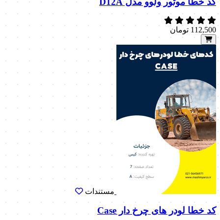
کد خطا موتور ولوو مدل D12A
112,500
تومان
مستندات
کد خطا لودر های چرخ دار Case