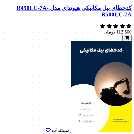
کدخطای بیل مکانیکی هیوندای مدل R450LC-7A-
R500LC-7A
112,500
تومان
مستندات