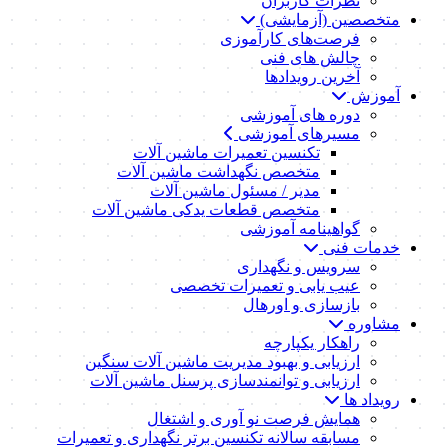
نظرات کاربران
متخصصین (آزمایشی)
فرصت‌های کارآموزی
چالش های فنی
آخرین رویدادها
آموزش
دوره های آموزشی
مسیرهای آموزشی
تکنسین تعمیرات ماشین آلات
متخصص نگهداشت ماشین آلات
مدیر / مسئول ماشین آلات
متخصص قطعات یدکی ماشین آلات
گواهینامه آموزشی
خدمات فنی
سرویس و نگهداری
عیب یابی و تعمیرات تخصصی
بازسازی و اورهال
مشاوره
راهکار یکپارچه
ارزیابی و بهبود مدیریت ماشین آلات سنگین
ارزیابی و توانمندسازی پرسنل ماشین آلات
رویداد ها
همایش فرصت نو آوری و اشتغال
مسابقه سالانه تکنسین برتر نگهداری و تعمیرات