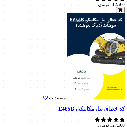
112,500
تومان
مستندات
کد خطای بیل مکانیکی E485B
127,500
تومان