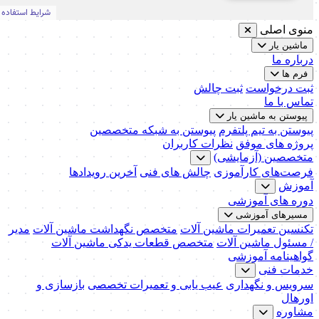
منوی اصلی
ماشین یار
درباره ما
فرم ها
ثبت درخواست
ثبت چالش
تماس با ما
پیوستن به ماشین یار
پیوستن به تیم پلتفرم
پیوستن به شبکه متخصصین
پروژه های موفق
نظرات کاربران
متخصصین (آزمایشی)
فرصت‌های کارآموزی
چالش های فنی
آخرین رویدادها
آموزش
دوره های آموزشی
مسیرهای آموزشی
تکنسین تعمیرات ماشین آلات
متخصص نگهداشت ماشین آلات
مدیر
/ مسئول ماشین آلات
متخصص قطعات یدکی ماشین آلات
گواهینامه آموزشی
خدمات فنی
سرویس و نگهداری
عیب یابی و تعمیرات تخصصی
بازسازی و
اورهال
مشاوره