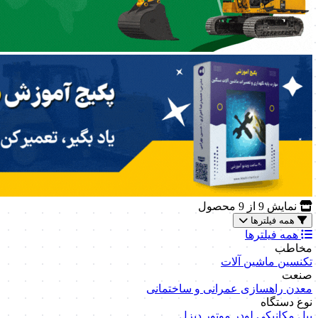
نمایش
9
از 9 محصول
همه فیلترها
همه فیلترها
مخاطب
تکنسین ماشین آلات
صنعت
معدن
راهسازی
عمرانی و ساختمانی
نوع دستگاه
بیل مکانیکی
لودر
موتور دیزل