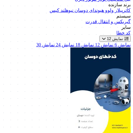
برند سازنده
کاترپیلار
ولوو
هیوندای
دوسان
نیوهلند
کیس
سیستم
گیربکس و انتقال قدرت
سایر
کد خطا
نمایش 12
نمایش 6
نمایش 12
نمایش 18
نمایش 24
نمایش 30