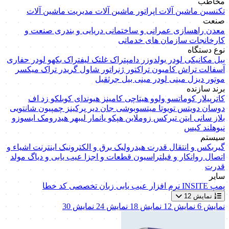
مخاطب
تکنسین ماشین آلات
اپراتور ماشین آلات
مدیریت ماشین آلات
صنعت
معدن
راهسازی
عمرانی و ساختمانی
دریایی و بندری
صنعت و
کارخانجات
سازمان های خدماتی
نوع دستگاه
بیل مکانیکی
لودر
بولدوزر
دامپتراک
غلتک
لیفتراک
بکهو لودر
حفاری
آسفالت تراش
کامیون
تراکتور
ژنراتور
شاول
گریدر
تراک میکسر
موتور دیزل
مینی لودر
مینی بیل
جرثقیل
برند سازنده
کاترپیلار
کوماتسو
ولوو
هیتاچی
کامینز
هیوندای
کوبلکو
زد اف
دوسان
دویتس
تویوتا
میتسوبوشی
جان دیر
پرکینز
چمپیون
شانتویی
بلاز
سانی
ایتن
تیرکس
زوملاین
هپکو
یانمار
لیبهر
هیدرومک
ایسوزو
نیوهلند
کیس
سیستم
گیربکس و انتقال قدرت
هیدرولیک
برق و الکترونیک
اینترنت اشیاء و
اتصال
روانکار و فیلتراسیون
قطعات و اجزا
عیب یابی و دیاگ
مولد
قدرت
سایر
پمپ
INSITE
نرم افزار عیب یابی
زبان تخصصی
کد خطا
نمایش 12
نمایش 6
نمایش 12
نمایش 18
نمایش 24
نمایش 30