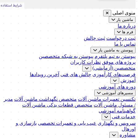
منوی اصلی
ماشین یار
درباره ما
فرم ها
ثبت درخواست
ثبت چالش
تماس با ما
پیوستن به ماشین یار
پیوستن به تیم پلتفرم
پیوستن به شبکه متخصصین
پروژه های موفق
نظرات کاربران
متخصصین (آزمایشی)
فرصت‌های کارآموزی
چالش های فنی
آخرین رویدادها
آموزش
دوره های آموزشی
مسیرهای آموزشی
تکنسین تعمیرات ماشین آلات
متخصص نگهداشت ماشین آلات
مدیر
/ مسئول ماشین آلات
متخصص قطعات یدکی ماشین آلات
گواهینامه آموزشی
خدمات فنی
سرویس و نگهداری
عیب یابی و تعمیرات تخصصی
بازسازی و
اورهال
مشاوره