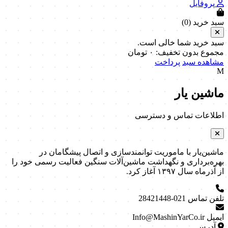
پروفایل
سبد خرید (
0
)
سبد خرید شما خالی است.
مجموع بدون تخفیف:
۰
تومان
مشاهده سبد
پرداخت
M
ماشین یار
اطلاعات تماس و دسترسی
ماشین‌یار با ماموریت توانمندسازی و اتصال پیشگامان در
بهره‌برداری و نگهداشت ماشین‌آلات سنگین فعالیت رسمی خود را
از آذرماه سال ۱۳۹۷ آغاز کرد.
تلفن تماس
021-28421448
ایمیل
Info@MashinYarCo.ir
آدرس