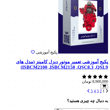
پکیج آموزشی
پکیج آموزشی تعمیر موتور دیزل کامینز (مدل های
ISBCM2100 ,ISBCM2150 ,QSC8.3 ,QSL9)
8,900,000
تومان
5
4
3
2
1
به دنبال چه چیزی هستید؟