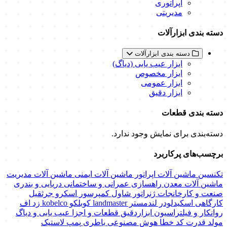
اپراتوری
مدیریتی
دسته بندی ابزارآلات
دسته بندی ابزارآلات
ابزار عیب یابی (دیاگ)
ابزار مخصوص
ابزار عمومی
ابزار دقیق
دسته بندی قطعات
دسته‌بندی برای نمایش وجود ندارد.
برچسب‌های پرکاربرد
تکنسین ماشین آلات
اپراتور ماشین آلات
ایمنی ماشین آلات
مدیریت
ماشین آلات
معدن
راهسازی
عمرانی و ساختمانی
دریایی و بندری
صنعت و کارخانجات
ژنراتور
شاول
کمپرسور اسکرو
جرثقیل
کارگاهی
اسکیدلودر
لندمستر
landmaster
کوبلکو
kobelco
زد اف
روانکار و فیلتراسیون
ابزاردقیق
قطعات و اجزا
عیب یابی و دیاگ
مولد قدرت
کد خطا
هوش مصنوعی
باطری
پمپ
لاستیک