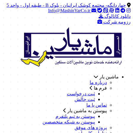
چهاردانگه- مجتمع کوشک ایرانیان - بلوک B - طبقه اول - واحد 5
Info@MashinYarCo.ir
دانلود کاتالوگ
رزومه شرکت
ماشین یار
درباره ما
فرم ها
ثبت درخواست
ثبت چالش
تماس با ما
پیوستن به ماشین یار
پیوستن به تیم پلتفرم
پیوستن به شبکه متخصصین
پروژه های موفق