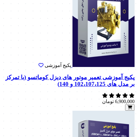
پکیج آموزشی
پکیج آموزشی تعمیر موتور های دیزل کوماتسو (با تمرکز
بر مدل های 102،107،125 و 140)
6,900,000
تومان