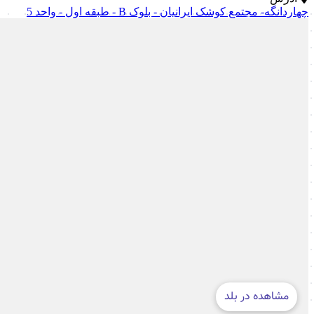
چهاردانگه- مجتمع کوشک ایرانیان - بلوک B - طبقه اول - واحد 5