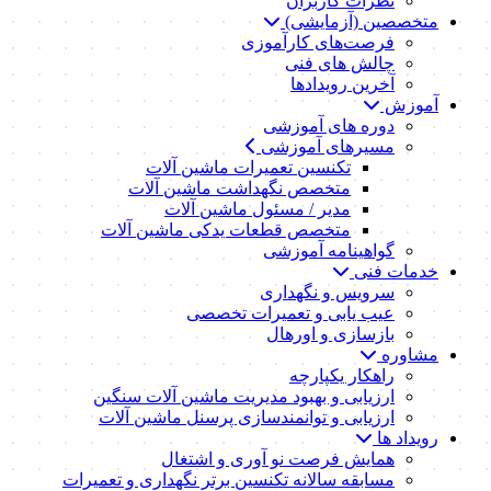
نظرات کاربران
متخصصین (آزمایشی)
فرصت‌های کارآموزی
چالش های فنی
آخرین رویدادها
آموزش
دوره های آموزشی
مسیرهای آموزشی
تکنسین تعمیرات ماشین آلات
متخصص نگهداشت ماشین آلات
مدیر / مسئول ماشین آلات
متخصص قطعات یدکی ماشین آلات
گواهینامه آموزشی
خدمات فنی
سرویس و نگهداری
عیب یابی و تعمیرات تخصصی
بازسازی و اورهال
مشاوره
راهکار یکپارچه
ارزیابی و بهبود مدیریت ماشین آلات سنگین
ارزیابی و توانمندسازی پرسنل ماشین آلات
رویداد ها
همایش فرصت نو آوری و اشتغال
مسابقه سالانه تکنسین برتر نگهداری و تعمیرات