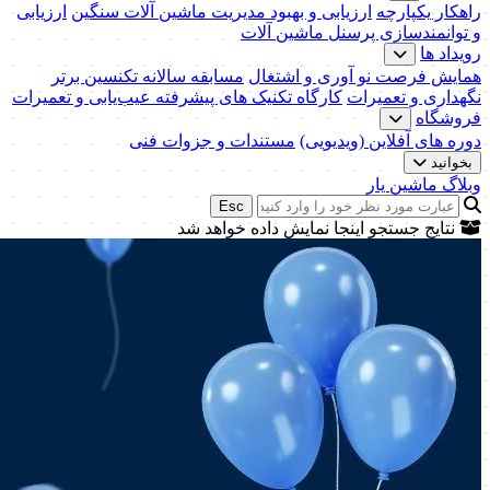
راهکار یکپارچه
ارزیابی و بهبود مدیریت ماشین آلات سنگین
ارزیابی
و توانمندسازی پرسنل ماشین آلات
رویداد ها
همایش فرصت نو آوری و اشتغال
مسابقه سالانه تکنسین برتر
نگهداری و تعمیرات
کارگاه تکنیک‌ های پیشرفته عیب‌یابی و تعمیرات
فروشگاه
دوره های آفلاین (ویدیویی)
مستندات و جزوات فنی
بخوانید
وبلاگ ماشین یار
Esc
نتایج جستجو اینجا نمایش داده خواهد شد