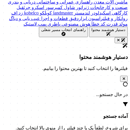
ماشین آلات
معدن
راهسازی
عمرانی و ساختمانی
دریایی و بندری
صنعت و کارخانجات
ژنراتور
شاول
کمپرسور اسکرو
جرثقیل
کارگاهی
اسکیدلودر
لندمستر
landmaster
کوبلکو
kobelco
زد اف
روانکار و فیلتراسیون
ابزاردقیق
قطعات و اجزا
عیب یابی و دیاگ
مولد قدرت
کد خطا
هوش مصنوعی
باطری
پمپ
لاستیک
دستیار هوشمند محتوا
راهنمای انتخاب مسیر شغلی
دستیار هوشمند محتوا
فیلترها را انتخاب کنید تا بهترین محتوا را بیابیم.
در حال جستجو...
آماده جستجو
برای شروع، لطفاً یک یا چند فیلتر را از منوی بالا انتخاب کنید.