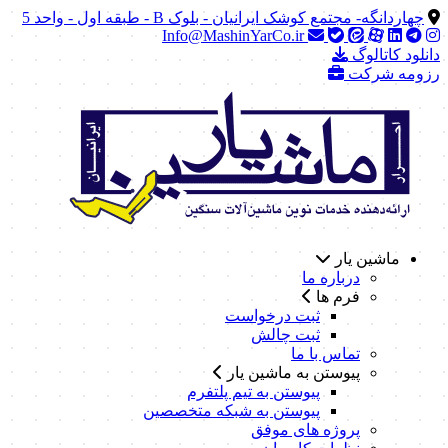
چهاردانگه- مجتمع کوشک ایرانیان - بلوک B - طبقه اول - واحد 5
Info@MashinYarCo.ir
دانلود کاتالوگ
رزومه شرکت
ماشین یار
درباره ما
فرم ها
ثبت درخواست
ثبت چالش
تماس با ما
پیوستن به ماشین یار
پیوستن به تیم پلتفرم
پیوستن به شبکه متخصصین
پروژه های موفق