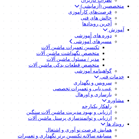
نظرات کاربران
متخصصین (آزمایشی)
فرصت‌های کارآموزی
چالش های فنی
آخرین رویدادها
آموزش
دوره های آموزشی
مسیرهای آموزشی
تکنسین تعمیرات ماشین آلات
متخصص نگهداشت ماشین آلات
مدیر / مسئول ماشین آلات
متخصص قطعات یدکی ماشین آلات
گواهینامه آموزشی
خدمات فنی
سرویس و نگهداری
عیب یابی و تعمیرات تخصصی
بازسازی و اورهال
مشاوره
راهکار یکپارچه
ارزیابی و بهبود مدیریت ماشین آلات سنگین
ارزیابی و توانمندسازی پرسنل ماشین آلات
رویداد ها
همایش فرصت نو آوری و اشتغال
مسابقه سالانه تکنسین برتر نگهداری و تعمیرات