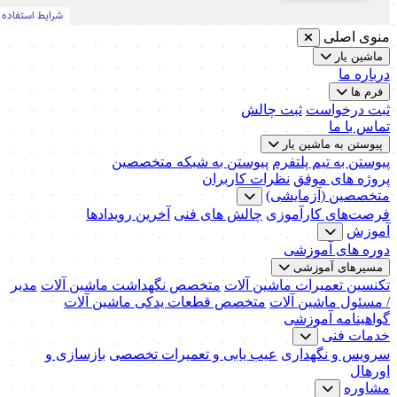
منوی اصلی
ماشین یار
درباره ما
فرم ها
ثبت درخواست
ثبت چالش
تماس با ما
پیوستن به ماشین یار
پیوستن به تیم پلتفرم
پیوستن به شبکه متخصصین
پروژه های موفق
نظرات کاربران
متخصصین (آزمایشی)
فرصت‌های کارآموزی
چالش های فنی
آخرین رویدادها
آموزش
دوره های آموزشی
مسیرهای آموزشی
تکنسین تعمیرات ماشین آلات
متخصص نگهداشت ماشین آلات
مدیر
/ مسئول ماشین آلات
متخصص قطعات یدکی ماشین آلات
گواهینامه آموزشی
خدمات فنی
سرویس و نگهداری
عیب یابی و تعمیرات تخصصی
بازسازی و
اورهال
مشاوره