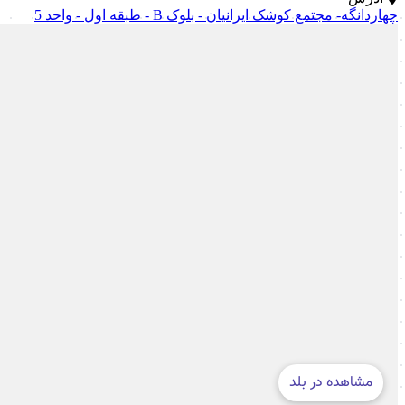
چهاردانگه- مجتمع کوشک ایرانیان - بلوک B - طبقه اول - واحد 5