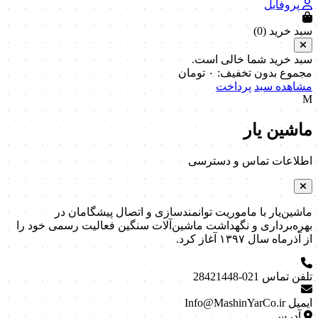
پروفایل
سبد خرید (
0
)
سبد خرید شما خالی است.
مجموع بدون تخفیف:
۰
تومان
مشاهده سبد
پرداخت
M
ماشین یار
اطلاعات تماس و دسترسی
ماشین‌یار با ماموریت توانمندسازی و اتصال پیشگامان در
بهره‌برداری و نگهداشت ماشین‌آلات سنگین فعالیت رسمی خود را
از آذرماه سال ۱۳۹۷ آغاز کرد.
تلفن تماس
021-28421448
ایمیل
Info@MashinYarCo.ir
آدرس