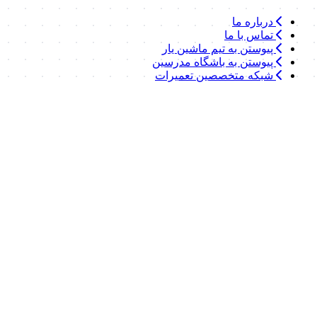
درباره ما
تماس با ما
پیوستن به تیم ماشین یار
پیوستن به باشگاه مدرسین
شبکه متخصصین تعمیرات
لینک‌های مفید
موسسه یونیدرو
وزارت صمت
سندیکای شرکت‌های ساختمانی
خانه معدن ایران
ایمیدرو
ارتباط با ما
021-28421448
09353489001
Info@MashinYarCo.ir