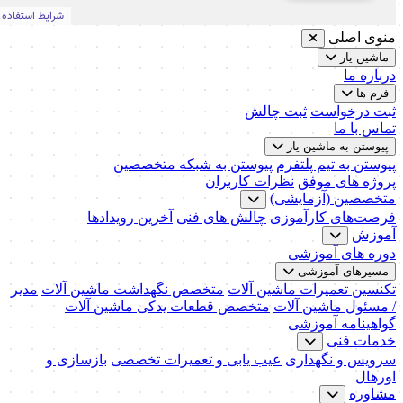
منوی اصلی
ماشین یار
درباره ما
فرم ها
ثبت درخواست
ثبت چالش
تماس با ما
پیوستن به ماشین یار
پیوستن به تیم پلتفرم
پیوستن به شبکه متخصصین
پروژه های موفق
نظرات کاربران
متخصصین (آزمایشی)
فرصت‌های کارآموزی
چالش های فنی
آخرین رویدادها
آموزش
دوره های آموزشی
مسیرهای آموزشی
تکنسین تعمیرات ماشین آلات
متخصص نگهداشت ماشین آلات
مدیر
/ مسئول ماشین آلات
متخصص قطعات یدکی ماشین آلات
گواهینامه آموزشی
خدمات فنی
سرویس و نگهداری
عیب یابی و تعمیرات تخصصی
بازسازی و
اورهال
مشاوره