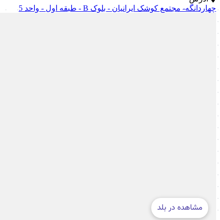
چهاردانگه- مجتمع کوشک ایرانیان - بلوک B - طبقه اول - واحد 5