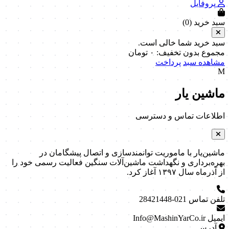
پروفایل
سبد خرید (
0
)
سبد خرید شما خالی است.
مجموع بدون تخفیف:
۰
تومان
مشاهده سبد
پرداخت
M
ماشین یار
اطلاعات تماس و دسترسی
ماشین‌یار با ماموریت توانمندسازی و اتصال پیشگامان در
بهره‌برداری و نگهداشت ماشین‌آلات سنگین فعالیت رسمی خود را
از آذرماه سال ۱۳۹۷ آغاز کرد.
تلفن تماس
021-28421448
ایمیل
Info@MashinYarCo.ir
آدرس