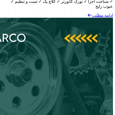
✓ شناخت اجزا ✓ تورک کانورتر ✓ کلاچ پک ✓ تست و تنظیم ✓
عیوب رایج
ادامه مطلب