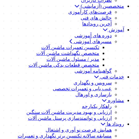
نظرات کاربران
متخصصین (آزمایشی)
فرصت‌های کارآموزی
چالش های فنی
آخرین رویدادها
آموزش
دوره های آموزشی
مسیرهای آموزشی
تکنسین تعمیرات ماشین آلات
متخصص نگهداشت ماشین آلات
مدیر / مسئول ماشین آلات
متخصص قطعات یدکی ماشین آلات
گواهینامه آموزشی
خدمات فنی
سرویس و نگهداری
عیب یابی و تعمیرات تخصصی
بازسازی و اورهال
مشاوره
راهکار یکپارچه
ارزیابی و بهبود مدیریت ماشین آلات سنگین
ارزیابی و توانمندسازی پرسنل ماشین آلات
رویداد ها
همایش فرصت نو آوری و اشتغال
مسابقه سالانه تکنسین برتر نگهداری و تعمیرات