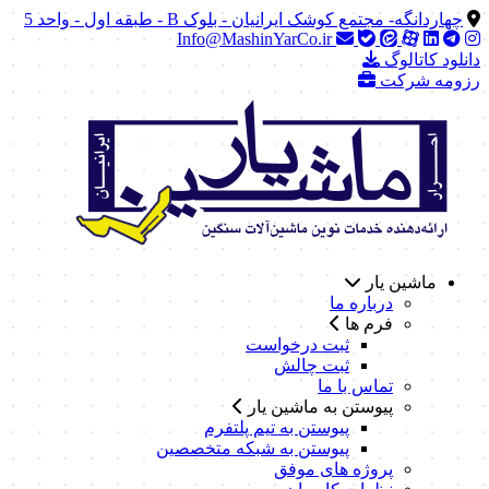
چهاردانگه- مجتمع کوشک ایرانیان - بلوک B - طبقه اول - واحد 5
Info@MashinYarCo.ir
دانلود کاتالوگ
رزومه شرکت
ماشین یار
درباره ما
فرم ها
ثبت درخواست
ثبت چالش
تماس با ما
پیوستن به ماشین یار
پیوستن به تیم پلتفرم
پیوستن به شبکه متخصصین
پروژه های موفق