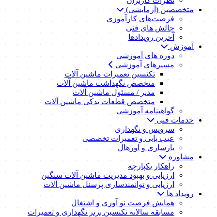
نظرات کاربران
متخصصین (آزمایشی)
فرصت‌های کارآموزی
چالش های فنی
آخرین رویدادها
آموزش
دوره های آموزشی
مسیرهای آموزشی
تکنسین تعمیرات ماشین آلات
متخصص نگهداشت ماشین آلات
مدیر / مسئول ماشین آلات
متخصص قطعات یدکی ماشین آلات
گواهینامه آموزشی
خدمات فنی
سرویس و نگهداری
عیب یابی و تعمیرات تخصصی
بازسازی و اورهال
مشاوره
راهکار یکپارچه
ارزیابی و بهبود مدیریت ماشین آلات سنگین
ارزیابی و توانمندسازی پرسنل ماشین آلات
رویداد ها
همایش فرصت نو آوری و اشتغال
مسابقه سالانه تکنسین برتر نگهداری و تعمیرات