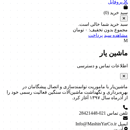
پروفایل
سبد خرید (
0
)
سبد خرید شما خالی است.
مجموع بدون تخفیف:
۰
تومان
مشاهده سبد
پرداخت
M
ماشین یار
اطلاعات تماس و دسترسی
ماشین‌یار با ماموریت توانمندسازی و اتصال پیشگامان در
بهره‌برداری و نگهداشت ماشین‌آلات سنگین فعالیت رسمی خود را
از آذرماه سال ۱۳۹۷ آغاز کرد.
تلفن تماس
021-28421448
ایمیل
Info@MashinYarCo.ir
آدرس