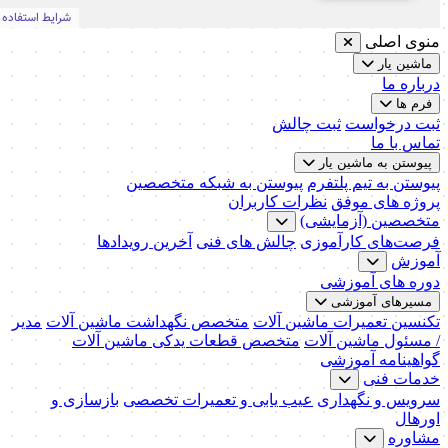
منوی اصلی
ماشین یار
درباره ما
فرم ها
ثبت درخواست
ثبت چالش
تماس با ما
پیوستن به ماشین یار
پیوستن به تیم پلتفرم
پیوستن به شبکه متخصصین
پروژه های موفق
نظرات کاربران
متخصصین (آزمایشی)
فرصت‌های کارآموزی
چالش های فنی
آخرین رویدادها
آموزش
دوره های آموزشی
مسیرهای آموزشی
تکنسین تعمیرات ماشین آلات
متخصص نگهداشت ماشین آلات
مدیر
/ مسئول ماشین آلات
متخصص قطعات یدکی ماشین آلات
گواهینامه آموزشی
خدمات فنی
سرویس و نگهداری
عیب یابی و تعمیرات تخصصی
بازسازی و
اورهال
مشاوره