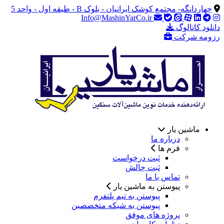
چهاردانگه- مجتمع کوشک ایرانیان - بلوک B - طبقه اول - واحد 5
Info@MashinYarCo.ir
دانلود کاتالوگ
رزومه شرکت
ماشین یار
درباره ما
فرم ها
ثبت درخواست
ثبت چالش
تماس با ما
پیوستن به ماشین یار
پیوستن به تیم پلتفرم
پیوستن به شبکه متخصصین
پروژه های موفق