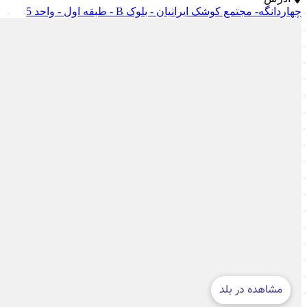
چهاردانگه- مجتمع کوشک ایرانیان - بلوک B - طبقه اول - واحد 5