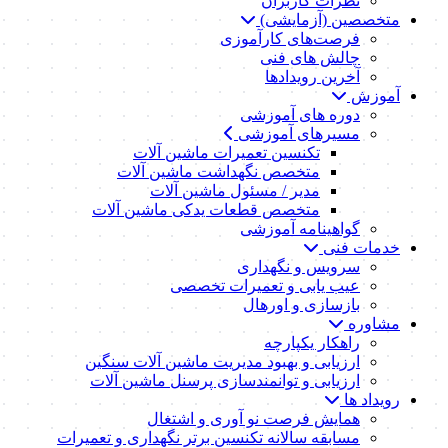
نظرات کاربران
متخصصین (آزمایشی)
فرصت‌های کارآموزی
چالش های فنی
آخرین رویدادها
آموزش
دوره های آموزشی
مسیرهای آموزشی
تکنسین تعمیرات ماشین آلات
متخصص نگهداشت ماشین آلات
مدیر / مسئول ماشین آلات
متخصص قطعات یدکی ماشین آلات
گواهینامه آموزشی
خدمات فنی
سرویس و نگهداری
عیب یابی و تعمیرات تخصصی
بازسازی و اورهال
مشاوره
راهکار یکپارچه
ارزیابی و بهبود مدیریت ماشین آلات سنگین
ارزیابی و توانمندسازی پرسنل ماشین آلات
رویداد ها
همایش فرصت نو آوری و اشتغال
مسابقه سالانه تکنسین برتر نگهداری و تعمیرات