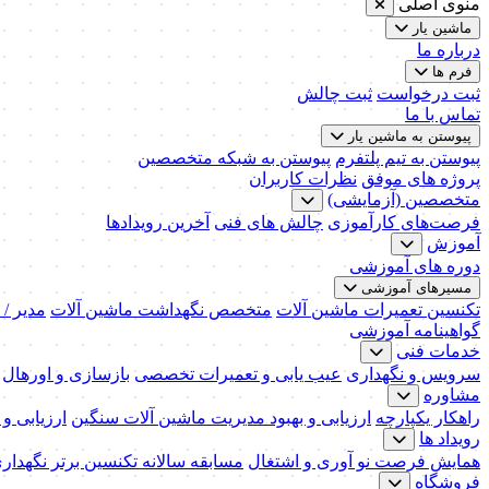
منوی اصلی
ماشین یار
درباره ما
فرم ها
ثبت درخواست
ثبت چالش
تماس با ما
پیوستن به ماشین یار
پیوستن به تیم پلتفرم
پیوستن به شبکه متخصصین
پروژه های موفق
نظرات کاربران
متخصصین (آزمایشی)
فرصت‌های کارآموزی
چالش های فنی
آخرین رویدادها
آموزش
دوره های آموزشی
مسیرهای آموزشی
تکنسین تعمیرات ماشین آلات
متخصص نگهداشت ماشین آلات
مدیر /
گواهینامه آموزشی
خدمات فنی
سرویس و نگهداری
عیب یابی و تعمیرات تخصصی
بازسازی و اورهال
مشاوره
راهکار یکپارچه
ارزیابی و بهبود مدیریت ماشین آلات سنگین
ارزیابی و
رویداد ها
همایش فرصت نو آوری و اشتغال
مسابقه سالانه تکنسین برتر نگهدار
فروشگاه