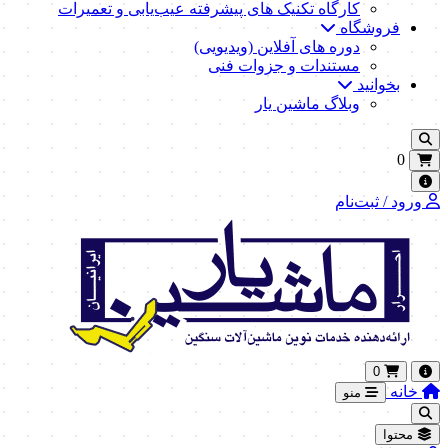
کارگاه تکنیک‌ های پیشرفته عیب‌یابی و تعمیرات
فروشگاه
دوره های آفلاین (ویدیویی)
مستندات و جزوات فنی
بخوانید
وبلاگ ماشین یار
0
ورود / ثبت‌نام
0
خانه
منو
محتوا