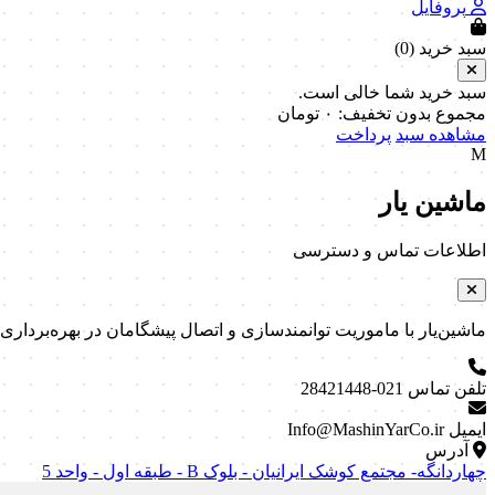
پروفایل
سبد خرید (
0
)
سبد خرید شما خالی است.
مجموع بدون تخفیف:
۰
تومان
مشاهده سبد
پرداخت
M
ماشین یار
اطلاعات تماس و دسترسی
ماشین‌یار با ماموریت توانمندسازی و اتصال پیشگامان در بهره‌برداری و نگه
تلفن تماس
021-28421448
ایمیل
Info@MashinYarCo.ir
آدرس
چهاردانگه- مجتمع کوشک ایرانیان - بلوک B - طبقه اول - واحد 5