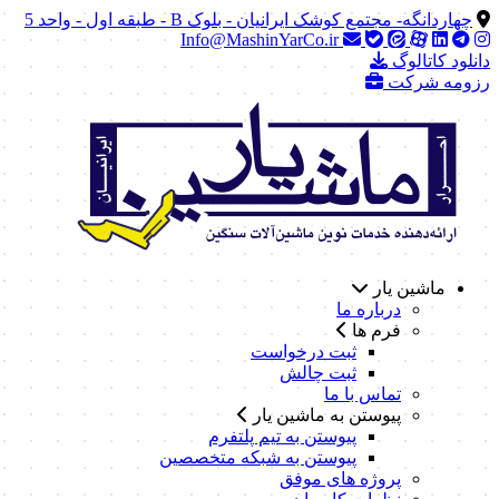
چهاردانگه- مجتمع کوشک ایرانیان - بلوک B - طبقه اول - واحد 5
Info@MashinYarCo.ir
دانلود کاتالوگ
رزومه شرکت
ماشین یار
درباره ما
فرم ها
ثبت درخواست
ثبت چالش
تماس با ما
پیوستن به ماشین یار
پیوستن به تیم پلتفرم
پیوستن به شبکه متخصصین
پروژه های موفق