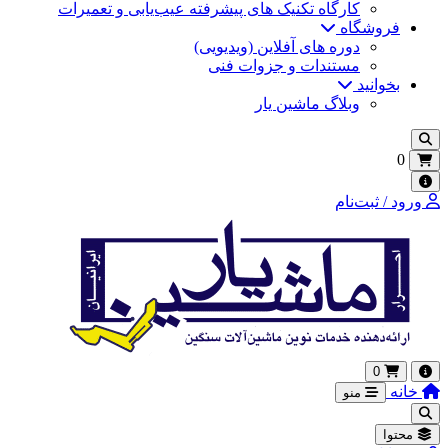
کارگاه تکنیک‌ های پیشرفته عیب‌یابی و تعمیرات
فروشگاه
دوره های آفلاین (ویدیویی)
مستندات و جزوات فنی
بخوانید
وبلاگ ماشین یار
0
ورود / ثبت‌نام
0
خانه
منو
محتوا