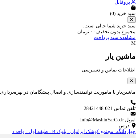
پروفایل
سبد خرید (
0
)
سبد خرید شما خالی است.
مجموع بدون تخفیف:
۰
تومان
مشاهده سبد
پرداخت
M
ماشین یار
اطلاعات تماس و دسترسی
ماشین‌یار با ماموریت توانمندسازی و اتصال پیشگامان در بهره‌برداری و نگه
تلفن تماس
021-28421448
ایمیل
Info@MashinYarCo.ir
آدرس
چهاردانگه- مجتمع کوشک ایرانیان - بلوک B - طبقه اول - واحد 5