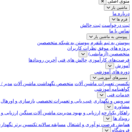
منوی اصلی
ماشین یار
درباره ما
فرم ها
ثبت درخواست
ثبت چالش
تماس با ما
پیوستن به ماشین یار
پیوستن به تیم پلتفرم
پیوستن به شبکه متخصصین
پروژه های موفق
نظرات کاربران
متخصصین (آزمایشی)
فرصت‌های کارآموزی
چالش های فنی
آخرین رویدادها
آموزش
دوره های آموزشی
مسیرهای آموزشی
تکنسین تعمیرات ماشین آلات
متخصص نگهداشت ماشین آلات
مدیر /
گواهینامه آموزشی
خدمات فنی
سرویس و نگهداری
عیب یابی و تعمیرات تخصصی
بازسازی و اورهال
مشاوره
راهکار یکپارچه
ارزیابی و بهبود مدیریت ماشین آلات سنگین
ارزیابی و
رویداد ها
همایش فرصت نو آوری و اشتغال
مسابقه سالانه تکنسین برتر نگهدار
فروشگاه