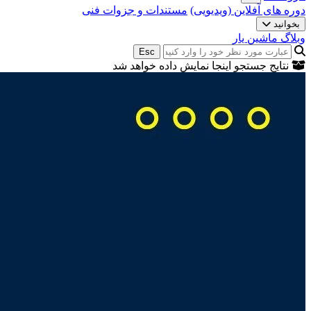
دوره های آفلاین (ویدیویی)
مستندات و جزوات فنی
بخوانید
وبلاگ ماشین یار
Esc
نتایج جستجو اینجا نمایش داده خواهد شد