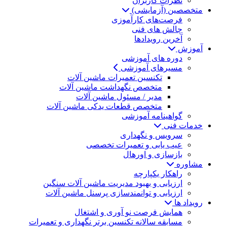
نظرات کاربران
متخصصین (آزمایشی)
فرصت‌های کارآموزی
چالش های فنی
آخرین رویدادها
آموزش
دوره های آموزشی
مسیرهای آموزشی
تکنسین تعمیرات ماشین آلات
متخصص نگهداشت ماشین آلات
مدیر / مسئول ماشین آلات
متخصص قطعات یدکی ماشین آلات
گواهینامه آموزشی
خدمات فنی
سرویس و نگهداری
عیب یابی و تعمیرات تخصصی
بازسازی و اورهال
مشاوره
راهکار یکپارچه
ارزیابی و بهبود مدیریت ماشین آلات سنگین
ارزیابی و توانمندسازی پرسنل ماشین آلات
رویداد ها
همایش فرصت نو آوری و اشتغال
مسابقه سالانه تکنسین برتر نگهداری و تعمیرات