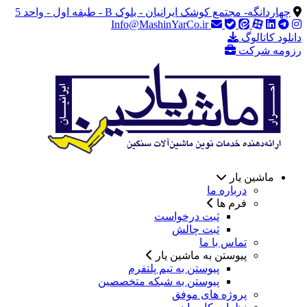
چهاردانگه- مجتمع کوشک ایرانیان - بلوک B - طبقه اول - واحد 5
Info@MashinYarCo.ir
دانلود کاتالوگ
رزومه شرکت
ماشین یار
درباره ما
فرم ها
ثبت درخواست
ثبت چالش
تماس با ما
پیوستن به ماشین یار
پیوستن به تیم پلتفرم
پیوستن به شبکه متخصصین
پروژه های موفق