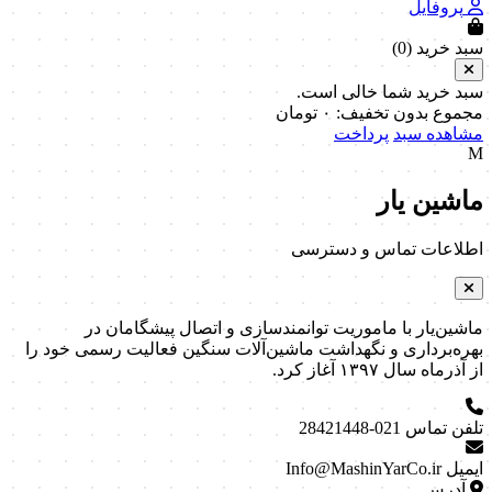
پروفایل
سبد خرید (
0
)
سبد خرید شما خالی است.
مجموع بدون تخفیف:
۰
تومان
مشاهده سبد
پرداخت
M
ماشین یار
اطلاعات تماس و دسترسی
ماشین‌یار با ماموریت توانمندسازی و اتصال پیشگامان در
بهره‌برداری و نگهداشت ماشین‌آلات سنگین فعالیت رسمی خود را
از آذرماه سال ۱۳۹۷ آغاز کرد.
تلفن تماس
021-28421448
ایمیل
Info@MashinYarCo.ir
آدرس