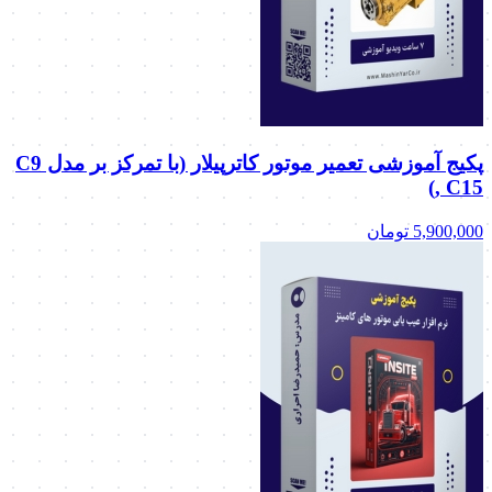
پکیج آموزشی تعمیر موتور کاترپیلار (با تمرکز بر مدل C9
, C15)
5,900,000
تومان