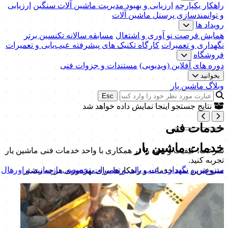
راهکار یکپارچه
ارزیابی و بهبود مدیریت ماشین آلات سنگین
ارزیابی
و توانمندسازی پرسنل ماشین آلات
رویداد ها
همایش فرصت نو آوری و اشتغال
مسابقه سالانه تکنسین برتر
نگهداری و تعمیرات
کارگاه تکنیک‌ های پیشرفته عیب‌یابی و تعمیرات
فروشگاه
دوره های آفلاین (ویدیویی)
مستندات و جزوات فنی
بخوانید
وبلاگ ماشین یار
Esc
نتایج جستجو اینجا نمایش داده خواهد شد
خدمات فنی
خدمات
ماشین یار
سرعت، کیفیت و تعهد را در همکاری با واحد خدمات فنی ماشین یار
تجربه کنید.
سرویس و نگهداری
عیب یابی و تعمیرات تخصصی
بازسازی و اورهال
متنوع‌ترین سبد خدمات و راهکارها برای بهره‌وری هرچه بیشتر