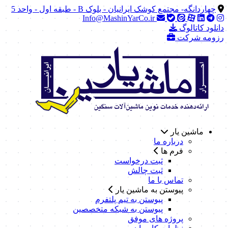
چهاردانگه- مجتمع کوشک ایرانیان - بلوک B - طبقه اول - واحد 5
Info@MashinYarCo.ir
دانلود کاتالوگ
رزومه شرکت
ماشین یار
درباره ما
فرم ها
ثبت درخواست
ثبت چالش
تماس با ما
پیوستن به ماشین یار
پیوستن به تیم پلتفرم
پیوستن به شبکه متخصصین
پروژه های موفق