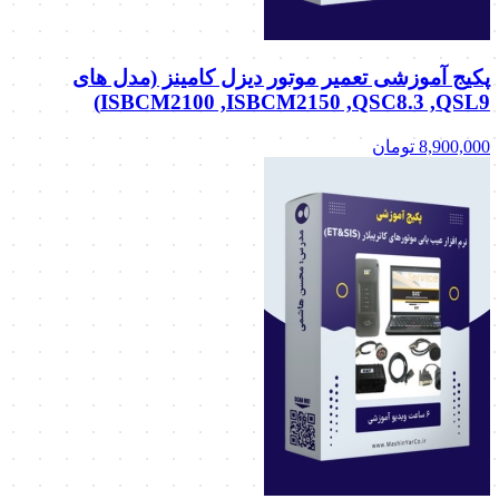
پکیج آموزشی تعمیر موتور دیزل کامینز (مدل های
ISBCM2100 ,ISBCM2150 ,QSC8.3 ,QSL9)
8,900,000
تومان