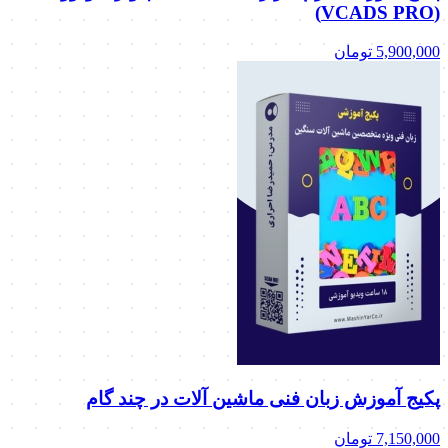
(VCADS PRO)
5,900,000
تومان
پکیج آموزش زبان فنی ماشین آلات در چند گام
7,150,000
تومان