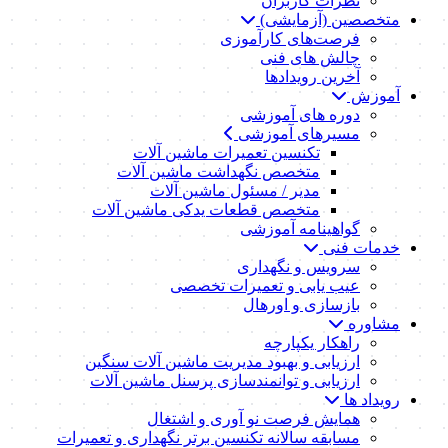
نظرات کاربران
متخصصین (آزمایشی)
فرصت‌های کارآموزی
چالش های فنی
آخرین رویدادها
آموزش
دوره های آموزشی
مسیرهای آموزشی
تکنسین تعمیرات ماشین آلات
متخصص نگهداشت ماشین آلات
مدیر / مسئول ماشین آلات
متخصص قطعات یدکی ماشین آلات
گواهینامه آموزشی
خدمات فنی
سرویس و نگهداری
عیب یابی و تعمیرات تخصصی
بازسازی و اورهال
مشاوره
راهکار یکپارچه
ارزیابی و بهبود مدیریت ماشین آلات سنگین
ارزیابی و توانمندسازی پرسنل ماشین آلات
رویداد ها
همایش فرصت نو آوری و اشتغال
مسابقه سالانه تکنسین برتر نگهداری و تعمیرات