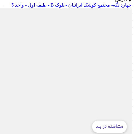
چهاردانگه- مجتمع کوشک ایرانیان - بلوک B - طبقه اول - واحد 5