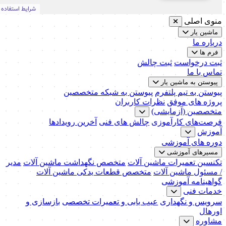
منوی اصلی
ماشین یار
درباره ما
فرم ها
ثبت درخواست
ثبت چالش
تماس با ما
پیوستن به ماشین یار
پیوستن به تیم پلتفرم
پیوستن به شبکه متخصصین
پروژه های موفق
نظرات کاربران
متخصصین (آزمایشی)
فرصت‌های کارآموزی
چالش های فنی
آخرین رویدادها
آموزش
دوره های آموزشی
مسیرهای آموزشی
تکنسین تعمیرات ماشین آلات
متخصص نگهداشت ماشین آلات
مدیر
/ مسئول ماشین آلات
متخصص قطعات یدکی ماشین آلات
گواهینامه آموزشی
خدمات فنی
سرویس و نگهداری
عیب یابی و تعمیرات تخصصی
بازسازی و
اورهال
مشاوره