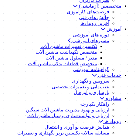
نظرات کاربران
متخصصین (آزمایشی)
فرصت‌های کارآموزی
چالش های فنی
آخرین رویدادها
آموزش
دوره های آموزشی
مسیرهای آموزشی
تکنسین تعمیرات ماشین آلات
متخصص نگهداشت ماشین آلات
مدیر / مسئول ماشین آلات
متخصص قطعات یدکی ماشین آلات
گواهینامه آموزشی
خدمات فنی
سرویس و نگهداری
عیب یابی و تعمیرات تخصصی
بازسازی و اورهال
مشاوره
راهکار یکپارچه
ارزیابی و بهبود مدیریت ماشین آلات سنگین
ارزیابی و توانمندسازی پرسنل ماشین آلات
رویداد ها
همایش فرصت نو آوری و اشتغال
مسابقه سالانه تکنسین برتر نگهداری و تعمیرات