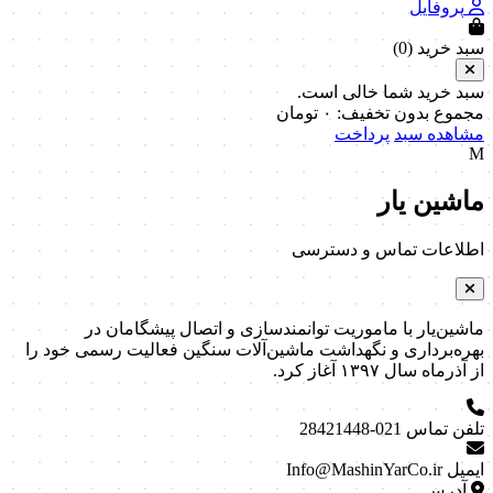
پروفایل
سبد خرید (
0
)
سبد خرید شما خالی است.
مجموع بدون تخفیف:
۰
تومان
مشاهده سبد
پرداخت
M
ماشین یار
اطلاعات تماس و دسترسی
ماشین‌یار با ماموریت توانمندسازی و اتصال پیشگامان در
بهره‌برداری و نگهداشت ماشین‌آلات سنگین فعالیت رسمی خود را
از آذرماه سال ۱۳۹۷ آغاز کرد.
تلفن تماس
021-28421448
ایمیل
Info@MashinYarCo.ir
آدرس