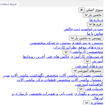
منوی اصلی
ماشین یار
درباره ما
فرم ها
ثبت درخواست
ثبت چالش
تماس با ما
پیوستن به ماشین یار
پیوستن به تیم پلتفرم
پیوستن به شبکه متخصصین
پروژه های موفق
نظرات کاربران
متخصصین (آزمایشی)
فرصت‌های کارآموزی
چالش های فنی
آخرین رویدادها
آموزش
دوره های آموزشی
مسیرهای آموزشی
تکنسین تعمیرات ماشین آلات
متخصص نگهداشت ماشین آلات
مدیر
/ مسئول ماشین آلات
متخصص قطعات یدکی ماشین آلات
گواهینامه آموزشی
خدمات فنی
سرویس و نگهداری
عیب یابی و تعمیرات تخصصی
بازسازی و
اورهال
مشاوره