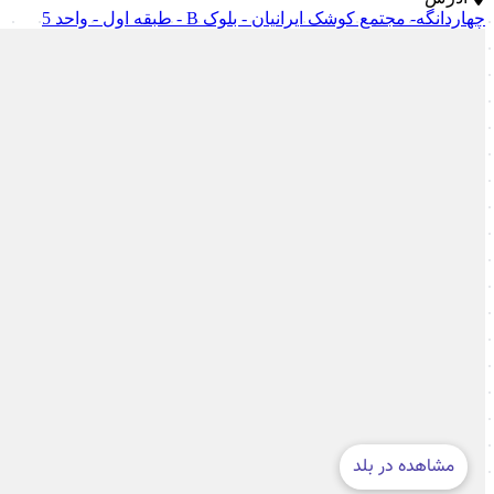
چهاردانگه- مجتمع کوشک ایرانیان - بلوک B - طبقه اول - واحد 5