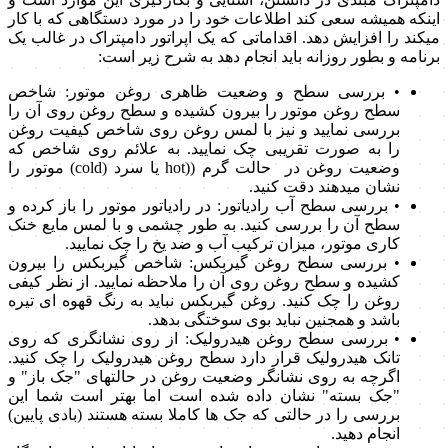
اینکه همیشه سعی کند اطلاعات خود را در مورد دستگاهی که با کار
میکند را افزایش دهد. اقداماتی که یک اپراتور دامپتراک در غالب یک
برنامه و بطور روزانه باید انجام دهد به شرح زیر است:
• بررسی سطح و وضعیت ظاهری روغن موتور: شاخص
سطح روغن موتور را بیرون کشیده و سطح روغن روی آن را
بررسی نمایید و نیز با لمس روغن روی شاخص کیفیت روغن
را به صورت تقریبی چک نمایید. به علائم روی شاخص که
وضعیت روغن در حالت گرم ((hot یا سرد (cold) موتور را
نشان میدهند دقت کنید.
• بررسی سطح آب رادیاتور: در رادیاتور موتور را باز کرده و
سطح آن را بررسی کنید. به طور چشمی و با لمس مایع خنک
کاری موتور، میزان ترکیب آب و ضد یخ را چک نمایید.
• بررسی سطح روغن گیربکس: شاخص گیربکس را بیرون
کشیده و سطح روغن روی آن را ملاحظه نمایید. از نظر کیفی
روغن را چک کنید. روغن گیربکس نباید به رنگ قهوه ای تیره
باشد و همجنین نباید بوی سوختگی بدهد.
• بررسی سطح روغن هیدرولیک: از روی نشانگری که روی
تانک هیدرولیک قرار دارد سطح روغن هیدرولیک را چک کنید.
اگرچه به روی نشانگر وضعیت روغن در حالتهای "جک باز" و
"جک بسته" نشان داده شده است اما بهتر است شما این
بررسی را در حالتی که جک ها کاملا بسته هستند (بادی پایین)
انجام دهید.