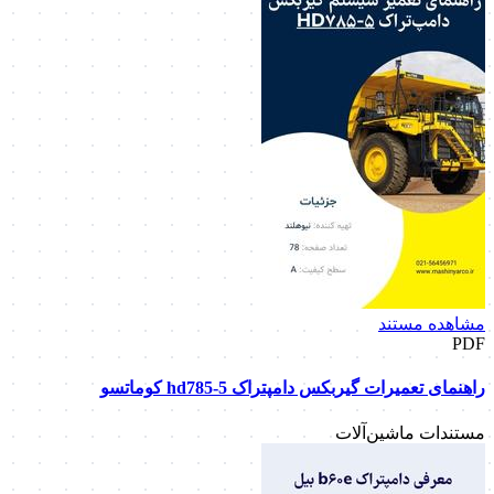
مشاهده مستند
PDF
راهنمای تعمیرات گیربکس دامپتراک hd785-5 کوماتسو
مستندات ماشین‌آلات