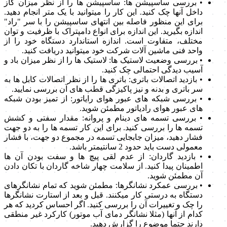
• بررسی ساسپیشن ها: ساسپیشن ها را از نظر میزان گاز
داخل آنها چک کنید. این کار را میتوانید با یک متر انجام دهید.
برای این منظور فاصله بین انتهای ساسپیشن را با سر "راد"
اندازه بگیرید. این اندازه برای انواع دامپتراک با ظرفیت و توان
مختلف، متفاوت است. اندازه استاندارد دستگاه خود را از
واحد فنی ماشین آلات شرکت خود میتوانید دریافت کنید.
• بررسی وضعیت لاستیک ها: لاستیک ها را از نظر میزان باد و
آسیب دیدگی احتمالی چک کنید.
• بازدید اتصالات باتری: باتری ها را از نظر اتصالات کابل ها به
سر باتری و بدنه و نیز پاکیزگی قطب های آن بررسی نمایید.
• بررسی شبکه های عبور هوای رایاتور: از تمیز بودن شبکه
های عبور هوای رادیاتور مطمئن شوید.
• بررسی تسمه های دینام و پروانه: مقدار سفتی و کشش
تسمه ها را بررسی کنید. برای این کار تسمه ها را به دو جهت
فشار دهید، میزان جابجایی تسمه در مجموع دو جهت، با فشار
معمولی دست باید حدود 2 سانتیمتر باشد.
• بازدید گاردان: از عدم لقی پیچ ها و سفت بودن آن ها
اطمینان پیدا کنید. از سلامت چهار شاخه گاردان با تکان دادن
آن مطمئن شوید.
• بررسی عمکرد نشانگرها: مطمئن شوید که تمام نشانگرهای
دستگاه به درستی کار میکنند. قبل و بعد از استارت نشانگرها
را چک و تغییرات آن را بررسی کنید. اگر احساس کردید که هر
کدام از آنها (مثلا نشانگر دمای آب موتور) کارکرد غیر منطقی
دارند حتما موضوع را گزارش دهید.