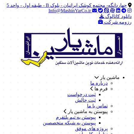
چهاردانگه- مجتمع کوشک ایرانیان - بلوک B - طبقه اول - واحد 5
Info@MashinYarCo.ir
دانلود کاتالوگ
رزومه شرکت
ماشین یار
درباره ما
فرم ها
ثبت درخواست
ثبت چالش
تماس با ما
پیوستن به ماشین یار
پیوستن به تیم پلتفرم
پیوستن به شبکه متخصصین
پروژه های موفق