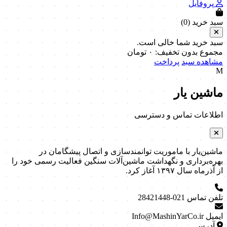
پروفایل
سبد خرید (
0
)
سبد خرید شما خالی است.
مجموع بدون تخفیف:
۰
تومان
مشاهده سبد
پرداخت
M
ماشین یار
اطلاعات تماس و دسترسی
ماشین‌یار با ماموریت توانمندسازی و اتصال پیشگامان در
بهره‌برداری و نگهداشت ماشین‌آلات سنگین فعالیت رسمی خود را
از آذرماه سال ۱۳۹۷ آغاز کرد.
تلفن تماس
021-28421448
ایمیل
Info@MashinYarCo.ir
آدرس