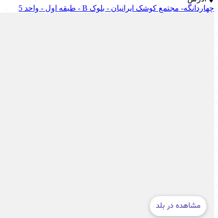
چهاردانگه- مجتمع کوشک ایرانیان - بلوک B - طبقه اول - واحد 5