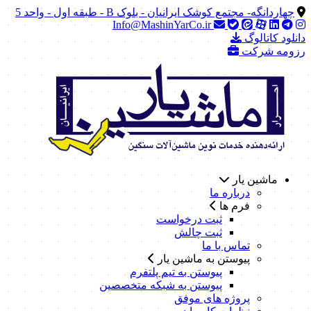
چهاردانگه- مجتمع کوشک ایرانیان - بلوک B - طبقه اول - واحد 5
Info@MashinYarCo.ir
دانلود کاتالوگ
رزومه شرکت
ماشین یار
درباره ما
فرم ها
ثبت درخواست
ثبت چالش
تماس با ما
پیوستن به ماشین یار
پیوستن به تیم پلتفرم
پیوستن به شبکه متخصصین
پروژه های موفق