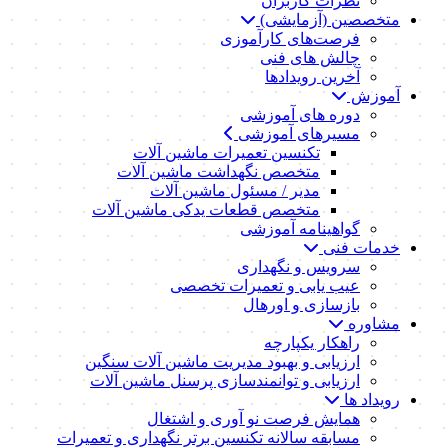
نظرات کاربران
متخصصین (آزمایشی)
فرصت‌های کارآموزی
چالش های فنی
آخرین رویدادها
آموزش
دوره های آموزشی
مسیرهای آموزشی
تکنسین تعمیرات ماشین آلات
متخصص نگهداشت ماشین آلات
مدیر / مسئول ماشین آلات
متخصص قطعات یدکی ماشین آلات
گواهینامه آموزشی
خدمات فنی
سرویس و نگهداری
عیب یابی و تعمیرات تخصصی
بازسازی و اورهال
مشاوره
راهکار یکپارچه
ارزیابی و بهبود مدیریت ماشین آلات سنگین
ارزیابی و توانمندسازی پرسنل ماشین آلات
رویداد ها
همایش فرصت نو آوری و اشتغال
مسابقه سالانه تکنسین برتر نگهداری و تعمیرات