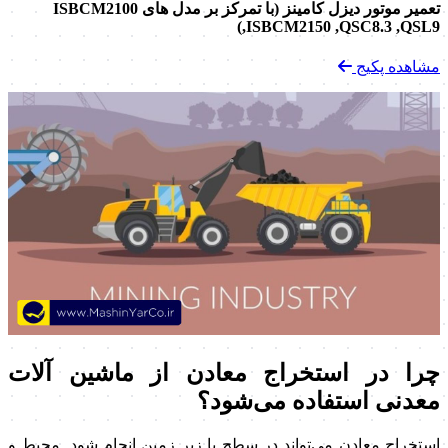
تعمیر موتور دیزل کامینز (با تمرکز بر مدل های ISBCM2100
,ISBCM2150 ,QSC8.3 ,QSL9)
مشاهده پکیج
چرا در استخراج معادن از ماشین آلات
معدنی استفاده می‌شود؟
استخراج معادن می‌تواند در سطح یا زیر زمین انجام شود. محیط و