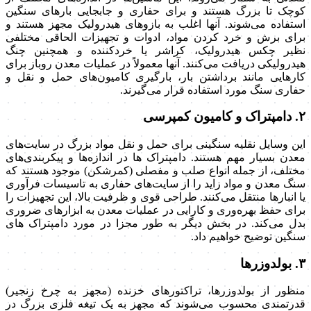
کوچک تا بزرگ هستند و برای حفاری و جابجایی بارهای سنگین
استفاده می‌شوند. آنها اغلب به بازوهای هیدرولیک مجهز هستند و
برای برش و خرد کردن مواد، ادوات و تجهیزات الحاقی مختلفی
نظیر چکس هیدرولیک، کراشر یا خردکننده و همچنین چنگ
هیدرولیکی دریافت می‌کنند. آنها معمولاً در عملیات معدن روباز برای
کارهایی مانند برداشتن بار، بارگیری کامیون‌های حمل و نقل و
حفاری سنگ مورد استفاده قرار می‌گیرند.
۲. دامپتراک و کامیون کمپرسی
این وسایل نقلیه سنگینی برای حمل و نقل مواد بزرگ در سایت‌های
معدن بسیار مهم هستند. دامپتراک ها در اندازه‌ها و پیکربندی‌های
مختلف، از جمله انواع صلب و مفصلی (کمرشکن) موجود هستند که
سنگ معدن و مواد زاید را از سایت‌های حفاری به تاسیسات فرآوری
یا انبارها منتقل می‌کنند. طراحی قوی و ظرفیت بالا، این تجهیزات را
برای حفظ بهره‌وری و کارایی در عملیات معدن به ابزارهای ضروری
بدل می‌کند. در بخش دیگر به طور مجزا در مورد دامپتراک های
سنگین توضیح خواهیم داد.
۳. بولدوزرها
منظور از بولدوزرها، تراکتورهای خزنده (مجهز به چرخ زنجیر)
قدرتمندی محسوب می‌شوند که مجهز به یک تیغه فلزی بزرگ در