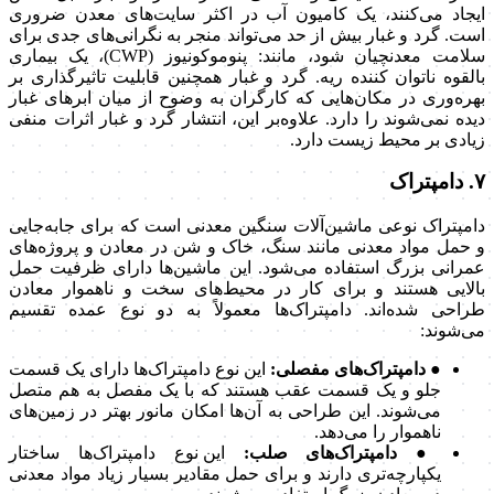
ایجاد می‌کنند، یک کامیون آب در اکثر سایت‌های معدن ضروری
است. گرد و غبار بیش از حد می‌تواند منجر به نگرانی‌های جدی برای
سلامت معدنچیان شود، مانند: پنوموکونیوز (CWP)، یک بیماری
بالقوه ناتوان کننده ریه. گرد و غبار همچنین قابلیت تاثیرگذاری بر
بهره‌وری در مکان‌هایی که کارگران به وضوح از میان ابرهای غبار
دیده نمی‌شوند را دارد. علاوه‌بر این، انتشار گرد و غبار اثرات منفی
زیادی بر محیط زیست دارد.
۷. دامپتراک
دامپتراک نوعی ماشین‌آلات سنگین معدنی است که برای جابه‌جایی
و حمل مواد معدنی مانند سنگ، خاک و شن در معادن و پروژه‌های
عمرانی بزرگ استفاده می‌شود. این ماشین‌ها دارای ظرفیت حمل
بالایی هستند و برای کار در محیط‌های سخت و ناهموار معادن
طراحی شده‌اند. دامپتراک‌ها معمولاً به دو نوع عمده تقسیم
می‌شوند:
● دامپتراک‌های مفصلی:
این نوع دامپتراک‌ها دارای یک قسمت
جلو و یک قسمت عقب هستند که با یک مفصل به هم متصل
می‌شوند. این طراحی به آن‌ها امکان مانور بهتر در زمین‌های
ناهموار را می‌دهد.
● دامپتراک‌های صلب:
این نوع دامپتراک‌ها ساختار
یکپارچه‌تری دارند و برای حمل مقادیر بسیار زیاد مواد معدنی