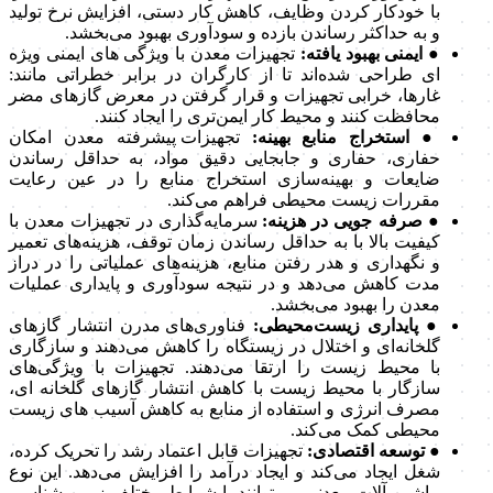
با خودکار کردن وظایف، کاهش کار دستی، افزایش نرخ تولید
و به حداکثر رساندن بازده و سودآوری بهبود می‌بخشد.
● ایمنی بهبود یافته:
تجهیزات معدن با ویژگی های ایمنی ویژه
ای طراحی شده‌اند تا از کارگران در برابر خطراتی مانند:
غارها، خرابی تجهیزات و قرار گرفتن در معرض گازهای مضر
محافظت کنند و محیط کار ایمن‌تری را ایجاد کنند.
● استخراج منابع بهینه:
تجهیزات پیشرفته معدن امکان
حفاری، حفاری و جابجایی دقیق مواد، به حداقل رساندن
ضایعات و بهینه‌سازی استخراج منابع را در عین رعایت
مقررات زیست محیطی فراهم می‌کند.
● صرفه جویی در هزینه:
سرمایه‌گذاری در تجهیزات معدن با
کیفیت بالا با به حداقل رساندن زمان توقف، هزینه‌های تعمیر
و نگهداری و هدر رفتن منابع، هزینه‌های عملیاتی را در دراز
مدت کاهش می‌دهد و در نتیجه سودآوری و پایداری عملیات
معدن را بهبود می‌بخشد.
● پایداری زیست‌محیطی:
فناوری‌های مدرن انتشار گازهای
گلخانه‌ای و اختلال در زیستگاه را کاهش می‌دهند و سازگاری
با محیط زیست را ارتقا می‌دهند. تجهیزات با ویژگی‌های
سازگار با محیط زیست با کاهش انتشار گازهای گلخانه ای،
مصرف انرژی و استفاده از منابع به کاهش آسیب های زیست
محیطی کمک می‌کند.
● توسعه اقتصادی:
تجهیزات قابل اعتماد رشد را تحریک کرده،
شغل ایجاد می‌کند و ایجاد درآمد را افزایش می‌دهد. این نوع
ماشین آلات معدنی می‌توانند با شرایط مختلف زمین شناسی