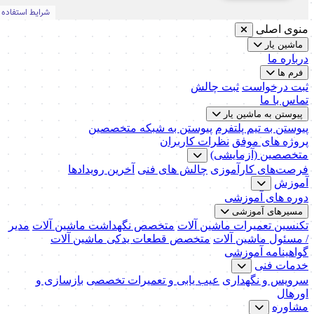
منوی اصلی
ماشین یار
درباره ما
فرم ها
ثبت درخواست
ثبت چالش
تماس با ما
پیوستن به ماشین یار
پیوستن به تیم پلتفرم
پیوستن به شبکه متخصصین
پروژه های موفق
نظرات کاربران
متخصصین (آزمایشی)
فرصت‌های کارآموزی
چالش های فنی
آخرین رویدادها
آموزش
دوره های آموزشی
مسیرهای آموزشی
تکنسین تعمیرات ماشین آلات
متخصص نگهداشت ماشین آلات
مدیر
/ مسئول ماشین آلات
متخصص قطعات یدکی ماشین آلات
گواهینامه آموزشی
خدمات فنی
سرویس و نگهداری
عیب یابی و تعمیرات تخصصی
بازسازی و
اورهال
مشاوره