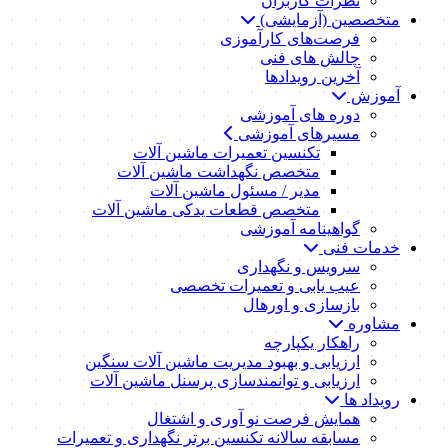
نظرات کاربران
متخصصین (آزمایشی)
فرصت‌های کارآموزی
چالش های فنی
آخرین رویدادها
آموزش
دوره های آموزشی
مسیرهای آموزشی
تکنسین تعمیرات ماشین آلات
متخصص نگهداشت ماشین آلات
مدیر / مسئول ماشین آلات
متخصص قطعات یدکی ماشین آلات
گواهینامه آموزشی
خدمات فنی
سرویس و نگهداری
عیب یابی و تعمیرات تخصصی
بازسازی و اورهال
مشاوره
راهکار یکپارچه
ارزیابی و بهبود مدیریت ماشین آلات سنگین
ارزیابی و توانمندسازی پرسنل ماشین آلات
رویداد ها
همایش فرصت نو آوری و اشتغال
مسابقه سالانه تکنسین برتر نگهداری و تعمیرات