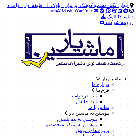
چهاردانگه- مجتمع کوشک ایرانیان - بلوک B - طبقه اول - واحد 5
Info@MashinYarCo.ir
دانلود کاتالوگ
رزومه شرکت
ماشین یار
درباره ما
فرم ها
ثبت درخواست
ثبت چالش
تماس با ما
پیوستن به ماشین یار
پیوستن به تیم پلتفرم
پیوستن به شبکه متخصصین
پروژه های موفق