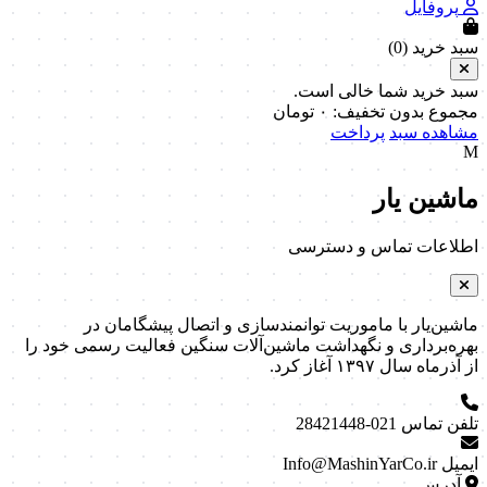
پروفایل
سبد خرید (
0
)
سبد خرید شما خالی است.
مجموع بدون تخفیف:
۰
تومان
مشاهده سبد
پرداخت
M
ماشین یار
اطلاعات تماس و دسترسی
ماشین‌یار با ماموریت توانمندسازی و اتصال پیشگامان در
بهره‌برداری و نگهداشت ماشین‌آلات سنگین فعالیت رسمی خود را
از آذرماه سال ۱۳۹۷ آغاز کرد.
تلفن تماس
021-28421448
ایمیل
Info@MashinYarCo.ir
آدرس