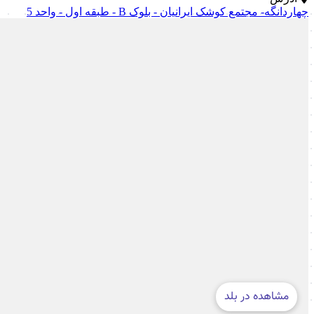
چهاردانگه- مجتمع کوشک ایرانیان - بلوک B - طبقه اول - واحد 5