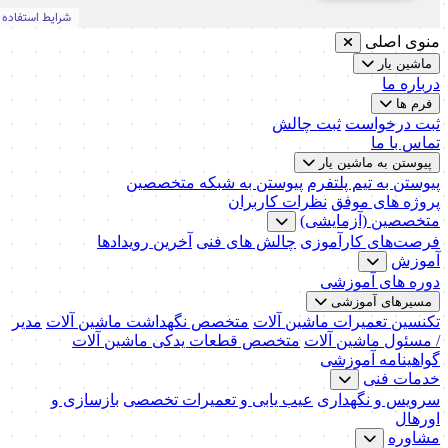
منوی اصلی
ماشین یار
درباره ما
فرم ها
ثبت درخواست
ثبت چالش
تماس با ما
پیوستن به ماشین یار
پیوستن به تیم پلتفرم
پیوستن به شبکه متخصصین
پروژه های موفق
نظرات کاربران
متخصصین (آزمایشی)
فرصت‌های کارآموزی
چالش های فنی
آخرین رویدادها
آموزش
دوره های آموزشی
مسیرهای آموزشی
تکنسین تعمیرات ماشین آلات
متخصص نگهداشت ماشین آلات
مدیر
/ مسئول ماشین آلات
متخصص قطعات یدکی ماشین آلات
گواهینامه آموزشی
خدمات فنی
سرویس و نگهداری
عیب یابی و تعمیرات تخصصی
بازسازی و
اورهال
مشاوره