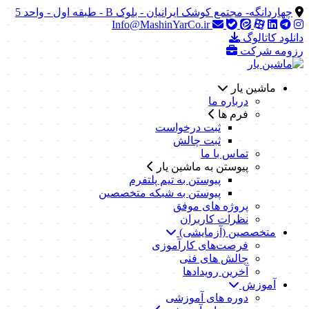
چهاردانگه- مجتمع کوشک ایرانیان - بلوک B - طبقه اول - واحد 5
Info@MashinYarCo.ir
دانلود کاتالوگ
رزومه شرکت
ماشین یار
درباره ما
فرم ها
ثبت درخواست
ثبت چالش
تماس با ما
پیوستن به ماشین یار
پیوستن به تیم پلتفرم
پیوستن به شبکه متخصصین
پروژه های موفق
نظرات کاربران
متخصصین (آزمایشی)
فرصت‌های کارآموزی
چالش های فنی
آخرین رویدادها
آموزش
دوره های آموزشی