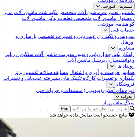
دوره های آموزشی
مسیرهای آموزشی
تکنسین تعمیرات ماشین آلات
متخصص نگهداشت ماشین آلات
مدیر
/ مسئول ماشین آلات
متخصص قطعات یدکی ماشین آلات
گواهینامه آموزشی
خدمات فنی
سرویس و نگهداری
عیب یابی و تعمیرات تخصصی
بازسازی و
اورهال
مشاوره
راهکار یکپارچه
ارزیابی و بهبود مدیریت ماشین آلات سنگین
ارزیابی
و توانمندسازی پرسنل ماشین آلات
رویداد ها
همایش فرصت نو آوری و اشتغال
مسابقه سالانه تکنسین برتر
نگهداری و تعمیرات
کارگاه تکنیک‌ های پیشرفته عیب‌یابی و تعمیرات
فروشگاه
دوره های آفلاین (ویدیویی)
مستندات و جزوات فنی
بخوانید
وبلاگ ماشین یار
Esc
نتایج جستجو اینجا نمایش داده خواهد شد