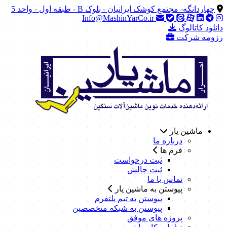
چهاردانگه- مجتمع کوشک ایرانیان - بلوک B - طبقه اول - واحد 5
Info@MashinYarCo.ir
دانلود کاتالوگ
رزومه شرکت
ماشین یار
درباره ما
فرم ها
ثبت درخواست
ثبت چالش
تماس با ما
پیوستن به ماشین یار
پیوستن به تیم پلتفرم
پیوستن به شبکه متخصصین
پروژه های موفق