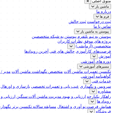
منوی اصلی
ماشین یار
درباره ما
فرم ها
ثبت درخواست
ثبت چالش
تماس با ما
پیوستن به ماشین یار
پیوستن به تیم پلتفرم
پیوستن به شبکه متخصصین
پروژه های موفق
نظرات کاربران
متخصصین (آزمایشی)
فرصت‌های کارآموزی
چالش های فنی
آخرین رویدادها
آموزش
دوره های آموزشی
مسیرهای آموزشی
تکنسین تعمیرات ماشین آلات
متخصص نگهداشت ماشین آلات
مدیر /
گواهینامه آموزشی
خدمات فنی
سرویس و نگهداری
عیب یابی و تعمیرات تخصصی
بازسازی و اورهال
مشاوره
راهکار یکپارچه
ارزیابی و بهبود مدیریت ماشین آلات سنگین
ارزیابی و
رویداد ها
همایش فرصت نو آوری و اشتغال
مسابقه سالانه تکنسین برتر نگهدار
فروشگاه