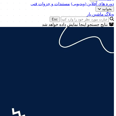
دوره های آفلاین (ویدیویی)
مستندات و جزوات فنی
بخوانید
وبلاگ ماشین یار
Esc
نتایج جستجو اینجا نمایش داده خواهد شد