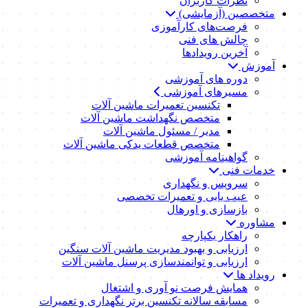
نظرات کاربران
متخصصین (آزمایشی)
فرصت‌های کارآموزی
چالش های فنی
آخرین رویدادها
آموزش
دوره های آموزشی
مسیرهای آموزشی
تکنسین تعمیرات ماشین آلات
متخصص نگهداشت ماشین آلات
مدیر / مسئول ماشین آلات
متخصص قطعات یدکی ماشین آلات
گواهینامه آموزشی
خدمات فنی
سرویس و نگهداری
عیب یابی و تعمیرات تخصصی
بازسازی و اورهال
مشاوره
راهکار یکپارچه
ارزیابی و بهبود مدیریت ماشین آلات سنگین
ارزیابی و توانمندسازی پرسنل ماشین آلات
رویداد ها
همایش فرصت نو آوری و اشتغال
مسابقه سالانه تکنسین برتر نگهداری و تعمیرات