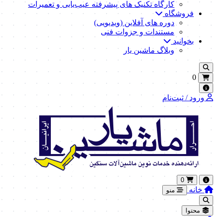
کارگاه تکنیک‌ های پیشرفته عیب‌یابی و تعمیرات
فروشگاه
دوره های آفلاین (ویدیویی)
مستندات و جزوات فنی
بخوانید
وبلاگ ماشین یار
0
ورود / ثبت‌نام
0
خانه
منو
محتوا