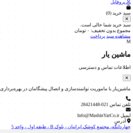
پروفایل
سبد خرید (
0
)
سبد خرید شما خالی است.
مجموع بدون تخفیف:
۰
تومان
مشاهده سبد
پرداخت
M
ماشین یار
اطلاعات تماس و دسترسی
ماشین‌یار با ماموریت توانمندسازی و اتصال پیشگامان در بهره‌برداری و نگه
تلفن تماس
021-28421448
ایمیل
Info@MashinYarCo.ir
آدرس
چهاردانگه- مجتمع کوشک ایرانیان - بلوک B - طبقه اول - واحد 5