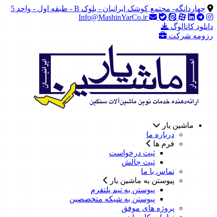
چهاردانگه- مجتمع کوشک ایرانیان - بلوک B - طبقه اول - واحد 5
Info@MashinYarCo.ir
دانلود کاتالوگ
رزومه شرکت
ماشین یار
درباره ما
فرم ها
ثبت درخواست
ثبت چالش
تماس با ما
پیوستن به ماشین یار
پیوستن به تیم پلتفرم
پیوستن به شبکه متخصصین
پروژه های موفق