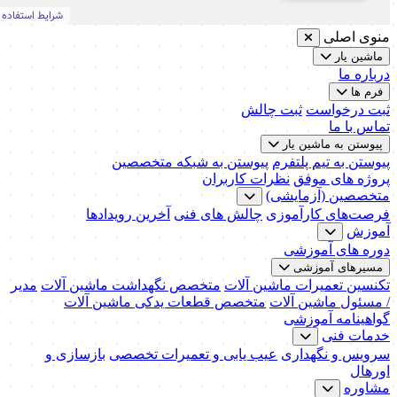
منوی اصلی
ماشین یار
درباره ما
فرم ها
ثبت درخواست
ثبت چالش
تماس با ما
پیوستن به ماشین یار
پیوستن به تیم پلتفرم
پیوستن به شبکه متخصصین
پروژه های موفق
نظرات کاربران
متخصصین (آزمایشی)
فرصت‌های کارآموزی
چالش های فنی
آخرین رویدادها
آموزش
دوره های آموزشی
مسیرهای آموزشی
تکنسین تعمیرات ماشین آلات
متخصص نگهداشت ماشین آلات
مدیر
/ مسئول ماشین آلات
متخصص قطعات یدکی ماشین آلات
گواهینامه آموزشی
خدمات فنی
سرویس و نگهداری
عیب یابی و تعمیرات تخصصی
بازسازی و
اورهال
مشاوره