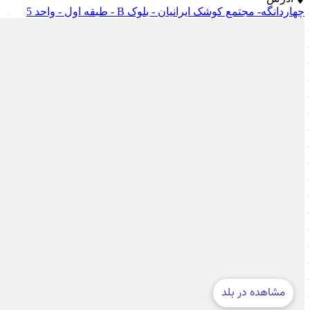
چهاردانگه- مجتمع کوشک ایرانیان - بلوک B - طبقه اول - واحد 5