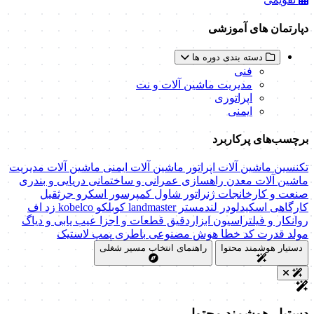
دپارتمان های آموزشی
دسته بندی دوره ها
فنی
مدیریت ماشین آلات و نت
اپراتوری
ایمنی
برچسب‌های پرکاربرد
تکنسین ماشین آلات
اپراتور ماشین آلات
ایمنی ماشین آلات
مدیریت
ماشین آلات
معدن
راهسازی
عمرانی و ساختمانی
دریایی و بندری
صنعت و کارخانجات
ژنراتور
شاول
کمپرسور اسکرو
جرثقیل
کارگاهی
اسکیدلودر
لندمستر
landmaster
کوبلکو
kobelco
زد اف
روانکار و فیلتراسیون
ابزاردقیق
قطعات و اجزا
عیب یابی و دیاگ
مولد قدرت
کد خطا
هوش مصنوعی
باطری
پمپ
لاستیک
دستیار هوشمند محتوا
راهنمای انتخاب مسیر شغلی
دستیار هوشمند محتوا