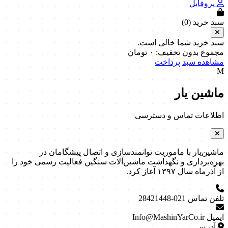
پروفایل
سبد خرید (
0
)
سبد خرید شما خالی است.
مجموع بدون تخفیف:
۰
تومان
مشاهده سبد
پرداخت
M
ماشین یار
اطلاعات تماس و دسترسی
ماشین‌یار با ماموریت توانمندسازی و اتصال پیشگامان در
بهره‌برداری و نگهداشت ماشین‌آلات سنگین فعالیت رسمی خود را
از آذرماه سال ۱۳۹۷ آغاز کرد.
تلفن تماس
021-28421448
ایمیل
Info@MashinYarCo.ir
آدرس