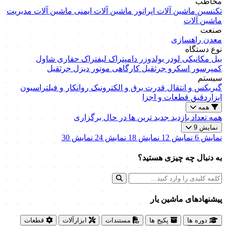
مخاطب
تکنسین ماشین آلات
اپراتور ماشین آلات
ایمنی ماشین آلات
مدیریت
ماشین آلات
صنعت
معدن
راهسازی
نوع دستگاه
بیل مکانیکی
لودر
بولدوزر
دامپتراک
لیفتراک
حفاری
شاول
کمپرسور اسکرو
جرثقیل کارگاهی
موتور دیزل
جرثقیل
سیستم
گیربکس و انتقال قدرت
برق و الکترونیک
روانکار و فیلتراسیون
ابزاردقیق
قطعات و اجزا
همه
همه
تعداد بازدید
جدید ترین ها
در حال برگزاری
نمایش 9
نمایش 6
نمایش 12
نمایش 18
نمایش 24
نمایش 30
به دنبال چه چیزی هستید؟
پیشنهاد‌های ماشین یار
دوره ها
پکیج ها
مستندات
ابزارآلات
قطعات