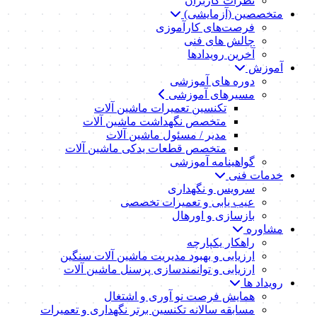
نظرات کاربران
متخصصین (آزمایشی)
فرصت‌های کارآموزی
چالش های فنی
آخرین رویدادها
آموزش
دوره های آموزشی
مسیرهای آموزشی
تکنسین تعمیرات ماشین آلات
متخصص نگهداشت ماشین آلات
مدیر / مسئول ماشین آلات
متخصص قطعات یدکی ماشین آلات
گواهینامه آموزشی
خدمات فنی
سرویس و نگهداری
عیب یابی و تعمیرات تخصصی
بازسازی و اورهال
مشاوره
راهکار یکپارچه
ارزیابی و بهبود مدیریت ماشین آلات سنگین
ارزیابی و توانمندسازی پرسنل ماشین آلات
رویداد ها
همایش فرصت نو آوری و اشتغال
مسابقه سالانه تکنسین برتر نگهداری و تعمیرات