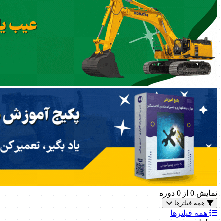
نمایش
0
از 0 دوره
همه فیلترها
همه فیلترها