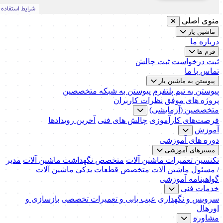
منوی اصلی
ماشین یار
درباره ما
فرم ها
ثبت درخواست
ثبت چالش
تماس با ما
پیوستن به ماشین یار
پیوستن به تیم پلتفرم
پیوستن به شبکه متخصصین
پروژه های موفق
نظرات کاربران
متخصصین (آزمایشی)
فرصت‌های کارآموزی
چالش های فنی
آخرین رویدادها
آموزش
دوره های آموزشی
مسیرهای آموزشی
تکنسین تعمیرات ماشین آلات
متخصص نگهداشت ماشین آلات
مدیر
/ مسئول ماشین آلات
متخصص قطعات یدکی ماشین آلات
گواهینامه آموزشی
خدمات فنی
سرویس و نگهداری
عیب یابی و تعمیرات تخصصی
بازسازی و
اورهال
مشاوره