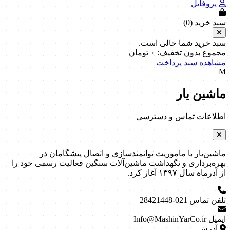
پروفایل
سبد خرید (
0
)
سبد خرید شما خالی است.
مجموع بدون تخفیف:
۰
تومان
مشاهده سبد
پرداخت
M
ماشین یار
اطلاعات تماس و دسترسی
ماشین‌یار با ماموریت توانمندسازی و اتصال پیشگامان در
بهره‌برداری و نگهداشت ماشین‌آلات سنگین فعالیت رسمی خود را
از آذرماه سال ۱۳۹۷ آغاز کرد.
تلفن تماس
021-28421448
ایمیل
Info@MashinYarCo.ir
آدرس