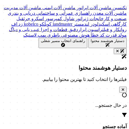
تکنسین ماشین آلات
اپراتور ماشین آلات
ایمنی ماشین آلات
مدیریت
ماشین آلات
معدن
راهسازی
عمرانی و ساختمانی
دریایی و بندری
صنعت و کارخانجات
ژنراتور
شاول
کمپرسور اسکرو
جرثقیل
کارگاهی
اسکیدلودر
لندمستر
landmaster
کوبلکو
kobelco
زد اف
روانکار و فیلتراسیون
ابزاردقیق
قطعات و اجزا
عیب یابی و دیاگ
مولد قدرت
کد خطا
هوش مصنوعی
باطری
پمپ
لاستیک
دستیار هوشمند محتوا
راهنمای انتخاب مسیر شغلی
دستیار هوشمند محتوا
فیلترها را انتخاب کنید تا بهترین محتوا را بیابیم.
در حال جستجو...
آماده جستجو