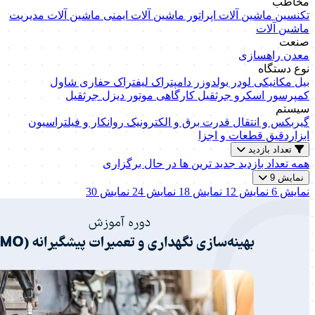
مخاطب
تکنسین ماشین آلات
اپراتور ماشین آلات
ایمنی ماشین آلات
مدیریت
ماشین آلات
صنعت
معدن
راهسازی
نوع دستگاه
بیل مکانیکی
لودر
بولدوزر
دامپتراک
لیفتراک
حفاری
شاول
کمپرسور اسکرو
جرثقیل کارگاهی
موتور دیزل
جرثقیل
سیستم
گیربکس و انتقال قدرت
برق و الکترونیک
روانکار و فیلتراسیون
ابزاردقیق
قطعات و اجزا
تعداد بازدید
همه
تعداد بازدید
جدید ترین ها
در حال برگزاری
نمایش 9
نمایش 6
نمایش 12
نمایش 18
نمایش 24
نمایش 30