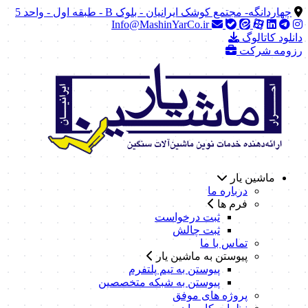
چهاردانگه- مجتمع کوشک ایرانیان - بلوک B - طبقه اول - واحد 5
Info@MashinYarCo.ir
دانلود کاتالوگ
رزومه شرکت
ماشین یار
درباره ما
فرم ها
ثبت درخواست
ثبت چالش
تماس با ما
پیوستن به ماشین یار
پیوستن به تیم پلتفرم
پیوستن به شبکه متخصصین
پروژه های موفق