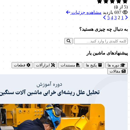
(5 از ۵)
697 بازدید
مشاهده جزئیات
5
4
3
2
1
به دنبال چه چیزی هستید؟
پیشنهاد‌های ماشین یار
دوره ها
پکیج ها
مستندات
ابزارآلات
قطعات
مقالات