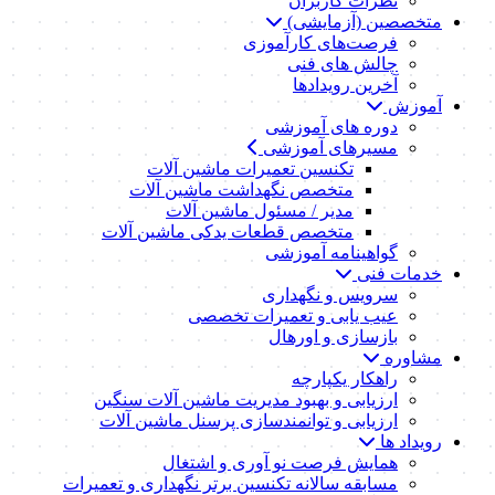
نظرات کاربران
متخصصین (آزمایشی)
فرصت‌های کارآموزی
چالش های فنی
آخرین رویدادها
آموزش
دوره های آموزشی
مسیرهای آموزشی
تکنسین تعمیرات ماشین آلات
متخصص نگهداشت ماشین آلات
مدیر / مسئول ماشین آلات
متخصص قطعات یدکی ماشین آلات
گواهینامه آموزشی
خدمات فنی
سرویس و نگهداری
عیب یابی و تعمیرات تخصصی
بازسازی و اورهال
مشاوره
راهکار یکپارچه
ارزیابی و بهبود مدیریت ماشین آلات سنگین
ارزیابی و توانمندسازی پرسنل ماشین آلات
رویداد ها
همایش فرصت نو آوری و اشتغال
مسابقه سالانه تکنسین برتر نگهداری و تعمیرات