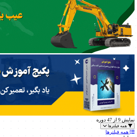
نمایش
9
از 47 دوره
همه فیلترها
همه فیلترها