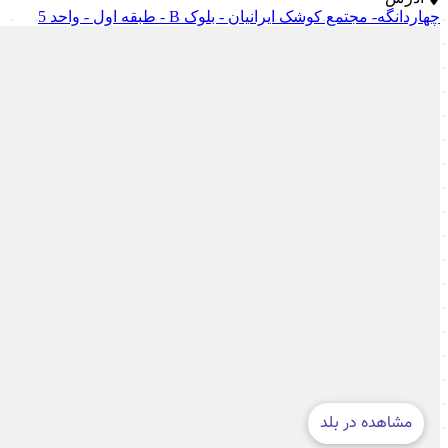
چهاردانگه- مجتمع کوشک ایرانیان - بلوک B - طبقه اول - واحد 5