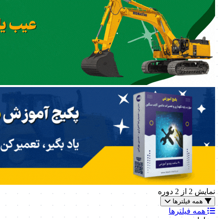
نمایش
2
از 2 دوره
همه فیلترها
همه فیلترها