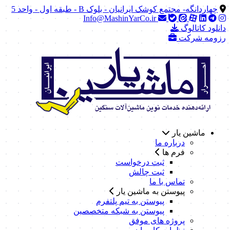
چهاردانگه- مجتمع کوشک ایرانیان - بلوک B - طبقه اول - واحد 5
Info@MashinYarCo.ir
دانلود کاتالوگ
رزومه شرکت
ماشین یار
درباره ما
فرم ها
ثبت درخواست
ثبت چالش
تماس با ما
پیوستن به ماشین یار
پیوستن به تیم پلتفرم
پیوستن به شبکه متخصصین
پروژه های موفق