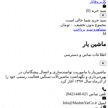
پروفایل
سبد خرید (
0
)
سبد خرید شما خالی است.
مجموع بدون تخفیف:
۰
تومان
مشاهده سبد
پرداخت
M
ماشین یار
اطلاعات تماس و دسترسی
ماشین‌یار با ماموریت توانمندسازی و اتصال پیشگامان در
بهره‌برداری و نگهداشت ماشین‌آلات سنگین فعالیت رسمی خود را
از آذرماه سال ۱۳۹۷ آغاز کرد.
تلفن تماس
021-28421448
ایمیل
Info@MashinYarCo.ir
آدرس