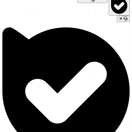
بدی و دوره‌ها یا پکیج‌های آموزشی متناسب با اهدافت رو بشناسی.
چه سوالی داری؟ یا می‌تونی یکی از گزینه‌های زیر رو انتخاب کنی:
🎓 مسیر تکنسین نگهداشت
🛠️ مسیر متخصص سرویس و نگهداری
💼 مسیر مدیر و مسئول ماشین‌آلات
🔩 مسیر متخصص قطعات یدکی
دستیار هوشمند در حال اندیشیدن و پاسخگویی است...
توسعه یافته با مدل پیشرفته Gemini AI
کمک نیاز داری؟
ثبت درخواست آموزشی
ثبت چالش فنی
پیام در بله
پیام به پشتیبانی