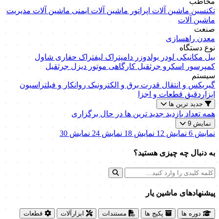
مخاطب
تکنسین ماشین آلات
اپراتور ماشین آلات
ایمنی ماشین آلات
مدیریت
ماشین آلات
صنعت
معدن
راهسازی
نوع دستگاه
بیل مکانیکی
لودر
بولدوزر
دامپتراک
لیفتراک
حفاری
شاول
کمپرسور اسکرو
جرثقیل کارگاهی
موتور دیزل
جرثقیل
سیستم
گیربکس و انتقال قدرت
برق و الکترونیک
روانکار و فیلتراسیون
ابزاردقیق
قطعات و اجزا
جدید ترین ها
همه
تعداد بازدید
جدید ترین ها
در حال برگزاری
نمایش 9
نمایش 6
نمایش 12
نمایش 18
نمایش 24
نمایش 30
به دنبال چه چیزی هستید؟
پیشنهاد‌های ماشین یار
دوره ها
پکیج ها
مستندات
ابزارآلات
قطعات