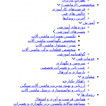
نظرات کاربران
متخصصین (آزمایشی)
فرصت‌های کارآموزی
چالش های فنی
آخرین رویدادها
آموزش
دوره های آموزشی
مسیرهای آموزشی
تکنسین تعمیرات ماشین آلات
متخصص نگهداشت ماشین آلات
مدیر / مسئول ماشین آلات
متخصص قطعات یدکی ماشین آلات
گواهینامه آموزشی
خدمات فنی
سرویس و نگهداری
عیب یابی و تعمیرات تخصصی
بازسازی و اورهال
مشاوره
راهکار یکپارچه
ارزیابی و بهبود مدیریت ماشین آلات سنگین
ارزیابی و توانمندسازی پرسنل ماشین آلات
رویداد ها
همایش فرصت نو آوری و اشتغال
مسابقه سالانه تکنسین برتر نگهداری و تعمیرات