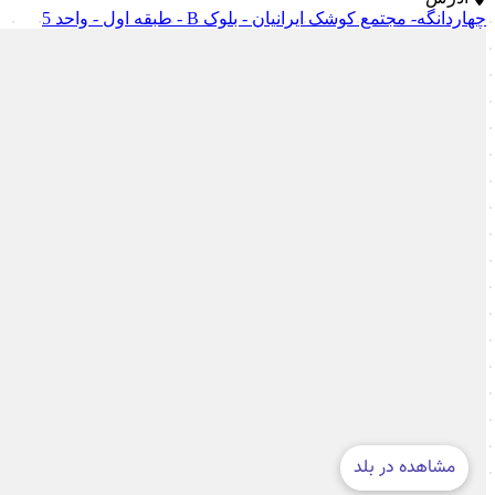
چهاردانگه- مجتمع کوشک ایرانیان - بلوک B - طبقه اول - واحد 5