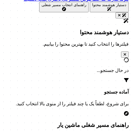
دپارتمان های آموزشی
دسته بندی دوره ها
فنی
مدیریت ماشین آلات و نت
اپراتوری
ایمنی
برچسب‌های پرکاربرد
تکنسین ماشین آلات
اپراتور ماشین آلات
ایمنی ماشین آلات
مدیریت
ماشین آلات
معدن
راهسازی
عمرانی و ساختمانی
دریایی و بندری
صنعت و کارخانجات
ژنراتور
شاول
کمپرسور اسکرو
جرثقیل
کارگاهی
اسکیدلودر
لندمستر
landmaster
کوبلکو
kobelco
زد اف
روانکار و فیلتراسیون
ابزاردقیق
قطعات و اجزا
عیب یابی و دیاگ
مولد قدرت
کد خطا
هوش مصنوعی
باطری
پمپ
لاستیک
دستیار هوشمند محتوا
راهنمای انتخاب مسیر شغلی
دستیار هوشمند محتوا