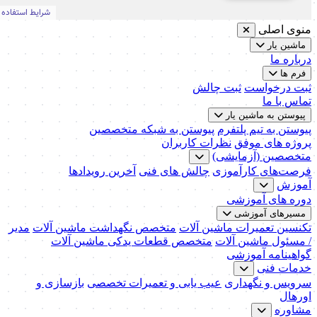
منوی اصلی
ماشین یار
درباره ما
فرم ها
ثبت درخواست
ثبت چالش
تماس با ما
پیوستن به ماشین یار
پیوستن به تیم پلتفرم
پیوستن به شبکه متخصصین
پروژه های موفق
نظرات کاربران
متخصصین (آزمایشی)
فرصت‌های کارآموزی
چالش های فنی
آخرین رویدادها
آموزش
دوره های آموزشی
مسیرهای آموزشی
تکنسین تعمیرات ماشین آلات
متخصص نگهداشت ماشین آلات
مدیر
/ مسئول ماشین آلات
متخصص قطعات یدکی ماشین آلات
گواهینامه آموزشی
خدمات فنی
سرویس و نگهداری
عیب یابی و تعمیرات تخصصی
بازسازی و
اورهال
مشاوره