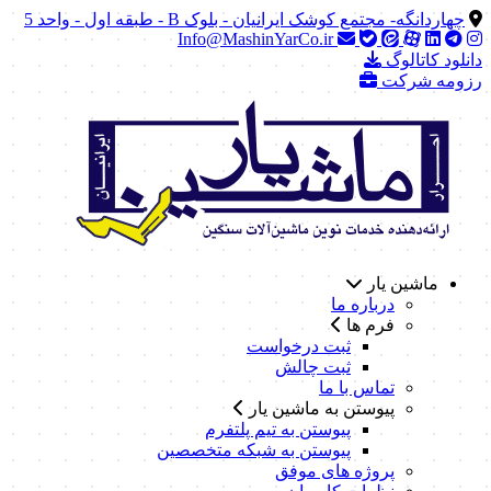
چهاردانگه- مجتمع کوشک ایرانیان - بلوک B - طبقه اول - واحد 5
Info@MashinYarCo.ir
دانلود کاتالوگ
رزومه شرکت
ماشین یار
درباره ما
فرم ها
ثبت درخواست
ثبت چالش
تماس با ما
پیوستن به ماشین یار
پیوستن به تیم پلتفرم
پیوستن به شبکه متخصصین
پروژه های موفق