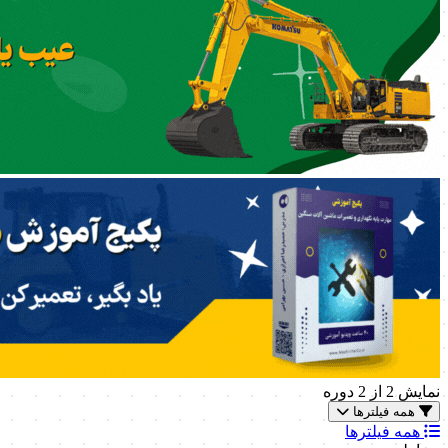
نمایش
2
از 2 دوره
همه فیلترها
همه فیلترها