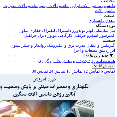
مخاطب
تکنسین ماشین آلات
اپراتور ماشین آلات
ایمنی ماشین آلات
مدیریت
ماشین آلات
صنعت
معدن
راهسازی
نوع دستگاه
بیل مکانیکی
لودر
بولدوزر
دامپتراک
لیفتراک
حفاری
شاول
کمپرسور اسکرو
جرثقیل کارگاهی
موتور دیزل
جرثقیل
سیستم
گیربکس و انتقال قدرت
برق و الکترونیک
روانکار و فیلتراسیون
ابزاردقیق
قطعات و اجزا
جدید ترین ها
همه
تعداد بازدید
جدید ترین ها
در حال برگزاری
نمایش 18
نمایش 6
نمایش 12
نمایش 18
نمایش 24
نمایش 30