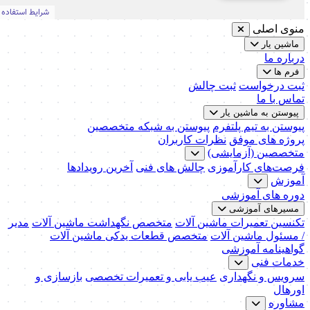
منوی اصلی
ماشین یار
درباره ما
فرم ها
ثبت درخواست
ثبت چالش
تماس با ما
پیوستن به ماشین یار
پیوستن به تیم پلتفرم
پیوستن به شبکه متخصصین
پروژه های موفق
نظرات کاربران
متخصصین (آزمایشی)
فرصت‌های کارآموزی
چالش های فنی
آخرین رویدادها
آموزش
دوره های آموزشی
مسیرهای آموزشی
تکنسین تعمیرات ماشین آلات
متخصص نگهداشت ماشین آلات
مدیر
/ مسئول ماشین آلات
متخصص قطعات یدکی ماشین آلات
گواهینامه آموزشی
خدمات فنی
سرویس و نگهداری
عیب یابی و تعمیرات تخصصی
بازسازی و
اورهال
مشاوره