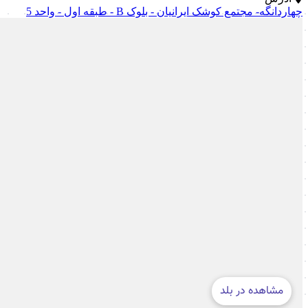
چهاردانگه- مجتمع کوشک ایرانیان - بلوک B - طبقه اول - واحد 5