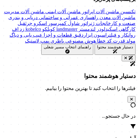
تکنسین ماشین آلات
اپراتور ماشین آلات
ایمنی ماشین آلات
مدیریت
ماشین آلات
معدن
راهسازی
عمرانی و ساختمانی
دریایی و بندری
صنعت و کارخانجات
ژنراتور
شاول
کمپرسور اسکرو
جرثقیل
کارگاهی
اسکیدلودر
لندمستر
landmaster
کوبلکو
kobelco
زد اف
روانکار و فیلتراسیون
ابزاردقیق
قطعات و اجزا
عیب یابی و دیاگ
مولد قدرت
کد خطا
هوش مصنوعی
باطری
پمپ
لاستیک
دستیار هوشمند محتوا
راهنمای انتخاب مسیر شغلی
دستیار هوشمند محتوا
فیلترها را انتخاب کنید تا بهترین محتوا را بیابیم.
در حال جستجو...