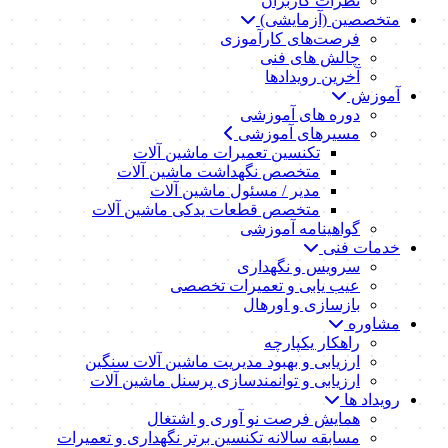
نظرات کاربران
متخصصین (آزمایشی)
فرصت‌های کارآموزی
چالش های فنی
آخرین رویدادها
آموزش
دوره های آموزشی
مسیرهای آموزشی
تکنسین تعمیرات ماشین آلات
متخصص نگهداشت ماشین آلات
مدیر / مسئول ماشین آلات
متخصص قطعات یدکی ماشین آلات
گواهینامه آموزشی
خدمات فنی
سرویس و نگهداری
عیب یابی و تعمیرات تخصصی
بازسازی و اورهال
مشاوره
راهکار یکپارچه
ارزیابی و بهبود مدیریت ماشین آلات سنگین
ارزیابی و توانمندسازی پرسنل ماشین آلات
رویداد ها
همایش فرصت نو آوری و اشتغال
مسابقه سالانه تکنسین برتر نگهداری و تعمیرات