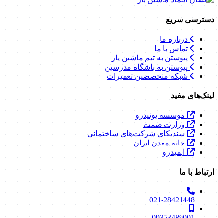
دسترسی سریع
درباره ما
تماس با ما
پیوستن به تیم ماشین یار
پیوستن به باشگاه مدرسین
شبکه متخصصین تعمیرات
لینک‌های مفید
موسسه یونیدرو
وزارت صمت
سندیکای شرکت‌های ساختمانی
خانه معدن ایران
ایمیدرو
ارتباط با ما
021-28421448
09353489001