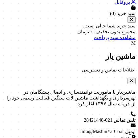
پروفایل
سبد خرید (
0
)
سبد خرید شما خالی است.
مجموع بدون تخفیف:
۰
تومان
مشاهده سبد
پرداخت
M
ماشین یار
اطلاعات تماس و دسترسی
ماشین‌یار با ماموریت توانمندسازی و اتصال پیشگامان در
بهره‌برداری و نگهداشت ماشین‌آلات سنگین فعالیت رسمی خود را
از آذرماه سال ۱۳۹۷ آغاز کرد.
تلفن تماس
021-28421448
ایمیل
Info@MashinYarCo.ir
آدرس