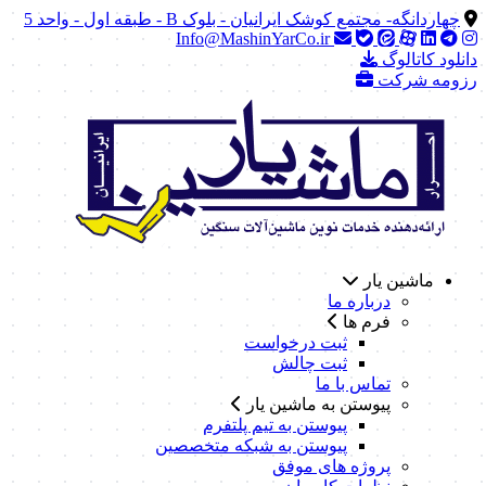
چهاردانگه- مجتمع کوشک ایرانیان - بلوک B - طبقه اول - واحد 5
Info@MashinYarCo.ir
دانلود کاتالوگ
رزومه شرکت
ماشین یار
درباره ما
فرم ها
ثبت درخواست
ثبت چالش
تماس با ما
پیوستن به ماشین یار
پیوستن به تیم پلتفرم
پیوستن به شبکه متخصصین
پروژه های موفق