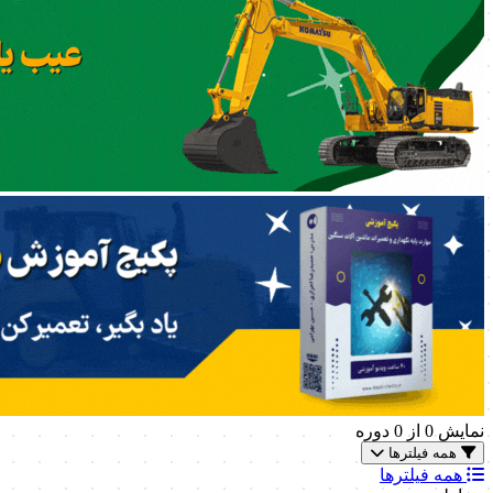
نمایش
0
از 0 دوره
همه فیلترها
همه فیلترها