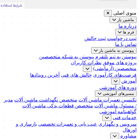
منوی اصلی
ماشین یار
درباره ما
فرم ها
ثبت درخواست
ثبت چالش
تماس با ما
پیوستن به ماشین یار
پیوستن به تیم پلتفرم
پیوستن به شبکه متخصصین
پروژه های موفق
نظرات کاربران
متخصصین (آزمایشی)
فرصت‌های کارآموزی
چالش های فنی
آخرین رویدادها
آموزش
دوره های آموزشی
مسیرهای آموزشی
تکنسین تعمیرات ماشین آلات
متخصص نگهداشت ماشین آلات
مدیر
/ مسئول ماشین آلات
متخصص قطعات یدکی ماشین آلات
گواهینامه آموزشی
خدمات فنی
سرویس و نگهداری
عیب یابی و تعمیرات تخصصی
بازسازی و
اورهال
مشاوره