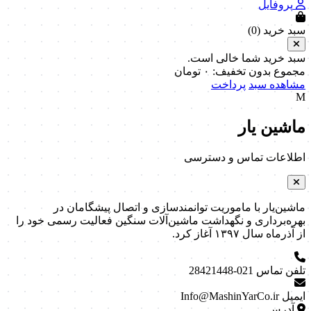
پروفایل
سبد خرید (
0
)
سبد خرید شما خالی است.
مجموع بدون تخفیف:
۰
تومان
مشاهده سبد
پرداخت
M
ماشین یار
اطلاعات تماس و دسترسی
ماشین‌یار با ماموریت توانمندسازی و اتصال پیشگامان در
بهره‌برداری و نگهداشت ماشین‌آلات سنگین فعالیت رسمی خود را
از آذرماه سال ۱۳۹۷ آغاز کرد.
تلفن تماس
021-28421448
ایمیل
Info@MashinYarCo.ir
آدرس