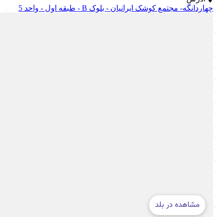
چهاردانگه- مجتمع کوشک ایرانیان - بلوک B - طبقه اول - واحد 5