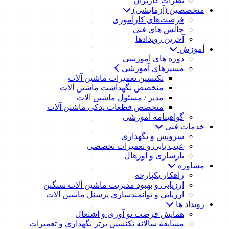
نظرات کاربران
متخصصین (آزمایشی)
فرصت‌های کارآموزی
چالش های فنی
آخرین رویدادها
آموزش
دوره های آموزشی
مسیرهای آموزشی
تکنسین تعمیرات ماشین آلات
متخصص نگهداشت ماشین آلات
مدیر / مسئول ماشین آلات
متخصص قطعات یدکی ماشین آلات
گواهینامه آموزشی
خدمات فنی
سرویس و نگهداری
عیب یابی و تعمیرات تخصصی
بازسازی و اورهال
مشاوره
راهکار یکپارچه
ارزیابی و بهبود مدیریت ماشین آلات سنگین
ارزیابی و توانمندسازی پرسنل ماشین آلات
رویداد ها
همایش فرصت نو آوری و اشتغال
مسابقه سالانه تکنسین برتر نگهداری و تعمیرات