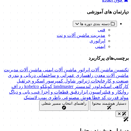
دپارتمان های آموزشی
دسته بندی دوره ها
فنی
مدیریت ماشین آلات و نت
اپراتوری
ایمنی
برچسب‌های پرکاربرد
تکنسین ماشین آلات
اپراتور ماشین آلات
ایمنی ماشین آلات
مدیریت
ماشین آلات
معدن
راهسازی
عمرانی و ساختمانی
دریایی و بندری
صنعت و کارخانجات
ژنراتور
شاول
کمپرسور اسکرو
جرثقیل
کارگاهی
اسکیدلودر
لندمستر
landmaster
کوبلکو
kobelco
زد اف
روانکار و فیلتراسیون
ابزاردقیق
قطعات و اجزا
عیب یابی و دیاگ
مولد قدرت
کد خطا
هوش مصنوعی
باطری
پمپ
لاستیک
دستیار هوشمند محتوا
راهنمای انتخاب مسیر شغلی
دستیار هوشمند محتوا