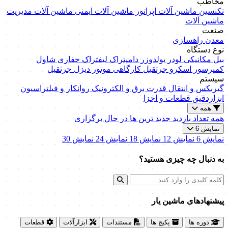
مخاطب
تکنسین ماشین آلات
اپراتور ماشین آلات
ایمنی ماشین آلات
مدیریت
ماشین آلات
صنعت
معدن
راهسازی
نوع دستگاه
بیل مکانیکی
لودر
بولدوزر
دامپتراک
لیفتراک
حفاری
شاول
کمپرسور اسکرو
جرثقیل کارگاهی
موتور دیزل
جرثقیل
سیستم
گیربکس و انتقال قدرت
برق و الکترونیک
روانکار و فیلتراسیون
ابزاردقیق
قطعات و اجزا
همه
همه
تعداد بازدید
جدید ترین ها
در حال برگزاری
نمایش 6
نمایش 6
نمایش 12
نمایش 18
نمایش 24
نمایش 30
به دنبال چه چیزی هستید؟
پیشنهاد‌های ماشین یار
دوره ها
پکیج ها
مستندات
ابزارآلات
قطعات