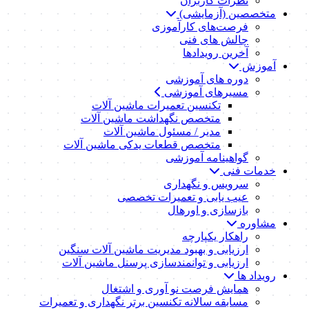
نظرات کاربران
متخصصین (آزمایشی)
فرصت‌های کارآموزی
چالش های فنی
آخرین رویدادها
آموزش
دوره های آموزشی
مسیرهای آموزشی
تکنسین تعمیرات ماشین آلات
متخصص نگهداشت ماشین آلات
مدیر / مسئول ماشین آلات
متخصص قطعات یدکی ماشین آلات
گواهینامه آموزشی
خدمات فنی
سرویس و نگهداری
عیب یابی و تعمیرات تخصصی
بازسازی و اورهال
مشاوره
راهکار یکپارچه
ارزیابی و بهبود مدیریت ماشین آلات سنگین
ارزیابی و توانمندسازی پرسنل ماشین آلات
رویداد ها
همایش فرصت نو آوری و اشتغال
مسابقه سالانه تکنسین برتر نگهداری و تعمیرات