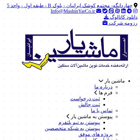
چهاردانگه- مجتمع کوشک ایرانیان - بلوک B - طبقه اول - واحد 5
Info@MashinYarCo.ir
دانلود کاتالوگ
رزومه شرکت
ماشین یار
درباره ما
فرم ها
ثبت درخواست
ثبت چالش
تماس با ما
پیوستن به ماشین یار
پیوستن به تیم پلتفرم
پیوستن به شبکه متخصصین
پروژه های موفق