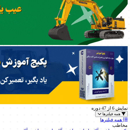
نمایش
6
از 47 دوره
همه فیلترها
همه فیلترها
مخاطب