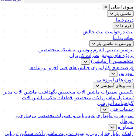
منوی اصلی
ماشین یار
درباره ما
فرم ها
ثبت درخواست
ثبت چالش
تماس با ما
پیوستن به ماشین یار
پیوستن به تیم پلتفرم
پیوستن به شبکه متخصصین
پروژه های موفق
نظرات کاربران
متخصصین (آزمایشی)
فرصت‌های کارآموزی
چالش های فنی
آخرین رویدادها
آموزش
دوره های آموزشی
مسیرهای آموزشی
تکنسین تعمیرات ماشین آلات
متخصص نگهداشت ماشین آلات
مدیر
/ مسئول ماشین آلات
متخصص قطعات یدکی ماشین آلات
گواهینامه آموزشی
خدمات فنی
سرویس و نگهداری
عیب یابی و تعمیرات تخصصی
بازسازی و
اورهال
مشاوره
راهکار یکپارچه
ارزیابی و بهبود مدیریت ماشین آلات سنگین
ارزیابی