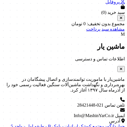
پروفایل
سبد خرید (
0
)
مجموع بدون تخفیف:
0
تومان
مشاهده سبد
پرداخت
M
ماشین یار
اطلاعات تماس و دسترسی
ماشین‌یار با ماموریت توانمندسازی و اتصال پیشگامان در
بهره‌برداری و نگهداشت ماشین‌آلات سنگین فعالیت رسمی خود را
از آذرماه سال ۱۳۹۷ آغاز کرد.
تلفن تماس
021-28421448
ایمیل
Info@MashinYarCo.ir
آدرس
چهاردانگه- مجتمع کوشک ایرانیان - بلوک B - طبقه اول - واحد 5