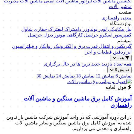
تکنسین ماشین آلات
اپراتور ماشین آلات
ایمنی ماشین آلات
مدیریت
ماشین آلات
صنعت
معدن
راهسازی
نوع دستگاه
بیل مکانیکی
لودر
بولدوزر
دامپتراک
لیفتراک
حفاری
شاول
کمپرسور اسکرو
جرثقیل کارگاهی
موتور دیزل
جرثقیل
سیستم
گیربکس و انتقال قدرت
برق و الکترونیک
روانکار و فیلتراسیون
ابزاردقیق
قطعات و اجزا
همه
همه
تعداد بازدید
جدید ترین ها
در حال برگزاری
نمایش 6
نمایش 6
نمایش 12
نمایش 18
نمایش 24
نمایش 30
فوق العاده
آموزش کامل برق ماشین سنگین و ماشین آلات
راهسازی
در این دوره آموزشی که در واحد آموزش شرکت ماشین یار تدوین
شده به آموزش کامل برق ماشین سنگین و سایر ماشین آلات
راهسازی و معدنی می پردازیم.