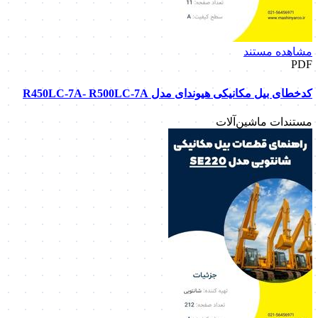
مشاهده مستند
PDF
کدخطای بیل مکانیکی هیوندای مدل R450LC-7A- R500LC-7A
مستندات ماشین‌آلات