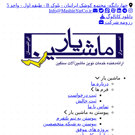
چهاردانگه- مجتمع کوشک ایرانیان - بلوک B - طبقه اول - واحد 5
Info@MashinYarCo.ir
دانلود کاتالوگ
رزومه شرکت
ماشین یار
درباره ما
فرم ها
ثبت درخواست
ثبت چالش
تماس با ما
پیوستن به ماشین یار
پیوستن به تیم پلتفرم
پیوستن به شبکه متخصصین
پروژه های موفق