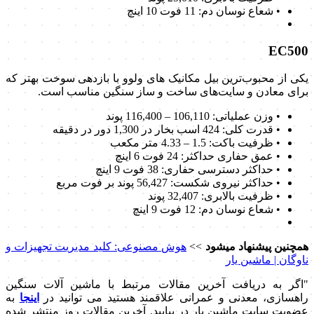
• شعاع نوسان دم: 11 فوت 10 اینچ
EC500
یکی از محبوب‌ترین بیل مکانیک های ولوو با بازدهی سوخت بهتر که
برای معادن و سایت‌های ساخت و ساز سنگین مناسب است.
• وزن عملیاتی: 106,110 – 116,400 پوند
• قدرت کلی: 424 اسب بخار در 1,300 دور در دقیقه
• ظرفیت باکت: 1.5 – 4.33 متر مکعب
• عمق حفاری حداکثر: 24 فوت 6 اینچ
• حداکثر دسترسی حفاری: 38 فوت 9 اینچ
• حداکثر نیروی شکست: 56,427 پوند بر فوت مربع
• ظرفیت بالابری: 32,407 پوند
• شعاع نوسان دم: 12 فوت 9 اینچ
همچنین پیشنهاد میشود
>>
هوش مصنوعی: کلید مدیریت تجهیزات و
ناوگان | ماشین یار
"اگر به دریافت آخرین مقالات مرتبط با ماشین آلات سنگین
راهسازی، معدنی و عمرانی علاقمند هستید می توانید در
اینجا
به
عضویت سایت ماشین یار در بیایید. آخرین مقالات روز منتشر شده