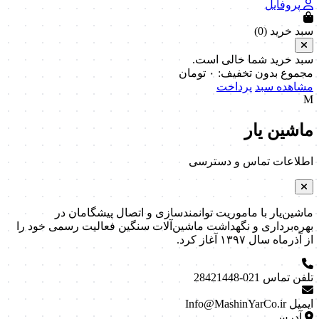
پروفایل
سبد خرید (
0
)
سبد خرید شما خالی است.
مجموع بدون تخفیف:
۰
تومان
مشاهده سبد
پرداخت
M
ماشین یار
اطلاعات تماس و دسترسی
ماشین‌یار با ماموریت توانمندسازی و اتصال پیشگامان در
بهره‌برداری و نگهداشت ماشین‌آلات سنگین فعالیت رسمی خود را
از آذرماه سال ۱۳۹۷ آغاز کرد.
تلفن تماس
021-28421448
ایمیل
Info@MashinYarCo.ir
آدرس