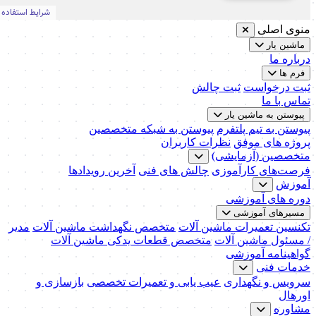
منوی اصلی
ماشین یار
درباره ما
فرم ها
ثبت درخواست
ثبت چالش
تماس با ما
پیوستن به ماشین یار
پیوستن به تیم پلتفرم
پیوستن به شبکه متخصصین
پروژه های موفق
نظرات کاربران
متخصصین (آزمایشی)
فرصت‌های کارآموزی
چالش های فنی
آخرین رویدادها
آموزش
دوره های آموزشی
مسیرهای آموزشی
تکنسین تعمیرات ماشین آلات
متخصص نگهداشت ماشین آلات
مدیر
/ مسئول ماشین آلات
متخصص قطعات یدکی ماشین آلات
گواهینامه آموزشی
خدمات فنی
سرویس و نگهداری
عیب یابی و تعمیرات تخصصی
بازسازی و
اورهال
مشاوره