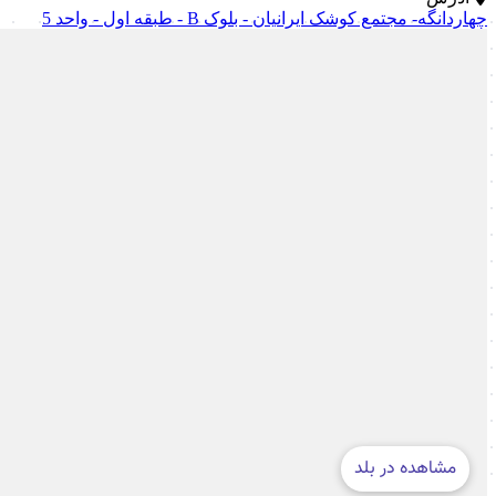
چهاردانگه- مجتمع کوشک ایرانیان - بلوک B - طبقه اول - واحد 5