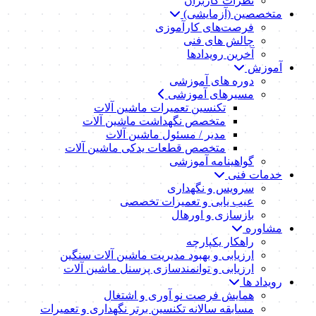
نظرات کاربران
متخصصین (آزمایشی)
فرصت‌های کارآموزی
چالش های فنی
آخرین رویدادها
آموزش
دوره های آموزشی
مسیرهای آموزشی
تکنسین تعمیرات ماشین آلات
متخصص نگهداشت ماشین آلات
مدیر / مسئول ماشین آلات
متخصص قطعات یدکی ماشین آلات
گواهینامه آموزشی
خدمات فنی
سرویس و نگهداری
عیب یابی و تعمیرات تخصصی
بازسازی و اورهال
مشاوره
راهکار یکپارچه
ارزیابی و بهبود مدیریت ماشین آلات سنگین
ارزیابی و توانمندسازی پرسنل ماشین آلات
رویداد ها
همایش فرصت نو آوری و اشتغال
مسابقه سالانه تکنسین برتر نگهداری و تعمیرات