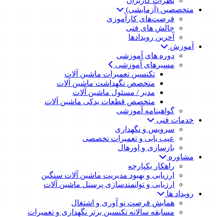
نظرات کاربران
متخصصین (آزمایشی)
فرصت‌های کارآموزی
چالش های فنی
آخرین رویدادها
آموزش
دوره های آموزشی
مسیرهای آموزشی
تکنسین تعمیرات ماشین آلات
متخصص نگهداشت ماشین آلات
مدیر / مسئول ماشین آلات
متخصص قطعات یدکی ماشین آلات
گواهینامه آموزشی
خدمات فنی
سرویس و نگهداری
عیب یابی و تعمیرات تخصصی
بازسازی و اورهال
مشاوره
راهکار یکپارچه
ارزیابی و بهبود مدیریت ماشین آلات سنگین
ارزیابی و توانمندسازی پرسنل ماشین آلات
رویداد ها
همایش فرصت نو آوری و اشتغال
مسابقه سالانه تکنسین برتر نگهداری و تعمیرات