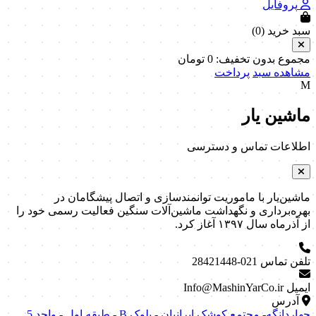
پروفایل
سبد خرید (
0
)
مجموع بدون تخفیف:
0
تومان
مشاهده سبد
پرداخت
M
ماشین یار
اطلاعات تماس و دسترسی
ماشین‌یار با ماموریت توانمندسازی و اتصال پیشگامان در
بهره‌برداری و نگهداشت ماشین‌آلات سنگین فعالیت رسمی خود را
از آذرماه سال ۱۳۹۷ آغاز کرد.
تلفن تماس
021-28421448
ایمیل
Info@MashinYarCo.ir
آدرس
چهاردانگه- مجتمع کوشک ایرانیان - بلوک B - طبقه اول - واحد 5