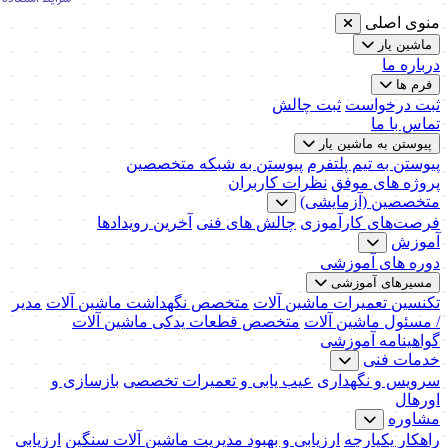
منوی اصلی
ماشین یار
درباره ما
فرم ها
ثبت درخواست
ثبت چالش
تماس با ما
پیوستن به ماشین یار
پیوستن به تیم پلتفرم
پیوستن به شبکه متخصصین
پروژه های موفق
نظرات کاربران
متخصصین (آزمایشی)
فرصت‌های کارآموزی
چالش های فنی
آخرین رویدادها
آموزش
دوره های آموزشی
مسیرهای آموزشی
تکنسین تعمیرات ماشین آلات
متخصص نگهداشت ماشین آلات
مدیر
/ مسئول ماشین آلات
متخصص قطعات یدکی ماشین آلات
گواهینامه آموزشی
خدمات فنی
سرویس و نگهداری
عیب یابی و تعمیرات تخصصی
بازسازی و
اورهال
مشاوره
راهکار یکپارچه
ارزیابی و بهبود مدیریت ماشین آلات سنگین
ارزیابی