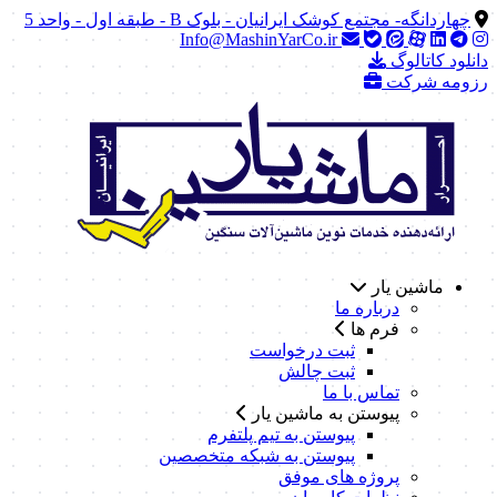
چهاردانگه- مجتمع کوشک ایرانیان - بلوک B - طبقه اول - واحد 5
Info@MashinYarCo.ir
دانلود کاتالوگ
رزومه شرکت
ماشین یار
درباره ما
فرم ها
ثبت درخواست
ثبت چالش
تماس با ما
پیوستن به ماشین یار
پیوستن به تیم پلتفرم
پیوستن به شبکه متخصصین
پروژه های موفق