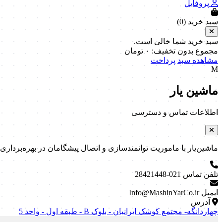
پروفایل
سبد خرید (
0
)
سبد خرید شما خالی است.
مجموع بدون تخفیف:
۰
تومان
مشاهده سبد
پرداخت
M
ماشین یار
اطلاعات تماس و دسترسی
ماشین‌یار با ماموریت توانمندسازی و اتصال پیشگامان در بهره‌برداری و نگه
تلفن تماس
021-28421448
ایمیل
Info@MashinYarCo.ir
آدرس
چهاردانگه- مجتمع کوشک ایرانیان - بلوک B - طبقه اول - واحد 5