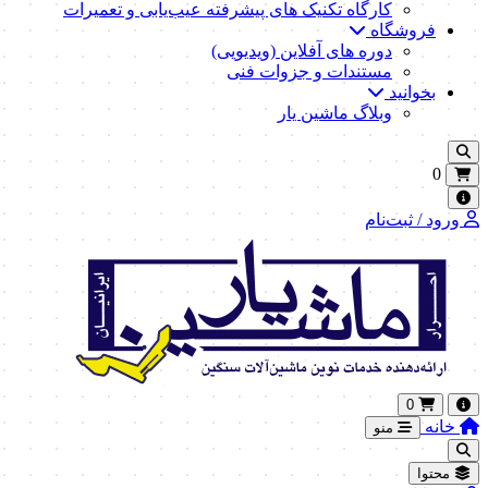
کارگاه تکنیک‌ های پیشرفته عیب‌یابی و تعمیرات
فروشگاه
دوره های آفلاین (ویدیویی)
مستندات و جزوات فنی
بخوانید
وبلاگ ماشین یار
0
ورود / ثبت‌نام
0
خانه
منو
محتوا