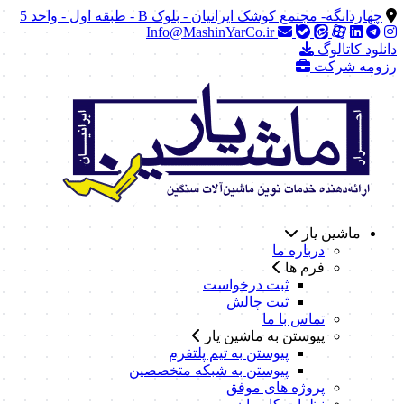
چهاردانگه- مجتمع کوشک ایرانیان - بلوک B - طبقه اول - واحد 5
Info@MashinYarCo.ir
دانلود کاتالوگ
رزومه شرکت
ماشین یار
درباره ما
فرم ها
ثبت درخواست
ثبت چالش
تماس با ما
پیوستن به ماشین یار
پیوستن به تیم پلتفرم
پیوستن به شبکه متخصصین
پروژه های موفق