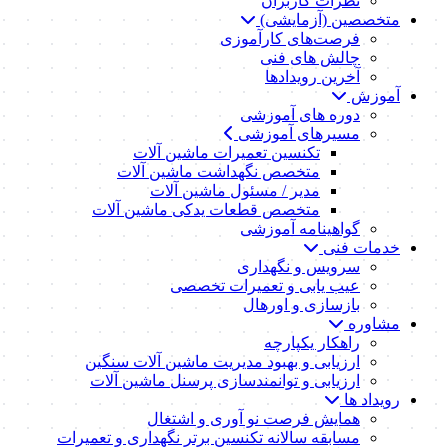
نظرات کاربران
متخصصین (آزمایشی)
فرصت‌های کارآموزی
چالش های فنی
آخرین رویدادها
آموزش
دوره های آموزشی
مسیرهای آموزشی
تکنسین تعمیرات ماشین آلات
متخصص نگهداشت ماشین آلات
مدیر / مسئول ماشین آلات
متخصص قطعات یدکی ماشین آلات
گواهینامه آموزشی
خدمات فنی
سرویس و نگهداری
عیب یابی و تعمیرات تخصصی
بازسازی و اورهال
مشاوره
راهکار یکپارچه
ارزیابی و بهبود مدیریت ماشین آلات سنگین
ارزیابی و توانمندسازی پرسنل ماشین آلات
رویداد ها
همایش فرصت نو آوری و اشتغال
مسابقه سالانه تکنسین برتر نگهداری و تعمیرات