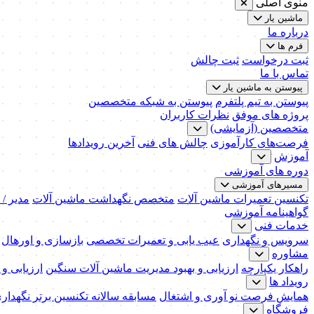
منوی اصلی
ماشین یار
درباره ما
فرم ها
ثبت درخواست
ثبت چالش
تماس با ما
پیوستن به ماشین یار
پیوستن به تیم پلتفرم
پیوستن به شبکه متخصصین
پروژه های موفق
نظرات کاربران
متخصصین (آزمایشی)
فرصت‌های کارآموزی
چالش های فنی
آخرین رویدادها
آموزش
دوره های آموزشی
مسیرهای آموزشی
تکنسین تعمیرات ماشین آلات
متخصص نگهداشت ماشین آلات
مدیر /
گواهینامه آموزشی
خدمات فنی
سرویس و نگهداری
عیب یابی و تعمیرات تخصصی
بازسازی و اورهال
مشاوره
راهکار یکپارچه
ارزیابی و بهبود مدیریت ماشین آلات سنگین
ارزیابی و
رویداد ها
همایش فرصت نو آوری و اشتغال
مسابقه سالانه تکنسین برتر نگهدار
فروشگاه