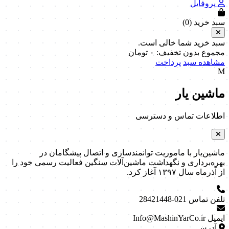
پروفایل
سبد خرید (
0
)
سبد خرید شما خالی است.
مجموع بدون تخفیف:
۰
تومان
مشاهده سبد
پرداخت
M
ماشین یار
اطلاعات تماس و دسترسی
ماشین‌یار با ماموریت توانمندسازی و اتصال پیشگامان در
بهره‌برداری و نگهداشت ماشین‌آلات سنگین فعالیت رسمی خود را
از آذرماه سال ۱۳۹۷ آغاز کرد.
تلفن تماس
021-28421448
ایمیل
Info@MashinYarCo.ir
آدرس