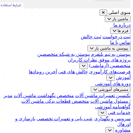
منوی اصلی
ماشین یار
درباره ما
فرم ها
ثبت درخواست
ثبت چالش
تماس با ما
پیوستن به ماشین یار
پیوستن به تیم پلتفرم
پیوستن به شبکه متخصصین
پروژه های موفق
نظرات کاربران
متخصصین (آزمایشی)
فرصت‌های کارآموزی
چالش های فنی
آخرین رویدادها
آموزش
دوره های آموزشی
مسیرهای آموزشی
تکنسین تعمیرات ماشین آلات
متخصص نگهداشت ماشین آلات
مدیر
/ مسئول ماشین آلات
متخصص قطعات یدکی ماشین آلات
گواهینامه آموزشی
خدمات فنی
سرویس و نگهداری
عیب یابی و تعمیرات تخصصی
بازسازی و
اورهال
مشاوره