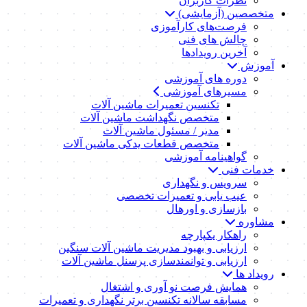
نظرات کاربران
متخصصین (آزمایشی)
فرصت‌های کارآموزی
چالش های فنی
آخرین رویدادها
آموزش
دوره های آموزشی
مسیرهای آموزشی
تکنسین تعمیرات ماشین آلات
متخصص نگهداشت ماشین آلات
مدیر / مسئول ماشین آلات
متخصص قطعات یدکی ماشین آلات
گواهینامه آموزشی
خدمات فنی
سرویس و نگهداری
عیب یابی و تعمیرات تخصصی
بازسازی و اورهال
مشاوره
راهکار یکپارچه
ارزیابی و بهبود مدیریت ماشین آلات سنگین
ارزیابی و توانمندسازی پرسنل ماشین آلات
رویداد ها
همایش فرصت نو آوری و اشتغال
مسابقه سالانه تکنسین برتر نگهداری و تعمیرات