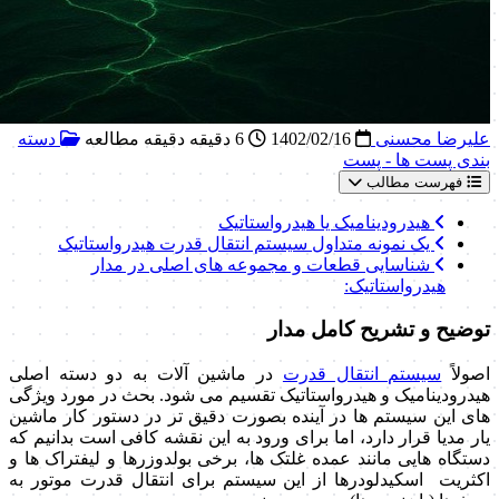
علیرضا محسنی
1402/02/16
6 دقیقه دقیقه مطالعه
دسته
بندی پست ها - پست
فهرست مطالب
هیدرودینامیک یا هیدرواستاتیک
یک نمونه متداول سیستم انتقال قدرت هیدرواستاتیک
شناسایی قطعات و مجموعه های اصلی در مدار
هیدرواستاتیک:
توضیح و تشریح کامل مدار
اصولاً
سیستم انتقال قدرت
در ماشین آلات به دو دسته اصلی
هیدرودینامیک و هیدرواستاتیک تقسیم می شود. بحث در مورد ویژگی
های این سیستم ها در آینده بصورت دقیق تر در دستور کار ماشین
یار مدیا قرار دارد، اما برای ورود به این نقشه کافی است بدانیم که
دستگاه هایی مانند عمده غلتک ها، برخی بولدوزرها و لیفتراک ها و
اکثریت اسکیدلودرها از این سیستم برای انتقال قدرت موتور به