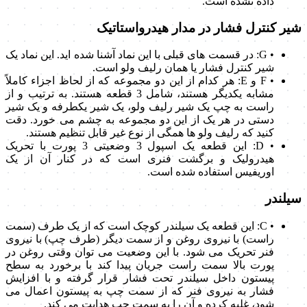
داده نشده است.
شیر کنترل فشار در مدار هیدرواستاتیک
• G: در قسمت های قبلی با این نماد آشنا شده اید. این نماد یک
شیر کنترل فشار یا همان رلیف ولو است.
• F و E: هر کدام از این دو مجموعه که از لحاظ اجزاء کاملاً
مشابه یکدیگر هستند، شامل 3 قطعه هستند. به ترتیب و از
راست به چپ یک شیر رلیف ولو، یک شیر یکطرفه و یک شیر
دستی در هر یک از این دو مجموعه به چشم می خورد. دقت
کنید که رلیف ولو ها همگی از نوع غیر قابل تنظیم هستند.
• D: این قطعه یک اسپول 3 وضعیتی 3 پورت با تحریک
هیدرولیک و برگشت فنری است که در کنار آن از یک
اوریفیس استفاده شده است.
سیلندر
• C: این قطعه یک سیلندر کوچک است که از یک طرف (سمت
راست) با نیروی روغن و از سمت دیگر (طرف چپ) با نیروی
فنر تحریک می شود. با این وضعیت می توان وقتی روغن در
پورت بالا سمت راست جریان پیدا کند با برخورد به سطح
پیستون داخل سیلندر تحت فشار قرار گرفته و با افزایش
فشار به نیروی فنر که از سمت چپ به پیستون اعمال می
شود، غلبه کرده و آن را به سمت چپ هدایت می کند.