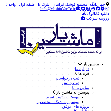
چهاردانگه- مجتمع کوشک ایرانیان - بلوک B - طبقه اول - واحد 5
Info@MashinYarCo.ir
دانلود کاتالوگ
رزومه شرکت
ماشین یار
درباره ما
فرم ها
ثبت درخواست
ثبت چالش
تماس با ما
پیوستن به ماشین یار
پیوستن به تیم پلتفرم
پیوستن به شبکه متخصصین
پروژه های موفق