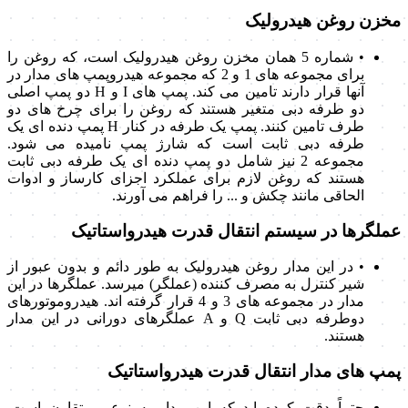
مخزن روغن هیدرولیک
• شماره 5 همان مخزن روغن هیدرولیک است، که روغن را
برای مجموعه های 1 و 2 که مجموعه هیدروپمپ های مدار در
آنها قرار دارند تامین می کند. پمپ های I و H دو پمپ اصلی
دو طرفه دبی متغیر هستند که روغن را برای چرخ های دو
طرف تامین کنند. پمپ یک طرفه در کنار H پمپ دنده ای یک
طرفه دبی ثابت است که شارژ پمپ نامیده می شود.
مجموعه 2 نیز شامل دو پمپ دنده ای یک طرفه دبی ثابت
هستند که روغن لازم برای عملکرد اجزای کارساز و ادوات
الحاقی مانند چکش و ... را فراهم می آورند.
عملگرها در سیستم انتقال قدرت هیدرواستاتیک
• در این مدار روغن هیدرولیک به طور دائم و بدون عبور از
شیر کنترل به مصرف کننده (عملگر) میرسد. عملگرها در این
مدار در مجموعه های 3 و 4 قرار گرفته اند. هیدروموتورهای
دوطرفه دبی ثابت Q و A عملگرهای دورانی در این مدار
هستند.
پمپ های مدار انتقال قدرت هیدرواستاتیک
حتماً دقت کرده اید که این مدار به نوعی متقارن است.