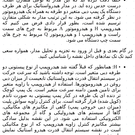
درست حدس زده اید. در مدار هیدرواستاتیک برای هر طرف
دستگاه یک پمپ دبی متغیر دو طرفه به همراه یک هیدروموتور
در نظر گرفته می شود. به این ترتیب مدار به شکلی متقارن
ترسیم شده است، بطور قرار دادی فرض می کنیم که
هیدروپمپ H و هیدروموتور A مربوط به چرخ های سمت
راست و هیدروپمپ I و هیدروموتور Q مربوط به چرخ های
سمت چپ دستگاه می شود.
در گام بعدی و قبل از ورود به تجزیه و تحلیل مدار، همواره سعی
کنید تک تک نمادهای داخل نقشه را شناسایی کنید.
• H: همانطور که قبلاً گفته شد هیدروپمپ از نوع پیستونی دو
طرفه دبی متغیر است. توجه داشته باشید که سرعت حرکت
در سیستم انتقال قدرت هیدرولستاتیک تابعیست از میزان دبی
روغن در هیدروموتورها. استفاده از هیدروپمپ با زاویه متغیر
برای تامین همین دامنه سرعت متغیر است. یک پمپ کوچک
تر دنده ای یک طرفه در کنار پمپ پیستونی به صورت تاندم
(کوپل شده) قرار گرفته است. برای کنترل زاویه سواش پلیت
(میزان دبی خروجی پمپ) گاهی از مکانیزم های مکانیکی،
گاهاً از سیستم های هیدرولیکی و گاه از مجموعه های
الکترونیکی استفاده می شود. در این نقشه بدلیل سادگی
بیشتر مکانیزم کنترل زاویه هیدروپمپ که از نوع مکانیکی
است در نقشه سیستم انتقال قدرت هیدرو استاتیک نمایش