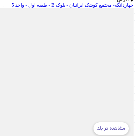
چهاردانگه- مجتمع کوشک ایرانیان - بلوک B - طبقه اول - واحد 5