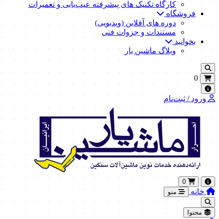
کارگاه تکنیک‌ های پیشرفته عیب‌یابی و تعمیرات
فروشگاه
دوره های آفلاین (ویدیویی)
مستندات و جزوات فنی
بخوانید
وبلاگ ماشین یار
0
ورود / ثبت‌نام
0
خانه
منو
محتوا