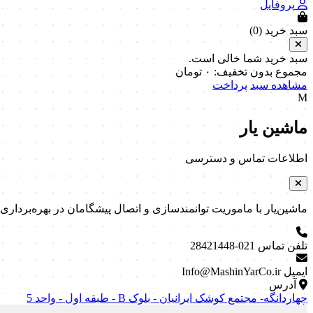
پروفایل
سبد خرید (
0
)
سبد خرید شما خالی است.
مجموع بدون تخفیف:
۰
تومان
مشاهده سبد
پرداخت
M
ماشین یار
اطلاعات تماس و دسترسی
ماشین‌یار با ماموریت توانمندسازی و اتصال پیشگامان در بهره‌برداری و نگه
تلفن تماس
021-28421448
ایمیل
Info@MashinYarCo.ir
آدرس
چهاردانگه- مجتمع کوشک ایرانیان - بلوک B - طبقه اول - واحد 5