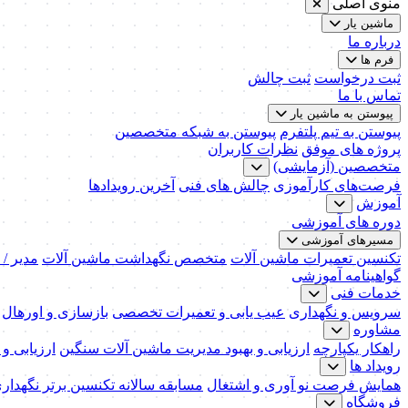
منوی اصلی
ماشین یار
درباره ما
فرم ها
ثبت درخواست
ثبت چالش
تماس با ما
پیوستن به ماشین یار
پیوستن به تیم پلتفرم
پیوستن به شبکه متخصصین
پروژه های موفق
نظرات کاربران
متخصصین (آزمایشی)
فرصت‌های کارآموزی
چالش های فنی
آخرین رویدادها
آموزش
دوره های آموزشی
مسیرهای آموزشی
تکنسین تعمیرات ماشین آلات
متخصص نگهداشت ماشین آلات
مدیر /
گواهینامه آموزشی
خدمات فنی
سرویس و نگهداری
عیب یابی و تعمیرات تخصصی
بازسازی و اورهال
مشاوره
راهکار یکپارچه
ارزیابی و بهبود مدیریت ماشین آلات سنگین
ارزیابی و
رویداد ها
همایش فرصت نو آوری و اشتغال
مسابقه سالانه تکنسین برتر نگهدار
فروشگاه