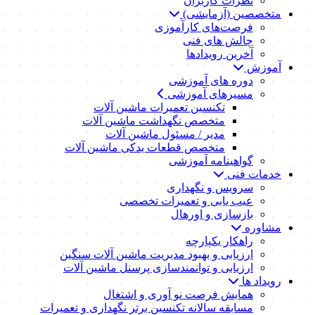
نظرات کاربران
متخصصین (آزمایشی)
فرصت‌های کارآموزی
چالش های فنی
آخرین رویدادها
آموزش
دوره های آموزشی
مسیرهای آموزشی
تکنسین تعمیرات ماشین آلات
متخصص نگهداشت ماشین آلات
مدیر / مسئول ماشین آلات
متخصص قطعات یدکی ماشین آلات
گواهینامه آموزشی
خدمات فنی
سرویس و نگهداری
عیب یابی و تعمیرات تخصصی
بازسازی و اورهال
مشاوره
راهکار یکپارچه
ارزیابی و بهبود مدیریت ماشین آلات سنگین
ارزیابی و توانمندسازی پرسنل ماشین آلات
رویداد ها
همایش فرصت نو آوری و اشتغال
مسابقه سالانه تکنسین برتر نگهداری و تعمیرات