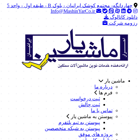
چهاردانگه- مجتمع کوشک ایرانیان - بلوک B - طبقه اول - واحد 5
Info@MashinYarCo.ir
دانلود کاتالوگ
رزومه شرکت
ماشین یار
درباره ما
فرم ها
ثبت درخواست
ثبت چالش
تماس با ما
پیوستن به ماشین یار
پیوستن به تیم پلتفرم
پیوستن به شبکه متخصصین
پروژه های موفق