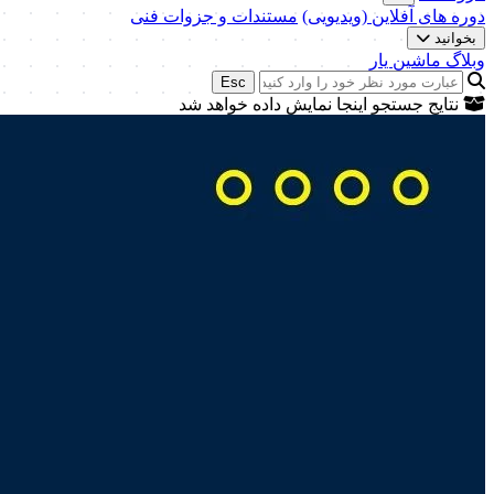
دوره های آفلاین (ویدیویی)
مستندات و جزوات فنی
بخوانید
وبلاگ ماشین یار
Esc
نتایج جستجو اینجا نمایش داده خواهد شد