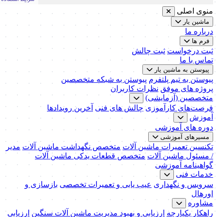
منوی اصلی
ماشین یار
درباره ما
فرم ها
ثبت درخواست
ثبت چالش
تماس با ما
پیوستن به ماشین یار
پیوستن به تیم پلتفرم
پیوستن به شبکه متخصصین
پروژه های موفق
نظرات کاربران
متخصصین (آزمایشی)
فرصت‌های کارآموزی
چالش های فنی
آخرین رویدادها
آموزش
دوره های آموزشی
مسیرهای آموزشی
تکنسین تعمیرات ماشین آلات
متخصص نگهداشت ماشین آلات
مدیر
/ مسئول ماشین آلات
متخصص قطعات یدکی ماشین آلات
گواهینامه آموزشی
خدمات فنی
سرویس و نگهداری
عیب یابی و تعمیرات تخصصی
بازسازی و
اورهال
مشاوره
راهکار یکپارچه
ارزیابی و بهبود مدیریت ماشین آلات سنگین
ارزیابی