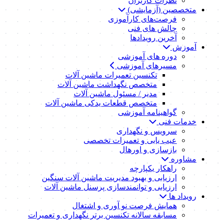
نظرات کاربران
متخصصین (آزمایشی)
فرصت‌های کارآموزی
چالش های فنی
آخرین رویدادها
آموزش
دوره های آموزشی
مسیرهای آموزشی
تکنسین تعمیرات ماشین آلات
متخصص نگهداشت ماشین آلات
مدیر / مسئول ماشین آلات
متخصص قطعات یدکی ماشین آلات
گواهینامه آموزشی
خدمات فنی
سرویس و نگهداری
عیب یابی و تعمیرات تخصصی
بازسازی و اورهال
مشاوره
راهکار یکپارچه
ارزیابی و بهبود مدیریت ماشین آلات سنگین
ارزیابی و توانمندسازی پرسنل ماشین آلات
رویداد ها
همایش فرصت نو آوری و اشتغال
مسابقه سالانه تکنسین برتر نگهداری و تعمیرات