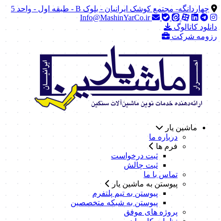
چهاردانگه- مجتمع کوشک ایرانیان - بلوک B - طبقه اول - واحد 5
Info@MashinYarCo.ir
دانلود کاتالوگ
رزومه شرکت
ماشین یار
درباره ما
فرم ها
ثبت درخواست
ثبت چالش
تماس با ما
پیوستن به ماشین یار
پیوستن به تیم پلتفرم
پیوستن به شبکه متخصصین
پروژه های موفق