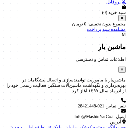
پروفایل
سبد خرید (
0
)
مجموع بدون تخفیف:
0
تومان
مشاهده سبد
پرداخت
M
ماشین یار
اطلاعات تماس و دسترسی
ماشین‌یار با ماموریت توانمندسازی و اتصال پیشگامان در
بهره‌برداری و نگهداشت ماشین‌آلات سنگین فعالیت رسمی خود را
از آذرماه سال ۱۳۹۷ آغاز کرد.
تلفن تماس
021-28421448
ایمیل
Info@MashinYarCo.ir
آدرس
چهاردانگه- مجتمع کوشک ایرانیان - بلوک B - طبقه اول - واحد 5