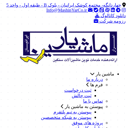
چهاردانگه- مجتمع کوشک ایرانیان - بلوک B - طبقه اول - واحد 5
Info@MashinYarCo.ir
دانلود کاتالوگ
رزومه شرکت
ماشین یار
درباره ما
فرم ها
ثبت درخواست
ثبت چالش
تماس با ما
پیوستن به ماشین یار
پیوستن به تیم پلتفرم
پیوستن به شبکه متخصصین
پروژه های موفق