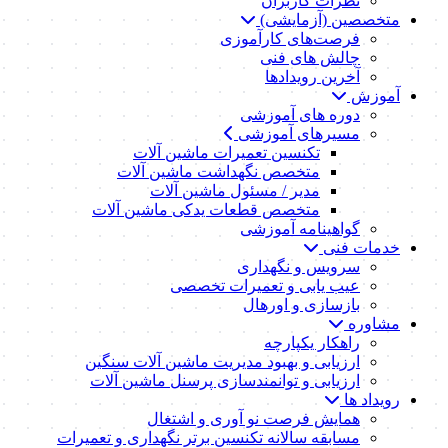
نظرات کاربران
متخصصین (آزمایشی)
فرصت‌های کارآموزی
چالش های فنی
آخرین رویدادها
آموزش
دوره های آموزشی
مسیرهای آموزشی
تکنسین تعمیرات ماشین آلات
متخصص نگهداشت ماشین آلات
مدیر / مسئول ماشین آلات
متخصص قطعات یدکی ماشین آلات
گواهینامه آموزشی
خدمات فنی
سرویس و نگهداری
عیب یابی و تعمیرات تخصصی
بازسازی و اورهال
مشاوره
راهکار یکپارچه
ارزیابی و بهبود مدیریت ماشین آلات سنگین
ارزیابی و توانمندسازی پرسنل ماشین آلات
رویداد ها
همایش فرصت نو آوری و اشتغال
مسابقه سالانه تکنسین برتر نگهداری و تعمیرات