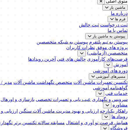
منوی اصلی
ماشین یار
درباره ما
فرم ها
ثبت درخواست
ثبت چالش
تماس با ما
پیوستن به ماشین یار
پیوستن به تیم پلتفرم
پیوستن به شبکه متخصصین
پروژه های موفق
نظرات کاربران
متخصصین (آزمایشی)
فرصت‌های کارآموزی
چالش های فنی
آخرین رویدادها
آموزش
دوره های آموزشی
مسیرهای آموزشی
تکنسین تعمیرات ماشین آلات
متخصص نگهداشت ماشین آلات
مدیر /
گواهینامه آموزشی
خدمات فنی
سرویس و نگهداری
عیب یابی و تعمیرات تخصصی
بازسازی و اورهال
مشاوره
راهکار یکپارچه
ارزیابی و بهبود مدیریت ماشین آلات سنگین
ارزیابی و
رویداد ها
همایش فرصت نو آوری و اشتغال
مسابقه سالانه تکنسین برتر نگهدار
فروشگاه