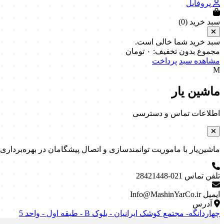
پروفایل
سبد خرید (
0
)
سبد خرید شما خالی است.
مجموع بدون تخفیف:
۰
تومان
مشاهده سبد
پرداخت
M
ماشین یار
اطلاعات تماس و دسترسی
ماشین‌یار با ماموریت توانمندسازی و اتصال پیشگامان در بهره‌برداری و نگه
تلفن تماس
021-28421448
ایمیل
Info@MashinYarCo.ir
آدرس
چهاردانگه- مجتمع کوشک ایرانیان - بلوک B - طبقه اول - واحد 5