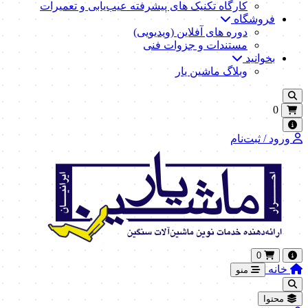
کارگاه تکنیک‌ های پیشرفته عیب‌یابی و تعمیرات
فروشگاه
دوره های آفلاین (ویدیویی)
مستندات و جزوات فنی
بخوانید
وبلاگ ماشین یار
0
ورود / ثبت‌نام
0
خانه
منو
محتوا