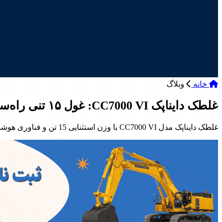
خانه
وبلاگ
غلطک دایناپک CC7000 VI: غول ۱۵ تنی راه‌سازی
غلطک دایناپک مدل CC7000 VI با وزن استثنایی 15 تن و فناوری هوشمند لرزه ای، کیفیت تراکم را بهینه سازی و طول عمر جاده ها را تضمین می کند.