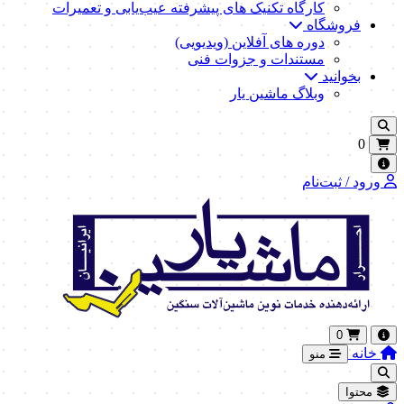
کارگاه تکنیک‌ های پیشرفته عیب‌یابی و تعمیرات
فروشگاه
دوره های آفلاین (ویدیویی)
مستندات و جزوات فنی
بخوانید
وبلاگ ماشین یار
0
ورود / ثبت‌نام
0
خانه
منو
محتوا