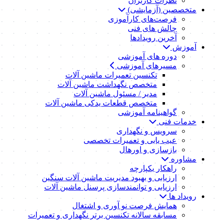
نظرات کاربران
متخصصین (آزمایشی)
فرصت‌های کارآموزی
چالش های فنی
آخرین رویدادها
آموزش
دوره های آموزشی
مسیرهای آموزشی
تکنسین تعمیرات ماشین آلات
متخصص نگهداشت ماشین آلات
مدیر / مسئول ماشین آلات
متخصص قطعات یدکی ماشین آلات
گواهینامه آموزشی
خدمات فنی
سرویس و نگهداری
عیب یابی و تعمیرات تخصصی
بازسازی و اورهال
مشاوره
راهکار یکپارچه
ارزیابی و بهبود مدیریت ماشین آلات سنگین
ارزیابی و توانمندسازی پرسنل ماشین آلات
رویداد ها
همایش فرصت نو آوری و اشتغال
مسابقه سالانه تکنسین برتر نگهداری و تعمیرات