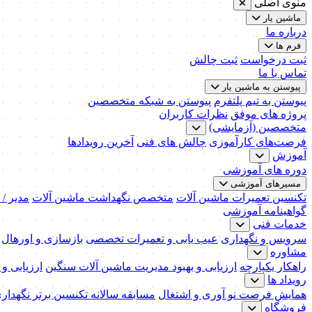
منوی اصلی
ماشین یار
درباره ما
فرم ها
ثبت درخواست
ثبت چالش
تماس با ما
پیوستن به ماشین یار
پیوستن به تیم پلتفرم
پیوستن به شبکه متخصصین
پروژه های موفق
نظرات کاربران
متخصصین (آزمایشی)
فرصت‌های کارآموزی
چالش های فنی
آخرین رویدادها
آموزش
دوره های آموزشی
مسیرهای آموزشی
تکنسین تعمیرات ماشین آلات
متخصص نگهداشت ماشین آلات
مدیر /
گواهینامه آموزشی
خدمات فنی
سرویس و نگهداری
عیب یابی و تعمیرات تخصصی
بازسازی و اورهال
مشاوره
راهکار یکپارچه
ارزیابی و بهبود مدیریت ماشین آلات سنگین
ارزیابی و
رویداد ها
همایش فرصت نو آوری و اشتغال
مسابقه سالانه تکنسین برتر نگهدار
فروشگاه