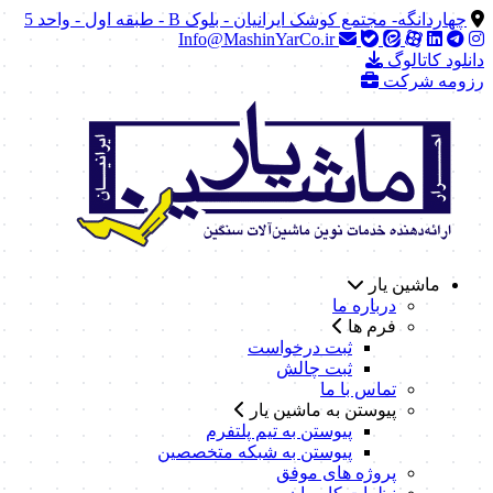
چهاردانگه- مجتمع کوشک ایرانیان - بلوک B - طبقه اول - واحد 5
Info@MashinYarCo.ir
دانلود کاتالوگ
رزومه شرکت
ماشین یار
درباره ما
فرم ها
ثبت درخواست
ثبت چالش
تماس با ما
پیوستن به ماشین یار
پیوستن به تیم پلتفرم
پیوستن به شبکه متخصصین
پروژه های موفق