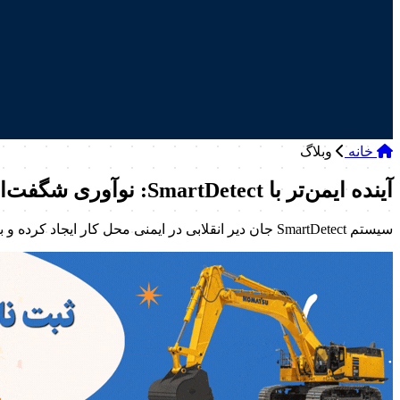
خانه
وبلاگ
آینده ایمن‌تر با SmartDetect: نوآوری شگفت‌انگیز جان دیر
سیستم SmartDetect جان دیر انقلابی در ایمنی محل کار ایجاد کرده و با ترکیب هوش مصنوعی و فناوری پیشرفته، خطرات را شناسایی و از حوادث جلوگیری می‌کند.