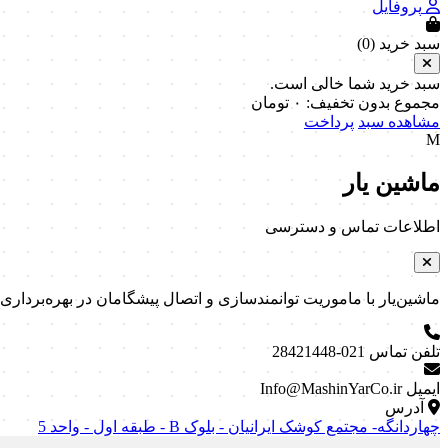
پروفایل
سبد خرید (
0
)
سبد خرید شما خالی است.
مجموع بدون تخفیف:
۰
تومان
مشاهده سبد
پرداخت
M
ماشین یار
اطلاعات تماس و دسترسی
ماشین‌یار با ماموریت توانمندسازی و اتصال پیشگامان در بهره‌برداری و نگه
تلفن تماس
021-28421448
ایمیل
Info@MashinYarCo.ir
آدرس
چهاردانگه- مجتمع کوشک ایرانیان - بلوک B - طبقه اول - واحد 5