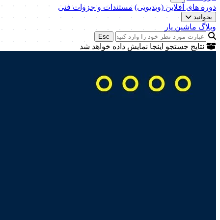
دوره های آفلاین (ویدیویی)
مستندات و جزوات فنی
بخوانید
وبلاگ ماشین یار
Esc
نتایج جستجو اینجا نمایش داده خواهد شد