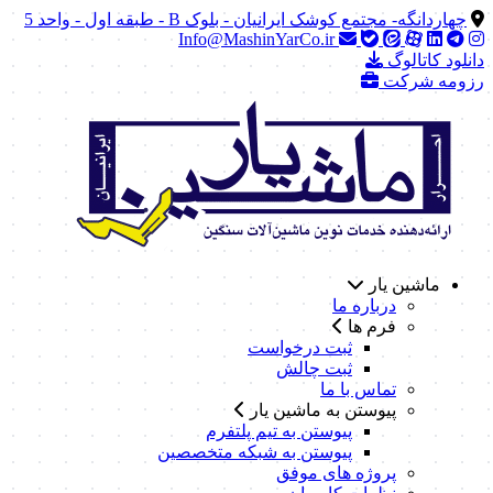
چهاردانگه- مجتمع کوشک ایرانیان - بلوک B - طبقه اول - واحد 5
Info@MashinYarCo.ir
دانلود کاتالوگ
رزومه شرکت
ماشین یار
درباره ما
فرم ها
ثبت درخواست
ثبت چالش
تماس با ما
پیوستن به ماشین یار
پیوستن به تیم پلتفرم
پیوستن به شبکه متخصصین
پروژه های موفق