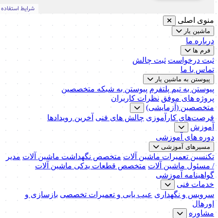
منوی اصلی
ماشین یار
درباره ما
فرم ها
ثبت درخواست
ثبت چالش
تماس با ما
پیوستن به ماشین یار
پیوستن به تیم پلتفرم
پیوستن به شبکه متخصصین
پروژه های موفق
نظرات کاربران
متخصصین (آزمایشی)
فرصت‌های کارآموزی
چالش های فنی
آخرین رویدادها
آموزش
دوره های آموزشی
مسیرهای آموزشی
تکنسین تعمیرات ماشین آلات
متخصص نگهداشت ماشین آلات
مدیر
/ مسئول ماشین آلات
متخصص قطعات یدکی ماشین آلات
گواهینامه آموزشی
خدمات فنی
سرویس و نگهداری
عیب یابی و تعمیرات تخصصی
بازسازی و
اورهال
مشاوره