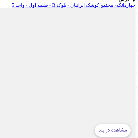
چهاردانگه- مجتمع کوشک ایرانیان - بلوک B - طبقه اول - واحد 5