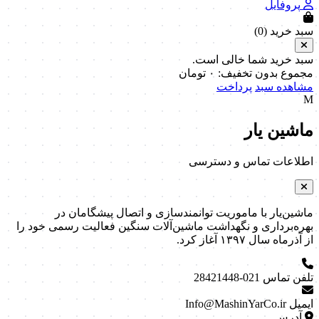
پروفایل
سبد خرید (
0
)
سبد خرید شما خالی است.
مجموع بدون تخفیف:
۰
تومان
مشاهده سبد
پرداخت
M
ماشین یار
اطلاعات تماس و دسترسی
ماشین‌یار با ماموریت توانمندسازی و اتصال پیشگامان در
بهره‌برداری و نگهداشت ماشین‌آلات سنگین فعالیت رسمی خود را
از آذرماه سال ۱۳۹۷ آغاز کرد.
تلفن تماس
021-28421448
ایمیل
Info@MashinYarCo.ir
آدرس