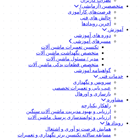
نظرات کاربران
متخصصین (آزمایشی)
فرصت‌های کارآموزی
چالش های فنی
آخرین رویدادها
آموزش
دوره های آموزشی
مسیرهای آموزشی
تکنسین تعمیرات ماشین آلات
متخصص نگهداشت ماشین آلات
مدیر / مسئول ماشین آلات
متخصص قطعات یدکی ماشین آلات
گواهینامه آموزشی
خدمات فنی
سرویس و نگهداری
عیب یابی و تعمیرات تخصصی
بازسازی و اورهال
مشاوره
راهکار یکپارچه
ارزیابی و بهبود مدیریت ماشین آلات سنگین
ارزیابی و توانمندسازی پرسنل ماشین آلات
رویداد ها
همایش فرصت نو آوری و اشتغال
مسابقه سالانه تکنسین برتر نگهداری و تعمیرات