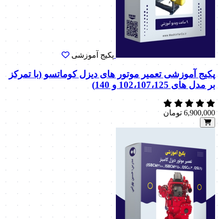
پکیج آموزشی
پکیج آموزشی تعمیر موتور های دیزل کوماتسو (با تمرکز
بر مدل های 102،107،125 و 140)
6,900,000
تومان