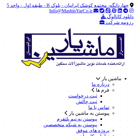
چهاردانگه- مجتمع کوشک ایرانیان - بلوک B - طبقه اول - واحد 5
Info@MashinYarCo.ir
دانلود کاتالوگ
رزومه شرکت
ماشین یار
درباره ما
فرم ها
ثبت درخواست
ثبت چالش
تماس با ما
پیوستن به ماشین یار
پیوستن به تیم پلتفرم
پیوستن به شبکه متخصصین
پروژه های موفق