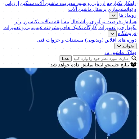
راهکار یکپارچه
ارزیابی و بهبود مدیریت ماشین آلات سنگین
ارزیابی
و توانمندسازی پرسنل ماشین آلات
رویداد ها
همایش فرصت نو آوری و اشتغال
مسابقه سالانه تکنسین برتر
نگهداری و تعمیرات
کارگاه تکنیک‌ های پیشرفته عیب‌یابی و تعمیرات
فروشگاه
دوره های آفلاین (ویدیویی)
مستندات و جزوات فنی
بخوانید
وبلاگ ماشین یار
Esc
نتایج جستجو اینجا نمایش داده خواهد شد