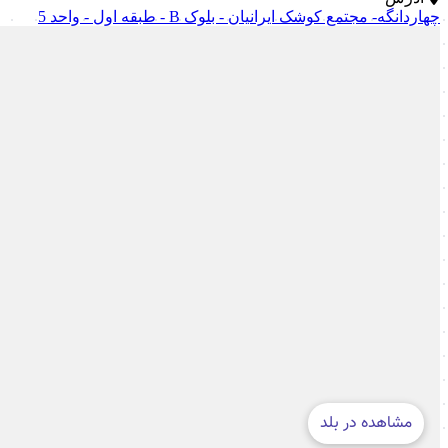
چهاردانگه- مجتمع کوشک ایرانیان - بلوک B - طبقه اول - واحد 5