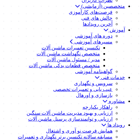
نظرات کاربران
متخصصین (آزمایشی)
فرصت‌های کارآموزی
چالش های فنی
آخرین رویدادها
آموزش
دوره های آموزشی
مسیرهای آموزشی
تکنسین تعمیرات ماشین آلات
متخصص نگهداشت ماشین آلات
مدیر / مسئول ماشین آلات
متخصص قطعات یدکی ماشین آلات
گواهینامه آموزشی
خدمات فنی
سرویس و نگهداری
عیب یابی و تعمیرات تخصصی
بازسازی و اورهال
مشاوره
راهکار یکپارچه
ارزیابی و بهبود مدیریت ماشین آلات سنگین
ارزیابی و توانمندسازی پرسنل ماشین آلات
رویداد ها
همایش فرصت نو آوری و اشتغال
مسابقه سالانه تکنسین برتر نگهداری و تعمیرات