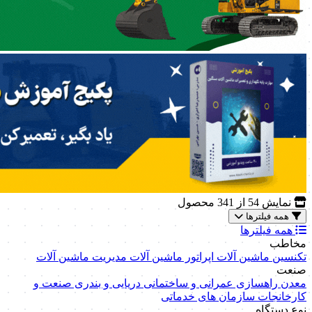
نمایش
54
از 341 محصول
همه فیلترها
همه فیلترها
مخاطب
تکنسین ماشین آلات
اپراتور ماشین آلات
مدیریت ماشین آلات
صنعت
معدن
راهسازی
عمرانی و ساختمانی
دریایی و بندری
صنعت و
کارخانجات
سازمان های خدماتی
نوع دستگاه