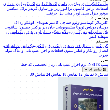
بیل مکانیکی
لودر
بولدوزر
دامپتراک
غلتک
لیفتراک
بکهو لودر
حفاری
آسفالت تراش
کامیون
تراکتور
ژنراتور
شاول
گریدر
تراک میکسر
موتور دیزل
مینی لودر
مینی بیل
جرثقیل
برند سازنده
کاترپیلار
کوماتسو
ولوو
هیتاچی
کامینز
هیوندای
کوبلکو
زد اف
دوسان
دویتس
تویوتا
میتسوبوشی
جان دیر
پرکینز
چمپیون
شانتویی
بلاز
سانی
ایتن
تیرکس
زوملاین
هپکو
یانمار
لیبهر
هیدرومک
ایسوزو
نیوهلند
کیس
سیستم
گیربکس و انتقال قدرت
هیدرولیک
برق و الکترونیک
اینترنت اشیاء و
اتصال
روانکار و فیلتراسیون
قطعات و اجزا
عیب یابی و دیاگ
مولد
قدرت
سایر
پمپ
INSITE
نرم افزار عیب یابی
زبان تخصصی
کد خطا
نمایش 54
نمایش 6
نمایش 12
نمایش 18
نمایش 24
نمایش 30