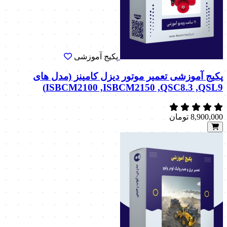
پکیج آموزشی
پکیج آموزشی تعمیر موتور دیزل کامینز (مدل های
ISBCM2100 ,ISBCM2150 ,QSC8.3 ,QSL9)
8,900,000
تومان