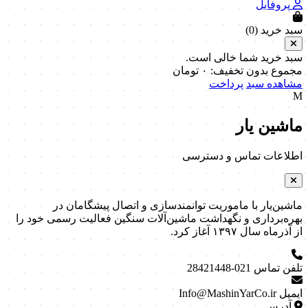
پروفایل
سبد خرید (
0
)
سبد خرید شما خالی است.
مجموع بدون تخفیف:
۰
تومان
مشاهده سبد
پرداخت
M
ماشین یار
اطلاعات تماس و دسترسی
ماشین‌یار با ماموریت توانمندسازی و اتصال پیشگامان در
بهره‌برداری و نگهداشت ماشین‌آلات سنگین فعالیت رسمی خود را
از آذرماه سال ۱۳۹۷ آغاز کرد.
تلفن تماس
021-28421448
ایمیل
Info@MashinYarCo.ir
آدرس