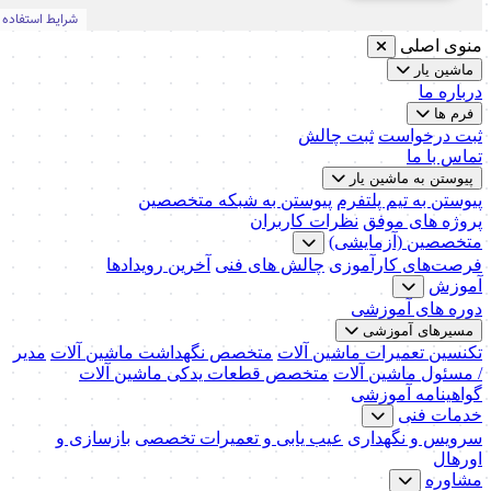
منوی اصلی
ماشین یار
درباره ما
فرم ها
ثبت درخواست
ثبت چالش
تماس با ما
پیوستن به ماشین یار
پیوستن به تیم پلتفرم
پیوستن به شبکه متخصصین
پروژه های موفق
نظرات کاربران
متخصصین (آزمایشی)
فرصت‌های کارآموزی
چالش های فنی
آخرین رویدادها
آموزش
دوره های آموزشی
مسیرهای آموزشی
تکنسین تعمیرات ماشین آلات
متخصص نگهداشت ماشین آلات
مدیر
/ مسئول ماشین آلات
متخصص قطعات یدکی ماشین آلات
گواهینامه آموزشی
خدمات فنی
سرویس و نگهداری
عیب یابی و تعمیرات تخصصی
بازسازی و
اورهال
مشاوره