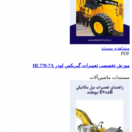
مشاهده مستند
PDF
موزش تخصصی تعمیرات گیربکس لودر HL770-7A
مستندات ماشین‌آلات