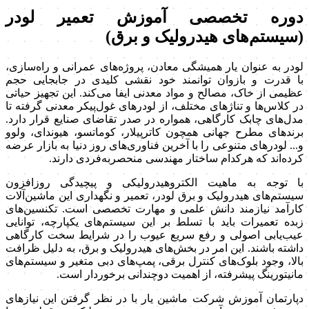
دوره تخصصی آموزش تعمیر لودر
(سیستم‌های هیدرولیک و برق)
لودر به عنوان یار همیشگی معادن، پروژه‌های عمرانی و راه‌سازی،
با قدرت و بازوان توانمند خود نقشی کلیدی در جابجایی حجم
عظیمی از خاک، مصالح و مواد معدنی ایفا می‌کند. این تجهیز حیاتی
در کلاس‌ها و تناژهای مختلف، از لودرهای غول‌پیکر معدنی گرفته تا
مدل‌های چابک کارگاهی، همواره در صدر تقاضای صنایع قرار دارد.
برندهای مطرح جهانی همچون کاترپیلار، کوماتسو، هیوندای، ولوو
و... لودرهای متنوعی را با آخرین فناوری‌های روز دنیا به بازار عرضه
کرده‌اند که هرکدام ساختار مهندسی منحصربه‌فردی دارند.
با توجه به ماهیت الکتروهیدرولیکی و پیچیدگی روزافزون
سیستم‌های هیدرولیک و برق لودر، تعمیر و نگهداری این ماشین‌آلات
کارآمد نیازمند دانش علمی و مهارت تخصصی است. تکنسین‌های
زبده تعمیرات باید با تسلط بر این سیستم‌های یکپارچه، توانایی
عیب‌یابی اصولی و رفع سریع عیوب را در شرایط سخت کارگاهی
داشته باشند. این امر در بخش‌های هیدرولیک و برق، به دلیل ظرافت
بالا، وجود بلوک‌های کنترل برقی، پمپ‌های دبی متغیر و سیستم‌های
مانیتورینگ پیشرفته، از اهمیت دوچندانی برخوردار است.
دپارتمان آموزش شرکت ماشین‌ یار با در نظر گرفتن این نیازهای