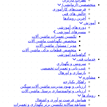
نظرات کاربران
متخصصین (آزمایشی)
فرصت‌های کارآموزی
چالش های فنی
آخرین رویدادها
آموزش
دوره های آموزشی
مسیرهای آموزشی
تکنسین تعمیرات ماشین آلات
متخصص نگهداشت ماشین آلات
مدیر / مسئول ماشین آلات
متخصص قطعات یدکی ماشین آلات
گواهینامه آموزشی
خدمات فنی
سرویس و نگهداری
عیب یابی و تعمیرات تخصصی
بازسازی و اورهال
مشاوره
راهکار یکپارچه
ارزیابی و بهبود مدیریت ماشین آلات سنگین
ارزیابی و توانمندسازی پرسنل ماشین آلات
رویداد ها
همایش فرصت نو آوری و اشتغال
مسابقه سالانه تکنسین برتر نگهداری و تعمیرات