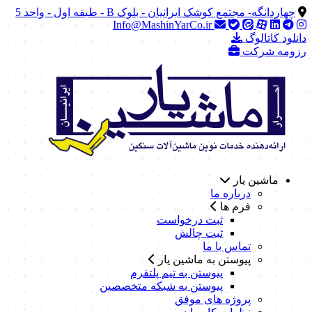
چهاردانگه- مجتمع کوشک ایرانیان - بلوک B - طبقه اول - واحد 5
Info@MashinYarCo.ir
دانلود کاتالوگ
رزومه شرکت
ماشین یار
درباره ما
فرم ها
ثبت درخواست
ثبت چالش
تماس با ما
پیوستن به ماشین یار
پیوستن به تیم پلتفرم
پیوستن به شبکه متخصصین
پروژه های موفق