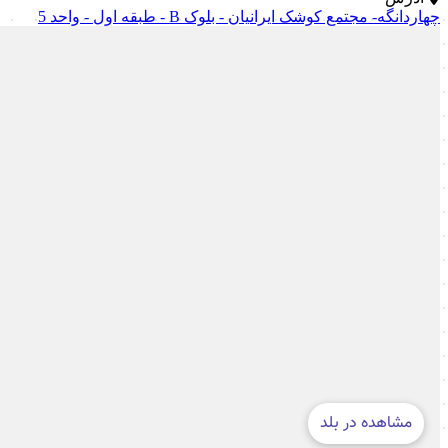
چهاردانگه- مجتمع کوشک ایرانیان - بلوک B - طبقه اول - واحد 5