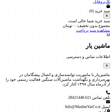
پروفایل
سبد خرید (
0
)
سبد خرید شما خالی است.
مجموع بدون تخفیف:
۰
تومان
مشاهده سبد
پرداخت
M
ماشین یار
اطلاعات تماس و دسترسی
ماشین‌یار با ماموریت توانمندسازی و اتصال پیشگامان در
بهره‌برداری و نگهداشت ماشین‌آلات سنگین فعالیت رسمی خود را
از آذرماه سال ۱۳۹۷ آغاز کرد.
تلفن تماس
021-28421448
ایمیل
Info@MashinYarCo.ir
آدرس