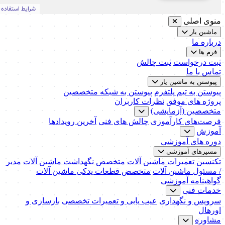
منوی اصلی
ماشین یار
درباره ما
فرم ها
ثبت درخواست
ثبت چالش
تماس با ما
پیوستن به ماشین یار
پیوستن به تیم پلتفرم
پیوستن به شبکه متخصصین
پروژه های موفق
نظرات کاربران
متخصصین (آزمایشی)
فرصت‌های کارآموزی
چالش های فنی
آخرین رویدادها
آموزش
دوره های آموزشی
مسیرهای آموزشی
تکنسین تعمیرات ماشین آلات
متخصص نگهداشت ماشین آلات
مدیر
/ مسئول ماشین آلات
متخصص قطعات یدکی ماشین آلات
گواهینامه آموزشی
خدمات فنی
سرویس و نگهداری
عیب یابی و تعمیرات تخصصی
بازسازی و
اورهال
مشاوره