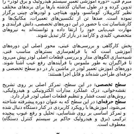
مبرم فنی، «دوره آموزشی تعمیر سیستم هیدرولیک و برق لودر» را
تدوین کرده و در طول سالیان گذشته بارها برای برندهای مختلف
نظیر کاترپیلار، کوماتسو، ولوو، هیتاچی و لودرهای چینی برگزار
نموده است. صدها تن از تکنسین‌های تعمیرات، مکانیک‌ها و
کارشناسان نت با حضور در این دوره‌های تخصصی، دانش فرآیندی و
مهارت عیب‌یابی خود را ارتقا داده و توانسته‌اند به نیروهای
متخصص، کلیدی و کارآمد در بازار کار تبدیل شوند.
بخش کارگاهی و بررسی‌های عینی، محور اصلی این دوره‌های
آموزشی است که با فراهم‌سازی بسترهای مناسب فنی،
شبیه‌سازی الگوهای مدار و بررسی قطعات اصلی لودر پیش می‌رود
تا فراگیران به طور ملموس با فرآیندهای رفع عیب آشنا شوند.
دوره‌های آموزش تعمیر لودر در ماشین‌ یار در دو سطح تخصصی و
حرفه‌ای طراحی شده‌اند و قابل اجرا هستند:
سطح تخصصی:
در این سطح، تمرکز اصلی بر روی تشریح
نقشه‌خوانی، درک عملکرد مدارات الکترونیکی و هیدرولیکی،
روش‌های تست فشار و تنظیم قطعات اصلی لودر قرار دارد.
سطح حرفه‌ای:
در این سطح که به عنوان دوره پیشرفته شناخته
می‌شود، آموزش‌ها با رویکرد کاربردی در کنار دستگاه دنبال شده
و تمرکز اساسی بر روی شناسایی، تحلیل و رفع عیوب پیچیده
ترکیبی (برق و هیدرولیک حاکم بر سیستم کنترل دستگاه)
معطوف است.