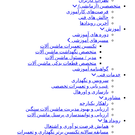
نظرات کاربران
متخصصین (آزمایشی)
فرصت‌های کارآموزی
چالش های فنی
آخرین رویدادها
آموزش
دوره های آموزشی
مسیرهای آموزشی
تکنسین تعمیرات ماشین آلات
متخصص نگهداشت ماشین آلات
مدیر / مسئول ماشین آلات
متخصص قطعات یدکی ماشین آلات
گواهینامه آموزشی
خدمات فنی
سرویس و نگهداری
عیب یابی و تعمیرات تخصصی
بازسازی و اورهال
مشاوره
راهکار یکپارچه
ارزیابی و بهبود مدیریت ماشین آلات سنگین
ارزیابی و توانمندسازی پرسنل ماشین آلات
رویداد ها
همایش فرصت نو آوری و اشتغال
مسابقه سالانه تکنسین برتر نگهداری و تعمیرات