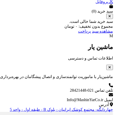
پروفایل
سبد خرید (
0
)
سبد خرید شما خالی است.
مجموع بدون تخفیف:
۰
تومان
مشاهده سبد
پرداخت
M
ماشین یار
اطلاعات تماس و دسترسی
ماشین‌یار با ماموریت توانمندسازی و اتصال پیشگامان در بهره‌برداری و نگه
تلفن تماس
021-28421448
ایمیل
Info@MashinYarCo.ir
آدرس
چهاردانگه- مجتمع کوشک ایرانیان - بلوک B - طبقه اول - واحد 5