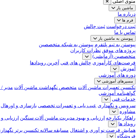
منوی اصلی
ماشین یار
درباره ما
فرم ها
ثبت درخواست
ثبت چالش
تماس با ما
پیوستن به ماشین یار
پیوستن به تیم پلتفرم
پیوستن به شبکه متخصصین
پروژه های موفق
نظرات کاربران
متخصصین (آزمایشی)
فرصت‌های کارآموزی
چالش های فنی
آخرین رویدادها
آموزش
دوره های آموزشی
مسیرهای آموزشی
تکنسین تعمیرات ماشین آلات
متخصص نگهداشت ماشین آلات
مدیر /
گواهینامه آموزشی
خدمات فنی
سرویس و نگهداری
عیب یابی و تعمیرات تخصصی
بازسازی و اورهال
مشاوره
راهکار یکپارچه
ارزیابی و بهبود مدیریت ماشین آلات سنگین
ارزیابی و
رویداد ها
همایش فرصت نو آوری و اشتغال
مسابقه سالانه تکنسین برتر نگهدار
فروشگاه