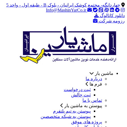
چهاردانگه- مجتمع کوشک ایرانیان - بلوک B - طبقه اول - واحد 5
Info@MashinYarCo.ir
دانلود کاتالوگ
رزومه شرکت
ماشین یار
درباره ما
فرم ها
ثبت درخواست
ثبت چالش
تماس با ما
پیوستن به ماشین یار
پیوستن به تیم پلتفرم
پیوستن به شبکه متخصصین
پروژه های موفق