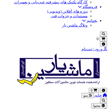
کارگاه تکنیک‌ های پیشرفته عیب‌یابی و تعمیرات
فروشگاه
دوره های آفلاین (ویدیویی)
مستندات و جزوات فنی
بخوانید
وبلاگ ماشین یار
0
ورود / ثبت‌نام
0
خانه
منو
محتوا