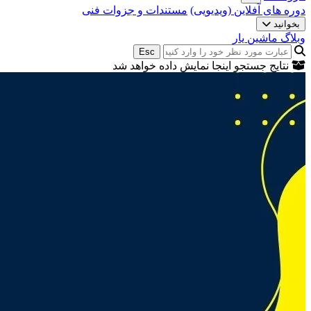
دوره های آفلاین (ویدیویی)
مستندات و جزوات فنی
بخوانید
وبلاگ ماشین یار
Esc
نتایج جستجو اینجا نمایش داده خواهد شد