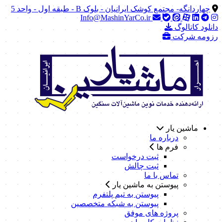
چهاردانگه- مجتمع کوشک ایرانیان - بلوک B - طبقه اول - واحد 5
Info@MashinYarCo.ir
دانلود کاتالوگ
رزومه شرکت
ماشین یار
درباره ما
فرم ها
ثبت درخواست
ثبت چالش
تماس با ما
پیوستن به ماشین یار
پیوستن به تیم پلتفرم
پیوستن به شبکه متخصصین
پروژه های موفق