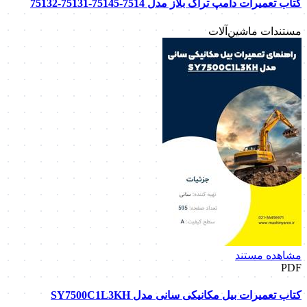
کتاب تعمیرات دامپ تراک بلاز مدل 7514-75145-75131-75132
مستندات ماشین‌آلات
مشاهده مستند
PDF
کتاب تعمیرات بیل مکانیکی سانی مدل SY7500C1L3KH