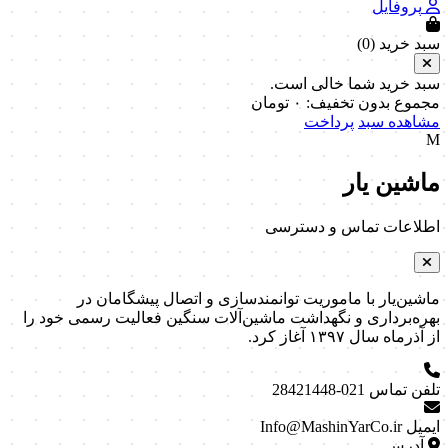
پروفایل
سبد خرید (
0
)
سبد خرید شما خالی است.
مجموع بدون تخفیف:
۰
تومان
مشاهده سبد
پرداخت
M
ماشین یار
اطلاعات تماس و دسترسی
ماشین‌یار با ماموریت توانمندسازی و اتصال پیشگامان در
بهره‌برداری و نگهداشت ماشین‌آلات سنگین فعالیت رسمی خود را
از آذرماه سال ۱۳۹۷ آغاز کرد.
تلفن تماس
021-28421448
ایمیل
Info@MashinYarCo.ir
آدرس