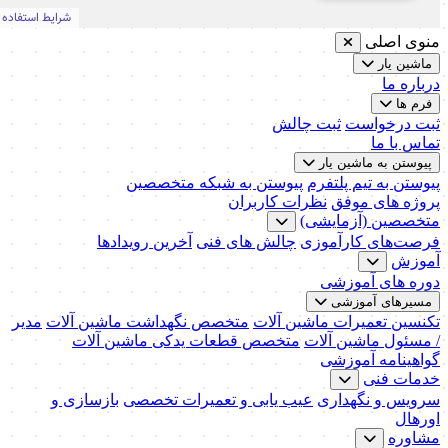
منوی اصلی
ماشین یار
درباره ما
فرم ها
ثبت درخواست
ثبت چالش
تماس با ما
پیوستن به ماشین یار
پیوستن به تیم پلتفرم
پیوستن به شبکه متخصصین
پروژه های موفق
نظرات کاربران
متخصصین (آزمایشی)
فرصت‌های کارآموزی
چالش های فنی
آخرین رویدادها
آموزش
دوره های آموزشی
مسیرهای آموزشی
تکنسین تعمیرات ماشین آلات
متخصص نگهداشت ماشین آلات
مدیر
/ مسئول ماشین آلات
متخصص قطعات یدکی ماشین آلات
گواهینامه آموزشی
خدمات فنی
سرویس و نگهداری
عیب یابی و تعمیرات تخصصی
بازسازی و
اورهال
مشاوره