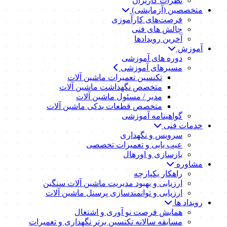
نظرات کاربران
متخصصین (آزمایشی)
فرصت‌های کارآموزی
چالش های فنی
آخرین رویدادها
آموزش
دوره های آموزشی
مسیرهای آموزشی
تکنسین تعمیرات ماشین آلات
متخصص نگهداشت ماشین آلات
مدیر / مسئول ماشین آلات
متخصص قطعات یدکی ماشین آلات
گواهینامه آموزشی
خدمات فنی
سرویس و نگهداری
عیب یابی و تعمیرات تخصصی
بازسازی و اورهال
مشاوره
راهکار یکپارچه
ارزیابی و بهبود مدیریت ماشین آلات سنگین
ارزیابی و توانمندسازی پرسنل ماشین آلات
رویداد ها
همایش فرصت نو آوری و اشتغال
مسابقه سالانه تکنسین برتر نگهداری و تعمیرات