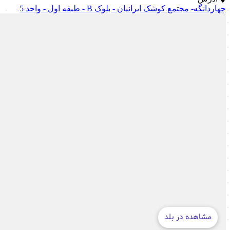
چهاردانگه- مجتمع کوشک ایرانیان - بلوک B - طبقه اول - واحد 5