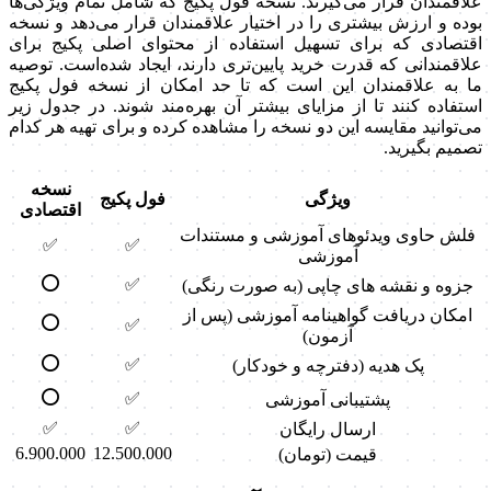
علاقمندان قرار می‌گیرند. نسخه فول پکیج که شامل تمام ویژگی‌ها
بوده و ارزش بیشتری را در اختیار علاقمندان قرار می‌دهد و نسخه
اقتصادی که برای تسهیل استفاده از محتوای اصلی پکیج برای
علاقمندانی که قدرت خرید پایین‌تری دارند، ایجاد شده‌است. توصیه
ما به علاقمندان این است که تا حد امکان از نسخه فول پکیج
استفاده کنند تا از مزایای بیشتر آن بهره‌مند شوند. در جدول زیر
می‌توانید مقایسه این دو نسخه را مشاهده کرده و برای تهیه هر کدام
تصمیم بگیرید.
نسخه
ویژگی
فول پکیج
اقتصادی
فلش حاوی ویدئوهای آموزشی و مستندات
✅
✅
آموزشی
⭕
✅
جزوه و نقشه های چاپی (به صورت رنگی)
امکان دریافت گواهینامه آموزشی (پس از
⭕
✅
آزمون)
⭕
✅
پک هدیه (دفترچه و خودکار)
⭕
✅
پشتیبانی آموزشی
✅
✅
ارسال رایگان
6.900.000
12.500.000
قیمت (تومان)