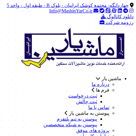
چهاردانگه- مجتمع کوشک ایرانیان - بلوک B - طبقه اول - واحد 5
Info@MashinYarCo.ir
دانلود کاتالوگ
رزومه شرکت
ماشین یار
درباره ما
فرم ها
ثبت درخواست
ثبت چالش
تماس با ما
پیوستن به ماشین یار
پیوستن به تیم پلتفرم
پیوستن به شبکه متخصصین
پروژه های موفق