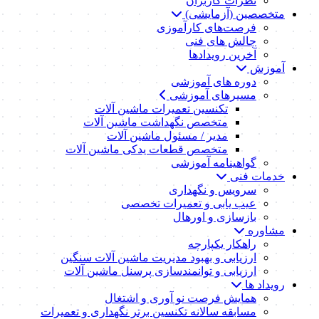
نظرات کاربران
متخصصین (آزمایشی)
فرصت‌های کارآموزی
چالش های فنی
آخرین رویدادها
آموزش
دوره های آموزشی
مسیرهای آموزشی
تکنسین تعمیرات ماشین آلات
متخصص نگهداشت ماشین آلات
مدیر / مسئول ماشین آلات
متخصص قطعات یدکی ماشین آلات
گواهینامه آموزشی
خدمات فنی
سرویس و نگهداری
عیب یابی و تعمیرات تخصصی
بازسازی و اورهال
مشاوره
راهکار یکپارچه
ارزیابی و بهبود مدیریت ماشین آلات سنگین
ارزیابی و توانمندسازی پرسنل ماشین آلات
رویداد ها
همایش فرصت نو آوری و اشتغال
مسابقه سالانه تکنسین برتر نگهداری و تعمیرات