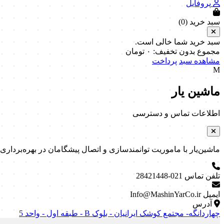
پروفایل
سبد خرید (
0
)
سبد خرید شما خالی است.
مجموع بدون تخفیف:
۰
تومان
مشاهده سبد
پرداخت
M
ماشین یار
اطلاعات تماس و دسترسی
ماشین‌یار با ماموریت توانمندسازی و اتصال پیشگامان در بهره‌برداری و نگه
تلفن تماس
021-28421448
ایمیل
Info@MashinYarCo.ir
آدرس
چهاردانگه- مجتمع کوشک ایرانیان - بلوک B - طبقه اول - واحد 5