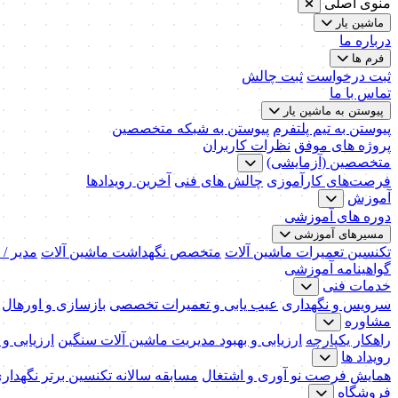
منوی اصلی
ماشین یار
درباره ما
فرم ها
ثبت درخواست
ثبت چالش
تماس با ما
پیوستن به ماشین یار
پیوستن به تیم پلتفرم
پیوستن به شبکه متخصصین
پروژه های موفق
نظرات کاربران
متخصصین (آزمایشی)
فرصت‌های کارآموزی
چالش های فنی
آخرین رویدادها
آموزش
دوره های آموزشی
مسیرهای آموزشی
تکنسین تعمیرات ماشین آلات
متخصص نگهداشت ماشین آلات
مدیر /
گواهینامه آموزشی
خدمات فنی
سرویس و نگهداری
عیب یابی و تعمیرات تخصصی
بازسازی و اورهال
مشاوره
راهکار یکپارچه
ارزیابی و بهبود مدیریت ماشین آلات سنگین
ارزیابی و
رویداد ها
همایش فرصت نو آوری و اشتغال
مسابقه سالانه تکنسین برتر نگهدار
فروشگاه