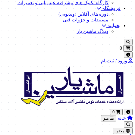
کارگاه تکنیک‌ های پیشرفته عیب‌یابی و تعمیرات
فروشگاه
دوره های آفلاین (ویدیویی)
مستندات و جزوات فنی
بخوانید
وبلاگ ماشین یار
0
ورود / ثبت‌نام
0
خانه
منو
محتوا