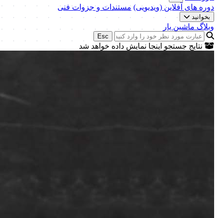
دوره های آفلاین (ویدیویی)
مستندات و جزوات فنی
بخوانید
وبلاگ ماشین یار
Esc
نتایج جستجو اینجا نمایش داده خواهد شد