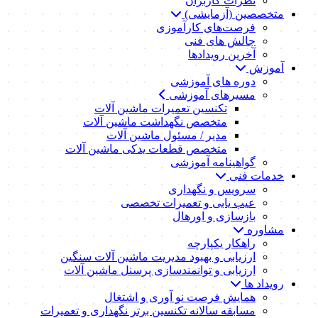
نظرات کاربران
متخصصین (آزمایشی)
فرصت‌های کارآموزی
چالش های فنی
آخرین رویدادها
آموزش
دوره های آموزشی
مسیرهای آموزشی
تکنسین تعمیرات ماشین آلات
متخصص نگهداشت ماشین آلات
مدیر / مسئول ماشین آلات
متخصص قطعات یدکی ماشین آلات
گواهینامه آموزشی
خدمات فنی
سرویس و نگهداری
عیب یابی و تعمیرات تخصصی
بازسازی و اورهال
مشاوره
راهکار یکپارچه
ارزیابی و بهبود مدیریت ماشین آلات سنگین
ارزیابی و توانمندسازی پرسنل ماشین آلات
رویداد ها
همایش فرصت نو آوری و اشتغال
مسابقه سالانه تکنسین برتر نگهداری و تعمیرات