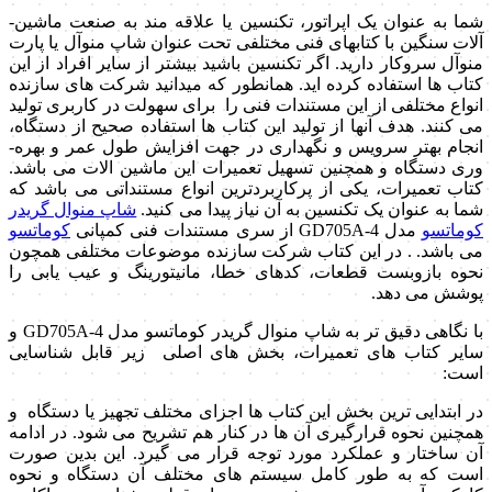
شما به عنوان یک اپراتور، تکنسین یا علاقه­ مند به صنعت ماشین­
آلات سنگین با کتاب­های فنی مختلفی تحت عنوان شاپ منوآل یا پارت
منوآل سروکار دارید. اگر تکنسین باشید بیشتر از سایر افراد از این
کتاب­ ها استفاده کرده ­اید. همانطور که می­دانید شرکت­ های سازنده
انواع مختلفی از این مستندات فنی را برای سهولت در کاربری تولید
می­ کنند. هدف آن­ها از تولید این کتاب­ ها استفاده صحیح از دستگاه،
انجام بهتر سرویس و نگهداری در جهت افزایش طول عمر و بهره­
وری دستگاه و همچنین تسهیل تعمیرات این ماشین­ الات می­ باشد.
کتاب تعمیرات، یکی از پرکاربردترین انواع مستنداتی می­ باشد که
شما به عنوان یک تکنسین به آن نیاز پیدا می­ کنید.
شاپ منوال گریدر
کوماتسو
مدل GD705A-4 از سری مستندات فنی کمپانی
کوماتسو
می­ باشد. . در این کتاب­ شرکت سازنده موضوعات مختلفی همچون
نحوه بازوبست قطعات، کدهای خطا، مانیتورینگ و عیب­ یابی را
پوشش می­ دهد.
با نگاهی دقیق تر به شاپ منوال گریدر کوماتسو مدل GD705A-4 و
سایر کتاب های تعمیرات، بخش های اصلی زیر قابل شناسایی
است:
در ابتدایی ترین بخش این کتاب ها اجزای مختلف تجهیز یا دستگاه و
همچنین نحوه قرارگیری آن ها در کنار هم تشریح می شود. در ادامه
آن ساختار و عملکرد مورد توجه قرار می گیرد. این بدین صورت
است که به طور کامل سیستم های مختلف آن دستگاه و نحوه