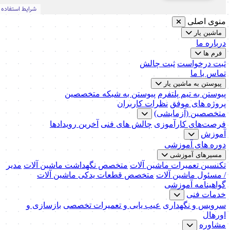
منوی اصلی
ماشین یار
درباره ما
فرم ها
ثبت درخواست
ثبت چالش
تماس با ما
پیوستن به ماشین یار
پیوستن به تیم پلتفرم
پیوستن به شبکه متخصصین
پروژه های موفق
نظرات کاربران
متخصصین (آزمایشی)
فرصت‌های کارآموزی
چالش های فنی
آخرین رویدادها
آموزش
دوره های آموزشی
مسیرهای آموزشی
تکنسین تعمیرات ماشین آلات
متخصص نگهداشت ماشین آلات
مدیر
/ مسئول ماشین آلات
متخصص قطعات یدکی ماشین آلات
گواهینامه آموزشی
خدمات فنی
سرویس و نگهداری
عیب یابی و تعمیرات تخصصی
بازسازی و
اورهال
مشاوره