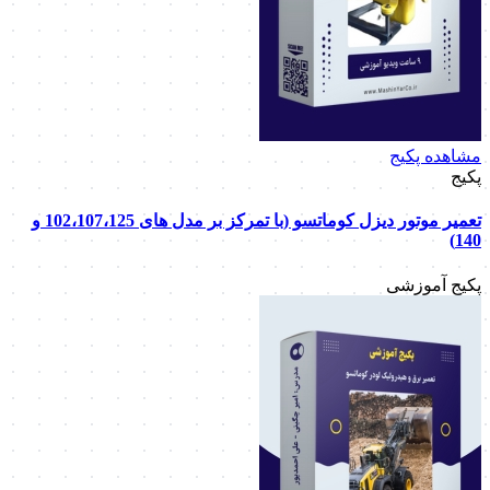
مشاهده پکیج
پکیج
تعمیر موتور دیزل کوماتسو (با تمرکز بر مدل های 102،107،125 و
140)
پکیج آموزشی