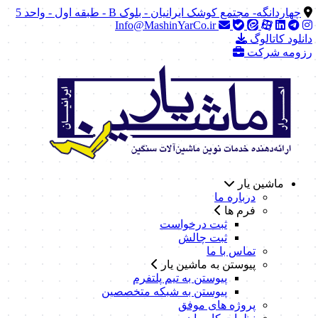
چهاردانگه- مجتمع کوشک ایرانیان - بلوک B - طبقه اول - واحد 5
Info@MashinYarCo.ir
دانلود کاتالوگ
رزومه شرکت
ماشین یار
درباره ما
فرم ها
ثبت درخواست
ثبت چالش
تماس با ما
پیوستن به ماشین یار
پیوستن به تیم پلتفرم
پیوستن به شبکه متخصصین
پروژه های موفق