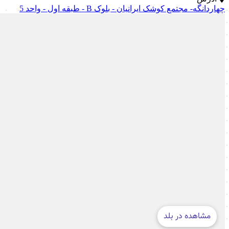
چهاردانگه- مجتمع کوشک ایرانیان - بلوک B - طبقه اول - واحد 5