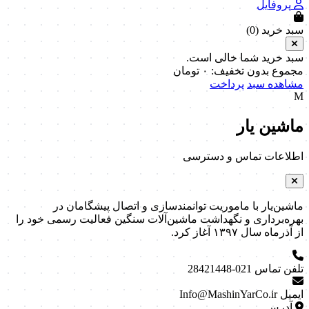
پروفایل
سبد خرید (
0
)
سبد خرید شما خالی است.
مجموع بدون تخفیف:
۰
تومان
مشاهده سبد
پرداخت
M
ماشین یار
اطلاعات تماس و دسترسی
ماشین‌یار با ماموریت توانمندسازی و اتصال پیشگامان در
بهره‌برداری و نگهداشت ماشین‌آلات سنگین فعالیت رسمی خود را
از آذرماه سال ۱۳۹۷ آغاز کرد.
تلفن تماس
021-28421448
ایمیل
Info@MashinYarCo.ir
آدرس