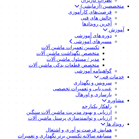
نظرات کاربران
متخصصین (آزمایشی)
فرصت‌های کارآموزی
چالش های فنی
آخرین رویدادها
آموزش
دوره های آموزشی
مسیرهای آموزشی
تکنسین تعمیرات ماشین آلات
متخصص نگهداشت ماشین آلات
مدیر / مسئول ماشین آلات
متخصص قطعات یدکی ماشین آلات
گواهینامه آموزشی
خدمات فنی
سرویس و نگهداری
عیب یابی و تعمیرات تخصصی
بازسازی و اورهال
مشاوره
راهکار یکپارچه
ارزیابی و بهبود مدیریت ماشین آلات سنگین
ارزیابی و توانمندسازی پرسنل ماشین آلات
رویداد ها
همایش فرصت نو آوری و اشتغال
مسابقه سالانه تکنسین برتر نگهداری و تعمیرات