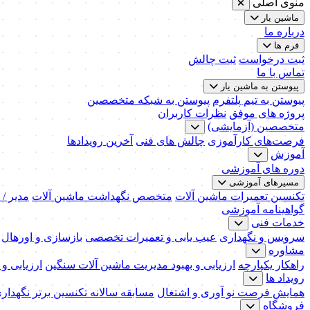
منوی اصلی
ماشین یار
درباره ما
فرم ها
ثبت درخواست
ثبت چالش
تماس با ما
پیوستن به ماشین یار
پیوستن به تیم پلتفرم
پیوستن به شبکه متخصصین
پروژه های موفق
نظرات کاربران
متخصصین (آزمایشی)
فرصت‌های کارآموزی
چالش های فنی
آخرین رویدادها
آموزش
دوره های آموزشی
مسیرهای آموزشی
تکنسین تعمیرات ماشین آلات
متخصص نگهداشت ماشین آلات
مدیر /
گواهینامه آموزشی
خدمات فنی
سرویس و نگهداری
عیب یابی و تعمیرات تخصصی
بازسازی و اورهال
مشاوره
راهکار یکپارچه
ارزیابی و بهبود مدیریت ماشین آلات سنگین
ارزیابی و
رویداد ها
همایش فرصت نو آوری و اشتغال
مسابقه سالانه تکنسین برتر نگهدار
فروشگاه