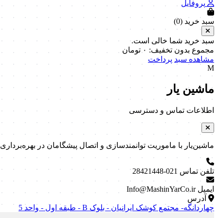
پروفایل
سبد خرید (
0
)
سبد خرید شما خالی است.
مجموع بدون تخفیف:
۰
تومان
مشاهده سبد
پرداخت
M
ماشین یار
اطلاعات تماس و دسترسی
ماشین‌یار با ماموریت توانمندسازی و اتصال پیشگامان در بهره‌برداری و نگه
تلفن تماس
021-28421448
ایمیل
Info@MashinYarCo.ir
آدرس
چهاردانگه- مجتمع کوشک ایرانیان - بلوک B - طبقه اول - واحد 5