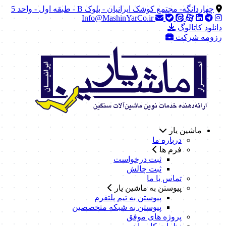
چهاردانگه- مجتمع کوشک ایرانیان - بلوک B - طبقه اول - واحد 5
Info@MashinYarCo.ir
دانلود کاتالوگ
رزومه شرکت
ماشین یار
درباره ما
فرم ها
ثبت درخواست
ثبت چالش
تماس با ما
پیوستن به ماشین یار
پیوستن به تیم پلتفرم
پیوستن به شبکه متخصصین
پروژه های موفق