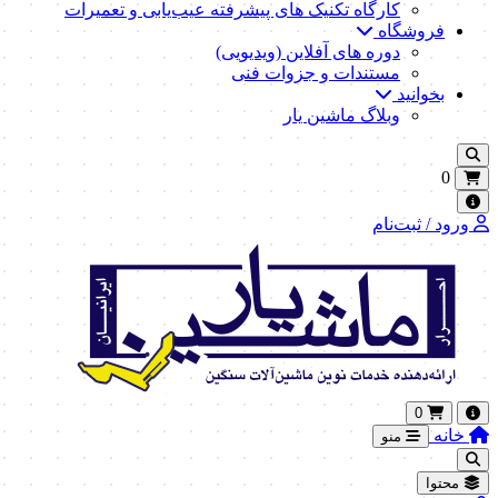
کارگاه تکنیک‌ های پیشرفته عیب‌یابی و تعمیرات
فروشگاه
دوره های آفلاین (ویدیویی)
مستندات و جزوات فنی
بخوانید
وبلاگ ماشین یار
0
ورود / ثبت‌نام
0
خانه
منو
محتوا