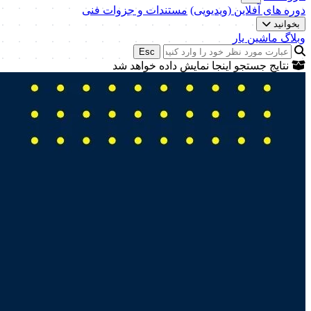
دوره های آفلاین (ویدیویی)
مستندات و جزوات فنی
بخوانید
وبلاگ ماشین یار
Esc
نتایج جستجو اینجا نمایش داده خواهد شد