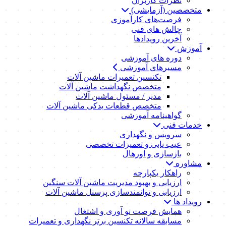
نظرات کاربران
متخصصین (آزمایشی)
فرصت‌های کارآموزی
چالش های فنی
آخرین رویدادها
آموزش
دوره های آموزشی
مسیرهای آموزشی
تکنسین تعمیرات ماشین آلات
متخصص نگهداشت ماشین آلات
مدیر / مسئول ماشین آلات
متخصص قطعات یدکی ماشین آلات
گواهینامه آموزشی
خدمات فنی
سرویس و نگهداری
عیب یابی و تعمیرات تخصصی
بازسازی و اورهال
مشاوره
راهکار یکپارچه
ارزیابی و بهبود مدیریت ماشین آلات سنگین
ارزیابی و توانمندسازی پرسنل ماشین آلات
رویداد ها
همایش فرصت نو آوری و اشتغال
مسابقه سالانه تکنسین برتر نگهداری و تعمیرات