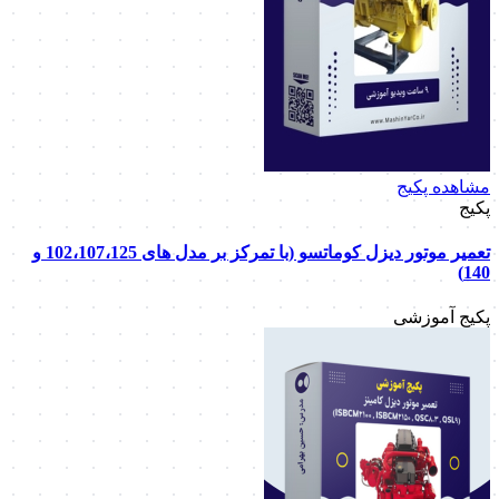
مشاهده پکیج
پکیج
تعمیر موتور دیزل کوماتسو (با تمرکز بر مدل های 102،107،125 و
140)
پکیج آموزشی