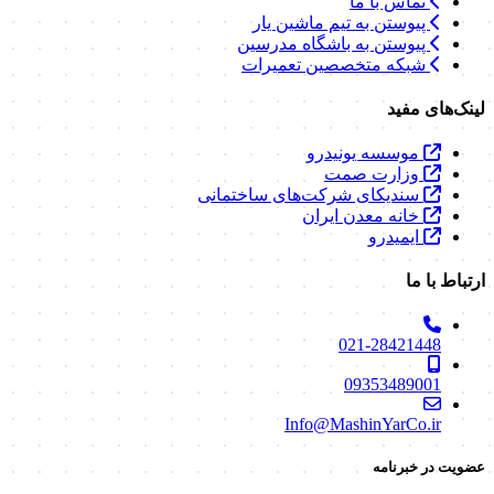
تماس با ما
پیوستن به تیم ماشین یار
پیوستن به باشگاه مدرسین
شبکه متخصصین تعمیرات
لینک‌های مفید
موسسه یونیدرو
وزارت صمت
سندیکای شرکت‌های ساختمانی
خانه معدن ایران
ایمیدرو
ارتباط با ما
021-28421448
09353489001
Info@MashinYarCo.ir
عضویت در خبرنامه