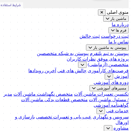
منوی اصلی
ماشین یار
درباره ما
فرم ها
ثبت درخواست
ثبت چالش
تماس با ما
پیوستن به ماشین یار
پیوستن به تیم پلتفرم
پیوستن به شبکه متخصصین
پروژه های موفق
نظرات کاربران
متخصصین (آزمایشی)
فرصت‌های کارآموزی
چالش های فنی
آخرین رویدادها
آموزش
دوره های آموزشی
مسیرهای آموزشی
تکنسین تعمیرات ماشین آلات
متخصص نگهداشت ماشین آلات
مدیر
/ مسئول ماشین آلات
متخصص قطعات یدکی ماشین آلات
گواهینامه آموزشی
خدمات فنی
سرویس و نگهداری
عیب یابی و تعمیرات تخصصی
بازسازی و
اورهال
مشاوره