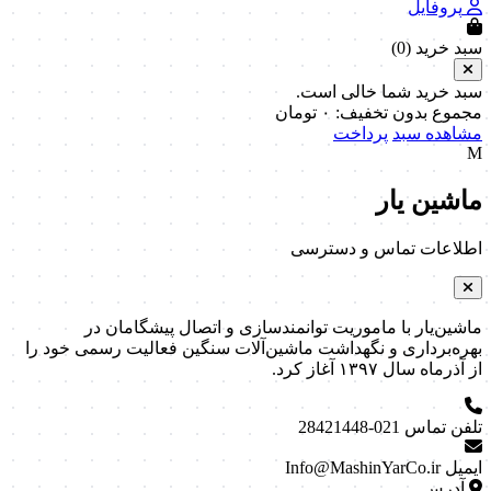
پروفایل
سبد خرید (
0
)
سبد خرید شما خالی است.
مجموع بدون تخفیف:
۰
تومان
مشاهده سبد
پرداخت
M
ماشین یار
اطلاعات تماس و دسترسی
ماشین‌یار با ماموریت توانمندسازی و اتصال پیشگامان در
بهره‌برداری و نگهداشت ماشین‌آلات سنگین فعالیت رسمی خود را
از آذرماه سال ۱۳۹۷ آغاز کرد.
تلفن تماس
021-28421448
ایمیل
Info@MashinYarCo.ir
آدرس