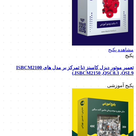
مشاهده پکیج
پکیج
تعمیر موتور دیزل کامینز (با تمرکز بر مدل های ISBCM2100
,ISBCM2150 ,QSC8.3 ,QSL9)
پکیج آموزشی