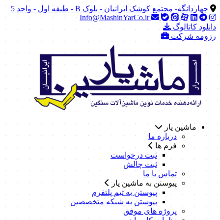
چهاردانگه- مجتمع کوشک ایرانیان - بلوک B - طبقه اول - واحد 5
Info@MashinYarCo.ir
دانلود کاتالوگ
رزومه شرکت
ماشین یار
درباره ما
فرم ها
ثبت درخواست
ثبت چالش
تماس با ما
پیوستن به ماشین یار
پیوستن به تیم پلتفرم
پیوستن به شبکه متخصصین
پروژه های موفق