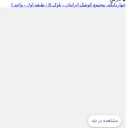
چهاردانگه- مجتمع کوشک ایرانیان - بلوک B - طبقه اول - واحد 5