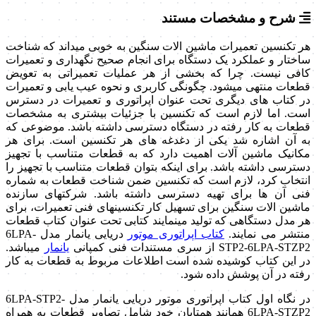
شرح و مشخصات مستند
هر تکنسین تعمیرات ماشین ­الات سنگین به خوبی می­داند که شناخت
ساختار و عملکرد یک دستگاه برای انجام صحیح نگهداری و تعمیرات
کافی نیست. چرا که بخشی از هر عملیات تعمیراتی به تعویض
قطعات منتهی می­شود. چگونگی کاربری و نحوه عیب یابی و تعمیرات
در کتاب های دیگری تحت عنوان اپراتوری و تعمیرات در دسترس
است. اما لازم است که تکنسین با جزئیات بیشتری به مشخصات
قطعات به کار رفته در دستگاه دسترسی داشته باشد. موضوعی که
به آن اشاره شد یکی از دغدغه های هر تکنسین است. برای هر
مکانیک ماشین آلات اهمیت دارد که به قطعات متناسب با تجهیز
دسترسی داشته باشد. برای اینکه بتوان قطعات متناسب با تجهیز را
انتخاب کرد، لازم است که تکنسین ضمن شناخت قطعات به شماره
فنی آن ها برای تهیه دسترسی داشته باشد. شرکت­های سازنده
ماشین­ الات سنگین برای تسهیل کار تکنسین­های فنی تعمیرات، برای
هر مدل دستگاهی که تولید می­نمایند کتابی تحت عنوان کتاب قطعات
منتشر می نمایند.
کتاب اپراتوری موتور
دریایی یانمار مدل 6LPA-
STP2-6LPA-STZP2 از سری مستندات فنی کمپانی
یانمار
می­باشد.
در این کتاب کوشیده شده است اطلاعات مربوط به قطعات به کار
رفته در آن پوشش داده شود.
در نگاه اول کتاب اپراتوری موتور دریایی یانمار مدل 6LPA-STP2-
6LPA-STZP2 همانند همتایان خود شامل تصاویر قطعات به همراه