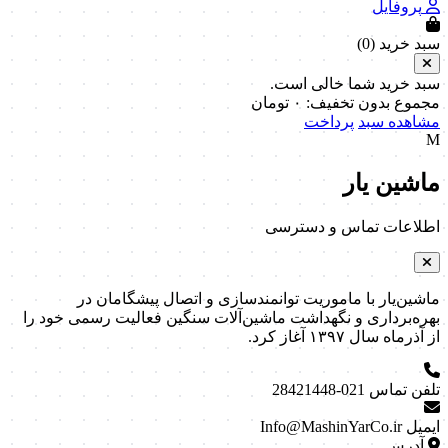
پروفایل
سبد خرید (
0
)
سبد خرید شما خالی است.
مجموع بدون تخفیف:
۰
تومان
مشاهده سبد
پرداخت
M
ماشین یار
اطلاعات تماس و دسترسی
ماشین‌یار با ماموریت توانمندسازی و اتصال پیشگامان در
بهره‌برداری و نگهداشت ماشین‌آلات سنگین فعالیت رسمی خود را
از آذرماه سال ۱۳۹۷ آغاز کرد.
تلفن تماس
021-28421448
ایمیل
Info@MashinYarCo.ir
آدرس