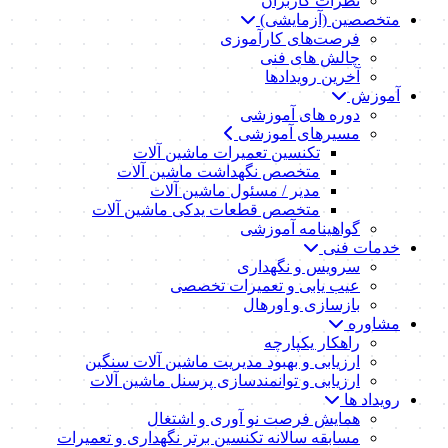
نظرات کاربران
متخصصین (آزمایشی)
فرصت‌های کارآموزی
چالش های فنی
آخرین رویدادها
آموزش
دوره های آموزشی
مسیرهای آموزشی
تکنسین تعمیرات ماشین آلات
متخصص نگهداشت ماشین آلات
مدیر / مسئول ماشین آلات
متخصص قطعات یدکی ماشین آلات
گواهینامه آموزشی
خدمات فنی
سرویس و نگهداری
عیب یابی و تعمیرات تخصصی
بازسازی و اورهال
مشاوره
راهکار یکپارچه
ارزیابی و بهبود مدیریت ماشین آلات سنگین
ارزیابی و توانمندسازی پرسنل ماشین آلات
رویداد ها
همایش فرصت نو آوری و اشتغال
مسابقه سالانه تکنسین برتر نگهداری و تعمیرات