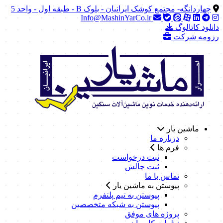
چهاردانگه- مجتمع کوشک ایرانیان - بلوک B - طبقه اول - واحد 5
Info@MashinYarCo.ir
دانلود کاتالوگ
رزومه شرکت
ماشین یار
درباره ما
فرم ها
ثبت درخواست
ثبت چالش
تماس با ما
پیوستن به ماشین یار
پیوستن به تیم پلتفرم
پیوستن به شبکه متخصصین
پروژه های موفق