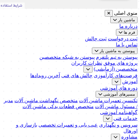
منوی اصلی
ماشین یار
درباره ما
فرم ها
ثبت درخواست
ثبت چالش
تماس با ما
پیوستن به ماشین یار
پیوستن به تیم پلتفرم
پیوستن به شبکه متخصصین
پروژه های موفق
نظرات کاربران
متخصصین (آزمایشی)
فرصت‌های کارآموزی
چالش های فنی
آخرین رویدادها
آموزش
دوره های آموزشی
مسیرهای آموزشی
تکنسین تعمیرات ماشین آلات
متخصص نگهداشت ماشین آلات
مدیر
/ مسئول ماشین آلات
متخصص قطعات یدکی ماشین آلات
گواهینامه آموزشی
خدمات فنی
سرویس و نگهداری
عیب یابی و تعمیرات تخصصی
بازسازی و
اورهال
مشاوره