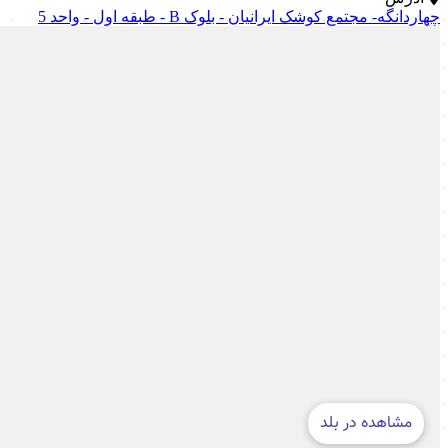
چهاردانگه- مجتمع کوشک ایرانیان - بلوک B - طبقه اول - واحد 5