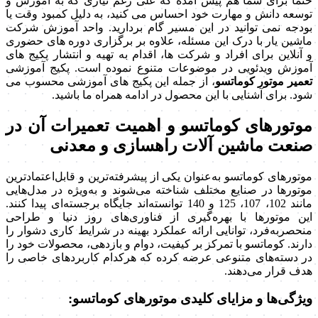
حتماً برای شما هم پیش آمده که علی رغم نیازی که به آموزش و
توسعه دانش و مهارت خود احساس می کنید، به دلیل کمبود وقت یا
بودجه نمی توانید در این مسیر گام بردارید. واحد آموزش شرکت
ماشین یار با درک این مسئله، علاوه بر برگزاری دوره های حضوری
و آنلاین برای افراد و شرکت ها، اقدام به تهیه و انتشار پکیج های
آموزش ویدئویی در موضوعات متنوع نموده است. پکیج آموزشی
تعمیر موتور کوماتسو
، از جمله این پکیج های آموزشی محسوب می
شود. برای آشنایی با این محصول در ادامه همراه ما باشید.
موتورهای کوماتسو و اهمیت تعمیرات آن در
صنعت ماشین آلات راهسازی و معدنی
موتورهای کوماتسو به‌عنوان یکی از پیشرفته‌ترین و قابل‌اعتمادترین
موتورها در صنایع مختلف شناخته می‌شوند و به‌ویژه در مدل‌هایی
مانند 102، 107، 125 و 140 توانسته‌اند جایگاه برجسته‌ای پیدا کنند.
این موتورها با بهره‌گیری از فناوری‌های روز دنیا و طراحی
منحصربه‌فرد، توانایی ارائه عملکرد بهینه در شرایط کاری دشوار را
دارند. کوماتسو با تمرکز بر کیفیت، دوام و بازدهی، محصولات خود را
در دسته‌های متنوعی عرضه کرده که هرکدام کاربردهای خاصی را
هدف قرار می‌دهند.
ویژگی‌ها و مزایای کلیدی موتورهای کوماتسو: