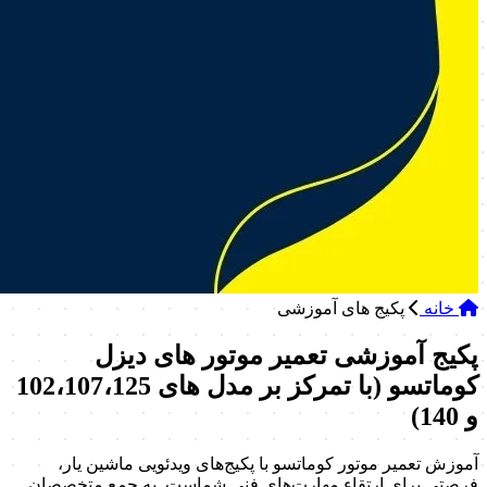
خانه
پکیج های آموزشی
پکیج آموزشی تعمیر موتور های دیزل
کوماتسو (با تمرکز بر مدل های 102،107،125
و 140)
آموزش تعمیر موتور کوماتسو با پکیج‌های ویدئویی ماشین یار،
فرصتی برای ارتقاء مهارت‌های فنی شماست. به جمع متخصصان