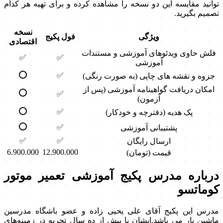
توانید مقایسه این دو نسخه را مشاهده کرده و برای تهیه هر کدام
تصمیم بگیرید.
نسخه
ویژگی
فول پکیج
اقتصادی
فلش حاوی ویدئوهای آموزشی و مستندات
✅
✅
آموزشی
⭕
✅
جزوه و نقشه های چاپی (به صورت رنگی)
امکان دریافت گواهینامه آموزشی (پس از
⭕
✅
آزمون)
⭕
✅
پک هدیه (دفترچه و خودکار)
⭕
✅
پشتیبانی آموزشی
✅
✅
ارسال رایگان
6.900.000
12.900.000
قیمت (تومان)
درباره مدرس پکیج آموزشی تعمیر موتور
کوماتسو
مدرس این پکیج آقای علی یحیی زاده و عضو باشگاه مدرسین
ماشین یار می باشد.ایشان با بیش از ده سال تجربه در زمینه‌های