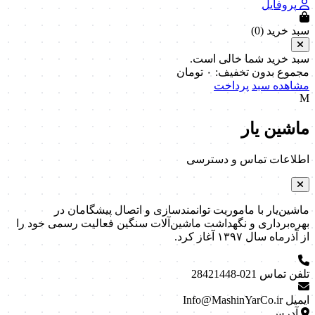
پروفایل
سبد خرید (
0
)
سبد خرید شما خالی است.
مجموع بدون تخفیف:
۰
تومان
مشاهده سبد
پرداخت
M
ماشین یار
اطلاعات تماس و دسترسی
ماشین‌یار با ماموریت توانمندسازی و اتصال پیشگامان در
بهره‌برداری و نگهداشت ماشین‌آلات سنگین فعالیت رسمی خود را
از آذرماه سال ۱۳۹۷ آغاز کرد.
تلفن تماس
021-28421448
ایمیل
Info@MashinYarCo.ir
آدرس