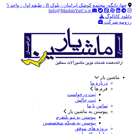
چهاردانگه- مجتمع کوشک ایرانیان - بلوک B - طبقه اول - واحد 5
Info@MashinYarCo.ir
دانلود کاتالوگ
رزومه شرکت
ماشین یار
درباره ما
فرم ها
ثبت درخواست
ثبت چالش
تماس با ما
پیوستن به ماشین یار
پیوستن به تیم پلتفرم
پیوستن به شبکه متخصصین
پروژه های موفق