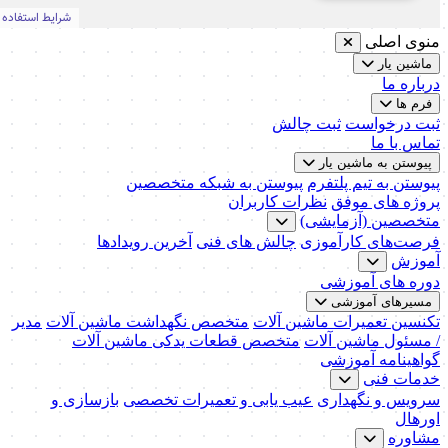
منوی اصلی
ماشین یار
درباره ما
فرم ها
ثبت درخواست
ثبت چالش
تماس با ما
پیوستن به ماشین یار
پیوستن به تیم پلتفرم
پیوستن به شبکه متخصصین
پروژه های موفق
نظرات کاربران
متخصصین (آزمایشی)
فرصت‌های کارآموزی
چالش های فنی
آخرین رویدادها
آموزش
دوره های آموزشی
مسیرهای آموزشی
تکنسین تعمیرات ماشین آلات
متخصص نگهداشت ماشین آلات
مدیر
/ مسئول ماشین آلات
متخصص قطعات یدکی ماشین آلات
گواهینامه آموزشی
خدمات فنی
سرویس و نگهداری
عیب یابی و تعمیرات تخصصی
بازسازی و
اورهال
مشاوره