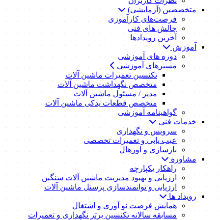
نظرات کاربران
متخصصین (آزمایشی)
فرصت‌های کارآموزی
چالش های فنی
آخرین رویدادها
آموزش
دوره های آموزشی
مسیرهای آموزشی
تکنسین تعمیرات ماشین آلات
متخصص نگهداشت ماشین آلات
مدیر / مسئول ماشین آلات
متخصص قطعات یدکی ماشین آلات
گواهینامه آموزشی
خدمات فنی
سرویس و نگهداری
عیب یابی و تعمیرات تخصصی
بازسازی و اورهال
مشاوره
راهکار یکپارچه
ارزیابی و بهبود مدیریت ماشین آلات سنگین
ارزیابی و توانمندسازی پرسنل ماشین آلات
رویداد ها
همایش فرصت نو آوری و اشتغال
مسابقه سالانه تکنسین برتر نگهداری و تعمیرات