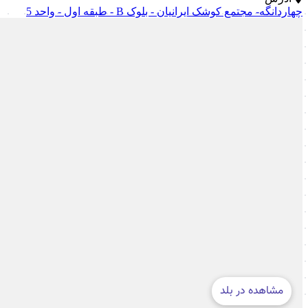
چهاردانگه- مجتمع کوشک ایرانیان - بلوک B - طبقه اول - واحد 5